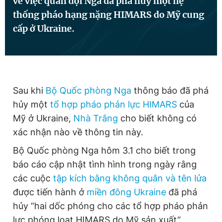
về việc quân đội Nga đã phá hủy một hệ
thống pháo hạng nặng HIMARS do Mỹ cung
cấp ở Ukraine.
Đọc Thanh Niên trên điện thoại
Sau khi
Bộ Quốc phòng Nga
thông báo đã phá
Theo dõi báo trên
hủy một
tổ hợp pháo phản lực HIMARS
của
Mỹ ở Ukraine,
Nhà Trắng
cho biết không có
Hotline
Liên hệ quảng cáo
xác nhận nào về thông tin này.
0906 645 777
0908 780 404
Bộ Quốc phòng Nga hôm 3.1 cho biết trong
Đặt báo
Quảng cáo
RSS
Tòa soạn
Chính sách bảo
báo cáo cập nhật tình hình trong ngày rằng
các cuộc
tập kích bằng không quân và tên lửa
Tổng biên tập: Nguyễn Ngọc Toàn
Phó tổng biên tập thường trực: Hải Thành
được tiến hành ở
miền đông Ukraine
đã phá
Phó tổng biên tập: Lâm Hiếu Dũng
hủy “hai dốc phóng cho các tổ hợp pháo phản
Phó tổng biên tập: Trần Việt Hưng
Tổng thư ký tòa soạn: Đức Trung
lực phóng loạt HIMARS do Mỹ sản xuất”.