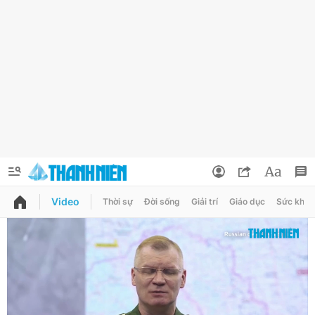
Video
Thời sự
Đời sống
Giải trí
Giáo dục
Sức khỏe
QUẢNG CÁO
ĐẶT BÁO
Thông tin tài khoản
Đổi mật khẩu
Chuyên mục
Tin đã lưu