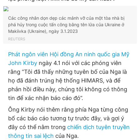
Giấy phép xuất bản số 110/GP - BTTTT cấp ngày 24.3.2020
© 2003-2026 Bản quyền thuộc về Báo Thanh Niên. Cấm sao
chép dưới mọi hình thức nếu không có sự chấp thuận bằng văn
Các công nhân dọn dẹp các mảnh vỡ của một tòa nhà bị
bản. Phát triển bởi ePi Technologies, JSC.
phá hủy trong cuộc tấn công bằng tên lửa của Ukraine ở
Makiivka (Ukraine), ngày 3.1.2023
REUTERS
Phát ngôn viên Hội đồng An ninh quốc gia Mỹ
John Kirby
ngày 4.1 nói với các phóng viên
rằng “Tôi đã thấy những tuyên bố của Nga là
họ đã đánh trúng hệ thống HIMARS, và để
phản hồi điều này, chúng tôi không có thông
tin để xác nhận báo cáo đó”.
Ông Kirby nói thêm rằng phía Nga từng công
bố các báo cáo tương tự trước đây, và gợi ý
đây có thể nằm trong
chiến dịch tuyên truyền
thông tin sai lệch
của Nga.