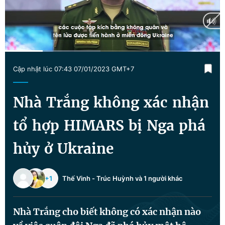
Chuyên mục khác
Tin đã xem
Chào ngày mới
Tin 24h
Đăng xuất
Current
0:17
/
Duration
1:36
Tin thị trường
Tin 360
Cập nhật lúc 07:43 07/01/2023 GMT+7
Time
Video
Magazine
Nhà Trắng không xác nhận
tổ hợp HIMARS bị Nga phá
Sản phẩm khác
hủy ở Ukraine
Tiện ích
Bạn cần biết
+1
Thế Vinh
-
Trúc Huỳnh
và 1 người khác
Thông tin tòa soạn
Liên hệ quảng cáo
Nhà Trắng cho biết không có xác nhận nào