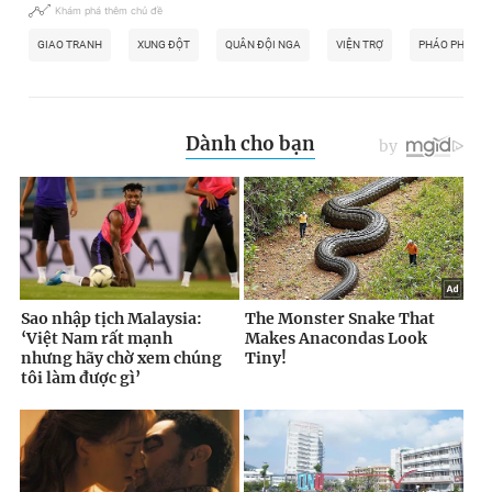
Khám phá thêm chủ đề
GIAO TRANH
XUNG ĐỘT
QUÂN ĐỘI NGA
VIỆN TRỢ
PHÁO PHẢN L