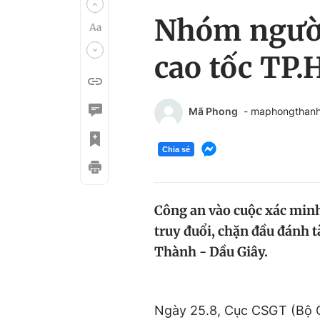
Nhóm người 
cao tốc TP
Mã Phong
- maphongthan
Chia sẻ
Công an vào cuộc xác minh,
truy đuổi, chặn đầu đánh t
Thành - Dầu Giây.
Ngày 25.8, Cục CSGT (Bộ 