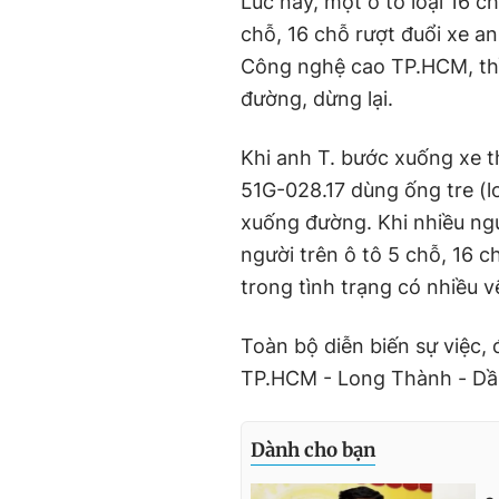
Lúc này, một ô tô loại 16 c
chỗ, 16 chỗ rượt đuổi xe a
Công nghệ cao TP.HCM, thì 
đường, dừng lại.
Khi anh T. bước xuống xe th
51G-028.17 dùng ống tre (l
xuống đường. Khi nhiều ngư
người trên ô tô 5 chỗ, 16 c
trong tình trạng có nhiều v
Toàn bộ diễn biến sự việc,
TP.HCM - Long Thành - Dầu 