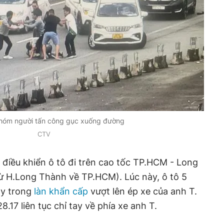
nhóm người tấn công gục xuống đường
CTV
. điều khiển ô tô đi trên cao tốc TP.HCM - Long
ừ H.Long Thành về TP.HCM). Lúc này, ô tô 5
ạy trong
làn khẩn cấp
vượt lên ép xe của anh T.
.17 liên tục chỉ tay về phía xe anh T.