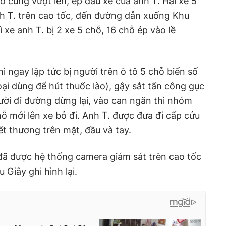
hỗ cũng vượt lên, ép đầu xe của anh T. Hai xe 5
nh T. trên cao tốc, đến đường dẫn xuống Khu
xe anh T. bị 2 xe 5 chỗ, 16 chỗ ép vào lề
ì ngay lập tức bị người trên ô tô 5 chỗ biển số
oại dùng để hút thuốc lào), gậy sắt tấn công gục
ời đi đường dừng lại, vào can ngăn thì nhóm
hỗ mới lên xe bỏ đi. Anh T. được đưa đi cấp cứu
ết thương trên mặt, đầu và tay.
 đã được hệ thống camera giám sát trên cao tốc
Giây ghi hình lại.