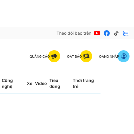
Theo dõi báo trên
QUẢNG CÁO
ĐẶT BÁO
ĐĂNG NHẬP
Công
Tiêu
Thời trang
Xe
Video
nghệ
dùng
trẻ