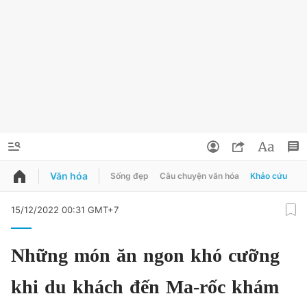
Văn hóa
Sống đẹp
Câu chuyện văn hóa
Khảo cứu
X
QUẢNG CÁO
ĐẶT BÁO
15/12/2022 00:31 GMT+7
Thông tin tài khoản
Những món ăn ngon khó cưỡng
Đổi mật khẩu
Chuyên mục
khi du khách đến Ma-rốc khám
Tin đã lưu
Chuyên mục khác