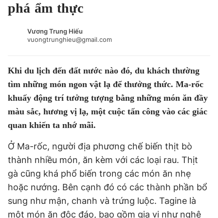
phá ẩm thực
Tin đã xem
Chào ngày mới
Tin 24h
Vương Trung Hiếu
Đăng xuất
vuongtrunghieu@gmail.com
Tin thị trường
Tin 360
Khi du lịch đến đất nước nào đó, du khách thường
Video
Magazine
tìm những món ngon vật lạ để thưởng thức. Ma-rốc
khuấy động trí tưởng tượng bằng những món ăn đầy
màu sắc, hương vị lạ, một cuộc tấn công vào các giác
Sản phẩm khác
quan khiến ta nhớ mãi.
Tiện ích
Bạn cần biết
Ở Ma-rốc, người địa phương chế biến thịt bò
thành nhiều món, ăn kèm với các loại rau. Thịt
Thông tin tòa soạn
Liên hệ quảng cáo
gà cũng khá phổ biến trong các món ăn nhẹ
hoặc nướng. Bên cạnh đó có các thành phần bổ
sung như mận, chanh và trứng luộc. Tagine là
một món ăn độc đáo, bao gồm gia vị như nghệ