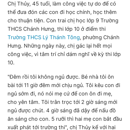
Chị Thủy, 45 tuổi, làm công việc tự do để có
thể đưa đón các con đi học chính, học thêm
cho thuận tiện. Con trai chị học lớp 9 Trường
Đọc Thanh Niên trên điện thoại
THCS Chánh Hưng, thi lớp 10 ở điểm thi
Trường THCS Lý Thánh Tông
, phường Chánh
Hưng. Những ngày này, chị gác lại hết mọi
công việc, vì tâm trí chỉ dám nghĩ về kỳ thi lớp
Theo dõi báo trên
10.
Hotline
Liên hệ quảng cáo
"Đêm rồi tôi không ngủ được. Bé nhà tôi ôn
0906 645 777
0908 780 404
bài tới 11 giờ đêm mới chịu ngủ. Tôi kêu con đi
ngủ sớm đi, nó nói mẹ cứ để con ôn đi mẹ,
Đặt báo
Quảng cáo
RSS
Tòa soạn
Chính sách bảo
cho yên tâm. Tôi trằn trọc tới 2 giờ sáng mới
Tổng biên tập: Nguyễn Ngọc Toàn
ngủ được chút. 4 giờ sáng đã dậy để nấu đồ
Phó tổng biên tập thường trực: Hải Thành
Phó tổng biên tập: Lâm Hiếu Dũng
ăn sáng cho con. 5 rưỡi thì hai mẹ con bắt đầu
Phó tổng biên tập: Trần Việt Hưng
Tổng thư ký tòa soạn: Đức Trung
xuất phát tới trường thi", chị Thủy kể với hai