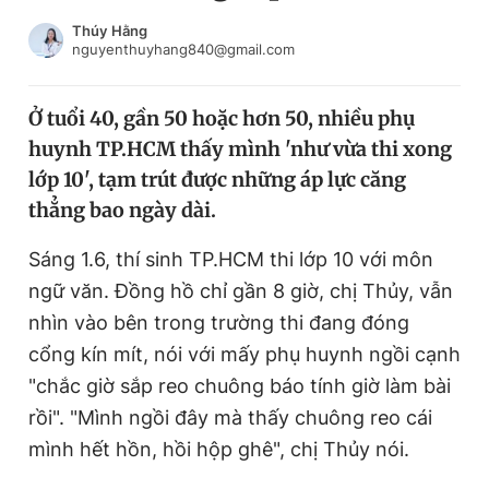
Chuyên mục khác
Thúy Hằng
Tin đã xem
nguyenthuyhang840@gmail.com
Chào ngày mới
Tin 24h
Đăng xuất
Ở tuổi 40, gần 50 hoặc hơn 50, nhiều phụ
Tin thị trường
Tin 360
huynh TP.HCM thấy mình 'như vừa thi xong
lớp 10', tạm trút được những áp lực căng
Video
Magazine
thẳng bao ngày dài.
Sáng 1.6, thí sinh TP.HCM thi lớp 10 với môn
ngữ văn. Đồng hồ chỉ gần 8 giờ, chị Thủy, vẫn
Sản phẩm khác
nhìn vào bên trong trường thi đang đóng
Tiện ích
Bạn cần biết
cổng kín mít, nói với mấy phụ huynh ngồi cạnh
"chắc giờ sắp reo chuông báo tính giờ làm bài
Thông tin tòa soạn
Liên hệ quảng cáo
rồi". "Mình ngồi đây mà thấy chuông reo cái
mình hết hồn, hồi hộp ghê", chị Thủy nói.