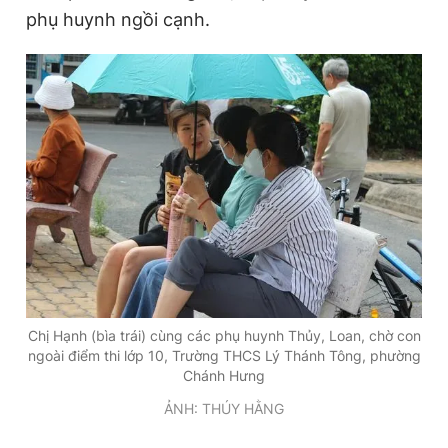
phụ huynh ngồi cạnh.
Giấy phép xuất bản số 110/GP - BTTTT cấp ngày 24.3.2020
© 2003-2026 Bản quyền thuộc về Báo Thanh Niên. Cấm sao
chép dưới mọi hình thức nếu không có sự chấp thuận bằng văn
bản. Phát triển bởi ePi Technologies, JSC.
Chị Hạnh (bìa trái) cùng các phụ huynh Thủy, Loan, chờ con
ngoài điểm thi lớp 10, Trường THCS Lý Thánh Tông, phường
Chánh Hưng
ẢNH: THÚY HẰNG