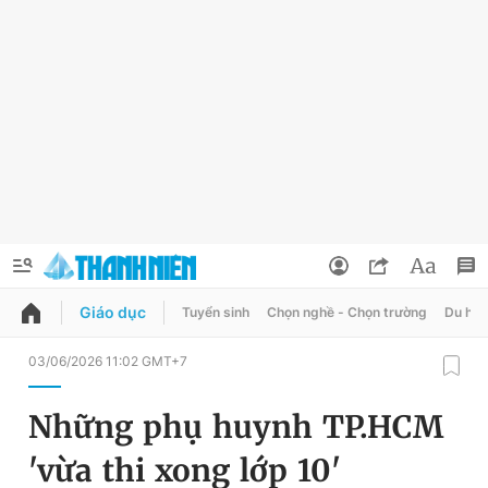
Giáo dục
Tuyển sinh
Chọn nghề - Chọn trường
Du học
QUẢNG CÁO
ĐẶT BÁO
03/06/2026 11:02 GMT+7
Thông tin tài khoản
Những phụ huynh TP.HCM
Đổi mật khẩu
Chuyên mục
'vừa thi xong lớp 10'
Tin đã lưu