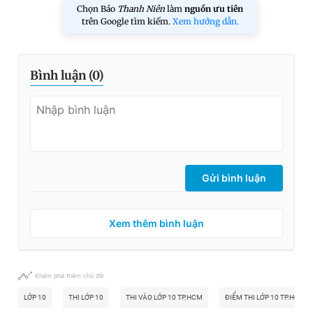
Chọn Báo
Thanh Niên
làm
nguồn ưu tiên
trên Google tìm kiếm.
Xem hướng dẫn.
Bình luận (
0
)
Gửi bình luận
Xem thêm bình luận
Khám phá thêm chủ đề
LỚP 10
THI LỚP 10
THI VÀO LỚP 10 TP.HCM
ĐIỂM THI LỚP 10 TP.HCM