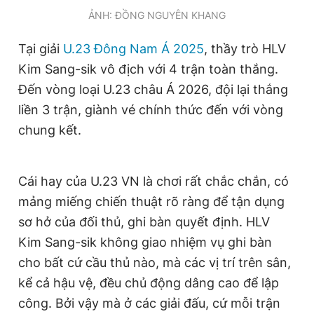
Giấy phép xuất bản số 110/GP - BTTTT cấp ngày 24.3.2020
ẢNH: ĐỒNG NGUYÊN KHANG
© 2003-2026 Bản quyền thuộc về Báo Thanh Niên. Cấm sao
chép dưới mọi hình thức nếu không có sự chấp thuận bằng văn
Tại giải
U.23 Đông Nam Á 2025
, thầy trò HLV
bản. Phát triển bởi ePi Technologies, JSC.
Kim Sang-sik vô địch với 4 trận toàn thắng.
Đến vòng loại U.23 châu Á 2026, đội lại thắng
liền 3 trận, giành vé chính thức đến với vòng
chung kết.
Cái hay của U.23 VN là chơi rất chắc chắn, có
mảng miếng chiến thuật rõ ràng để tận dụng
sơ hở của đối thủ, ghi bàn quyết định. HLV
Kim Sang-sik không giao nhiệm vụ ghi bàn
cho bất cứ cầu thủ nào, mà các vị trí trên sân,
kể cả hậu vệ, đều chủ động dâng cao để lập
công. Bởi vậy mà ở các giải đấu, cứ mỗi trận