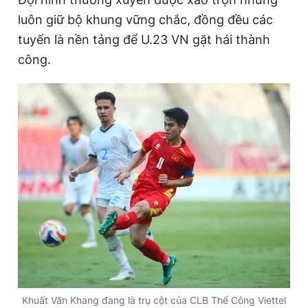
luôn giữ bộ khung vững chắc, đồng đều các
tuyến là nền tảng để U.23 VN gặt hái thành
Đọc Thanh Niên trên điện thoại
công.
Theo dõi báo trên
Hotline
Liên hệ quảng cáo
0906 645 777
0908 780 404
Đặt báo
Quảng cáo
RSS
Tòa soạn
Chính sách bảo
Tổng biên tập: Nguyễn Ngọc Toàn
Phó tổng biên tập thường trực: Hải Thành
Phó tổng biên tập: Lâm Hiếu Dũng
Phó tổng biên tập: Trần Việt Hưng
Tổng thư ký tòa soạn: Đức Trung
Khuất Văn Khang đang là trụ cột của CLB Thể Công Viettel