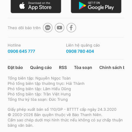
Theo dõi báo trên
Hotline
Liên hệ quảng cáo
0906 645 777
0908 780 404
Đặt báo
Quảng cáo
RSS
Tòa soạn
Chính sách bảo
Tổng biên tập: Nguyễn Ngọc Toàn
Phó tổng biên tập thường trực: Hải Thành
Phó tổng biên tập: Lâm Hiếu Dũng
Phó tổng biên tập: Trần Việt Hưng
Tổng thư ký tòa soạn: Đức Trung
Giấy phép xuất bản số 110/GP - BTTTT cấp ngày 24.3.2020
© 2003-2026 Bản quyền thuộc về Báo Thanh Niên.
Cấm sao chép dưới mọi hình thức nếu không có sự chấp thuận
bằng văn bản.