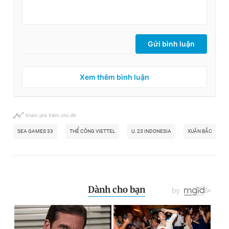
Gửi bình luận
Xem thêm bình luận
Khám phá thêm chủ đề
SEA GAMES 33
THỂ CÔNG VIETTEL
U. 23 INDONESIA
XUÂN BẮC