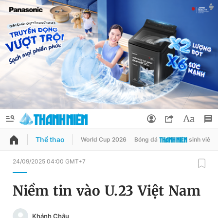
Thể thao
World Cup 2026
Bóng đá
sinh viên
QUẢNG CÁO
ĐẶT BÁO
24/09/2025 04:00 GMT+7
Thông tin tài khoản
Niềm tin vào U.23 Việt Nam
Đổi mật khẩu
Chuyên mục
Khánh Châu
Tin đã lưu