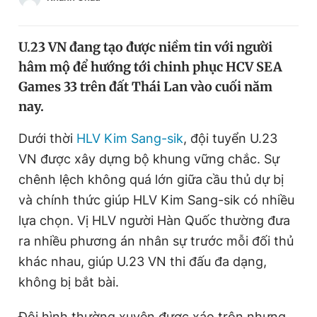
Chuyên mục khác
Tin đã xem
U.23 VN đang tạo được niềm tin với người
Chào ngày mới
Tin 24h
hâm mộ để hướng tới chinh phục HCV SEA
Đăng xuất
Games 33 trên đất Thái Lan vào cuối năm
Tin thị trường
Tin 360
nay.
Video
Magazine
Dưới thời
HLV Kim Sang-sik
, đội tuyển U.23
VN được xây dựng bộ khung vững chắc. Sự
chênh lệch không quá lớn giữa cầu thủ dự bị
Sản phẩm khác
và chính thức giúp HLV Kim Sang-sik có nhiều
Tiện ích
Bạn cần biết
lựa chọn. Vị HLV người Hàn Quốc thường đưa
ra nhiều phương án nhân sự trước mỗi đối thủ
Thông tin tòa soạn
Liên hệ quảng cáo
khác nhau, giúp U.23 VN thi đấu đa dạng,
không bị bắt bài.
Đội hình thường xuyên được xáo trộn nhưng