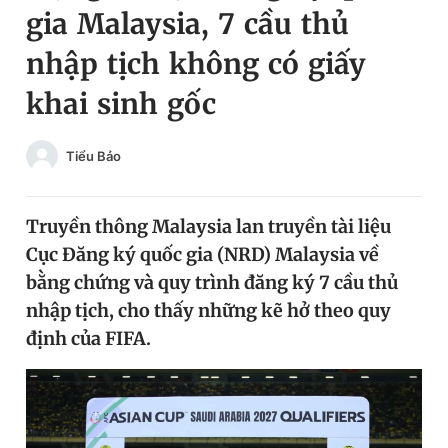
gia Malaysia, 7 cầu thủ
Chuyên mục khác
Tin đã xem
nhập tịch không có giấy
Chào ngày mới
Tin 24h
khai sinh gốc
Đăng xuất
Tin thị trường
Tin 360
Tiểu Bảo
Video
Magazine
Truyền thông Malaysia lan truyền tài liệu
Cục Đăng ký quốc gia (NRD) Malaysia về
Sản phẩm khác
bằng chứng và quy trình đăng ký 7 cầu thủ
Tiện ích
Bạn cần biết
nhập tịch, cho thấy những kẽ hở theo quy
định của FIFA.
Thông tin tòa soạn
Liên hệ quảng cáo