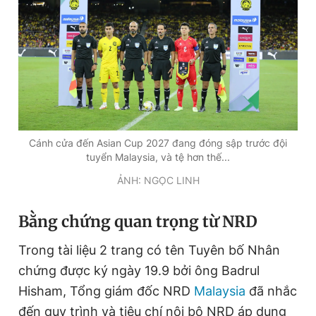
Đọc Thanh Niên trên điện thoại
Theo dõi báo trên
Cánh cửa đến Asian Cup 2027 đang đóng sập trước đội
tuyển Malaysia, và tệ hơn thế...
Hotline
Liên hệ quảng cáo
ẢNH: NGỌC LINH
0906 645 777
0908 780 404
Bằng chứng quan trọng từ NRD
Đặt báo
Quảng cáo
RSS
Tòa soạn
Chính sách bảo
Trong tài liệu 2 trang có tên Tuyên bố Nhân
Tổng biên tập: Nguyễn Ngọc Toàn
Phó tổng biên tập thường trực: Hải Thành
chứng được ký ngày 19.9 bởi ông Badrul
Phó tổng biên tập: Lâm Hiếu Dũng
Hisham, Tổng giám đốc NRD
Malaysia
đã nhắc
Phó tổng biên tập: Trần Việt Hưng
Tổng thư ký tòa soạn: Đức Trung
đến quy trình và tiêu chí nội bộ NRD áp dụng