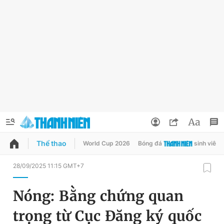
Thể thao
World Cup 2026
Bóng đá
sinh viên
QUẢNG CÁO
ĐẶT BÁO
28/09/2025 11:15 GMT+7
Thông tin tài khoản
Nóng: Bằng chứng quan
Đổi mật khẩu
Chuyên mục
trọng từ Cục Đăng ký quốc
Tin đã lưu