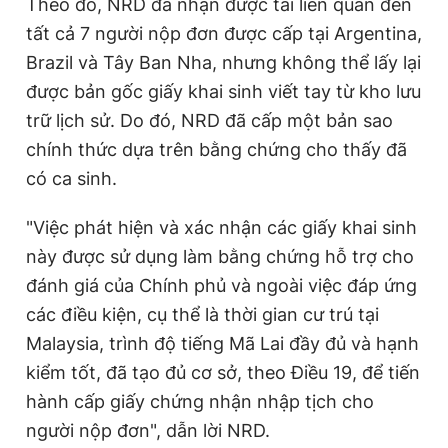
Theo đó, NRD đã nhận được tài liên quan đến
e
t
tất cả 7 người nộp đơn được cấp tại Argentina,
n
i
Brazil và Tây Ban Nha, nhưng không thể lấy lại
t
o
được bản gốc giấy khai sinh viết tay từ kho lưu
T
n
trữ lịch sử. Do đó, NRD đã cấp một bản sao
i
chính thức dựa trên bằng chứng cho thấy đã
m
có ca sinh.
e
"Việc phát hiện và xác nhận các giấy khai sinh
này được sử dụng làm bằng chứng hỗ trợ cho
đánh giá của Chính phủ và ngoài việc đáp ứng
các điều kiện, cụ thể là thời gian cư trú tại
Malaysia, trình độ tiếng Mã Lai đầy đủ và hạnh
kiểm tốt, đã tạo đủ cơ sở, theo Điều 19, để tiến
hành cấp giấy chứng nhận nhập tịch cho
người nộp đơn", dẫn lời NRD.