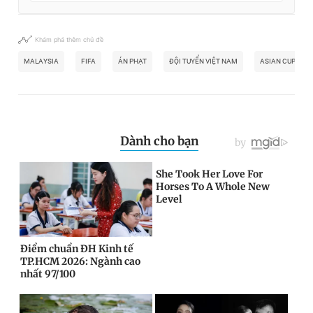
Khám phá thêm chủ đề
MALAYSIA
FIFA
ÁN PHẠT
ĐỘI TUYỂN VIỆT NAM
ASIAN CUP 202