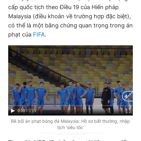
Giấy phép xuất bản số 110/GP - BTTTT cấp ngày 24.3.2020
cấp quốc tịch theo Điều 19 của Hiến pháp
© 2003-2026 Bản quyền thuộc về Báo Thanh Niên. Cấm sao
Malaysia (điều khoản về trường hợp đặc biệt),
chép dưới mọi hình thức nếu không có sự chấp thuận bằng văn
bản. Phát triển bởi ePi Technologies, JSC.
có thể là một bằng chứng quan trọng trong án
phạt của
FIFA
.
C
0:00
/
D
3:19
u
u
Bê bối án phạt bóng đá Malaysia: Hồ sơ bất thường, nhập
tịch ‘siêu tốc’
r
r
r
a