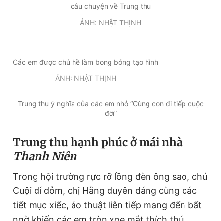
câu chuyện về Trung thu
© 2003-2026 Bản quyền thuộc về Báo Thanh Niên. Cấm sao
chép dưới mọi hình thức nếu không có sự chấp thuận bằng văn
ẢNH: NHẬT THỊNH
bản. Phát triển bởi ePi Technologies, JSC.
Các em được chú hề làm bong bóng tạo hình
ẢNH: NHẬT THỊNH
Trung thu ý nghĩa của các em nhỏ “Cùng con đi tiếp cuộc
đời”
Trung thu hạnh phúc ở mái nhà
Thanh Niên
Trong hội trường rực rỡ lồng đèn ông sao, chú
Cuội dí dỏm, chị Hằng duyên dáng cùng các
tiết mục xiếc, ảo thuật liên tiếp mang đến bất
ngờ khiến các em tròn xoe mắt thích thú.