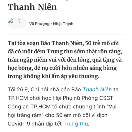
Thanh Niên
Chuyên mục khác
Tin đã xem
Chào ngày mới
Tin 24h
Vũ Phượng
-
Nhật Thịnh
Đăng xuất
Tin thị trường
Tin 360
Tại tòa soạn Báo Thanh Niên, 50 trẻ mồ côi
đã có một đêm Trung thu sớm thật rộn ràng,
Video
Magazine
tràn ngập niềm vui với đèn lồng, quà tặng và
học bổng, để nụ cười hồn nhiên sáng bừng
trong không khí ấm áp yêu thương.
Sản phẩm khác
Tối 26.9, Chi hội nhà báo Báo
Thanh Niên
tại
Tiện ích
Bạn cần biết
TP.HCM phối hợp Hội Phụ nữ Phòng CSGT
Công an TP.HCM tổ chức chương trình "Vui
Thông tin tòa soạn
Liên hệ quảng cáo
hội trăng rằm" cho 50 em mồ côi vì dịch
Covid-19 nhân dịp tết
Trung thu
.