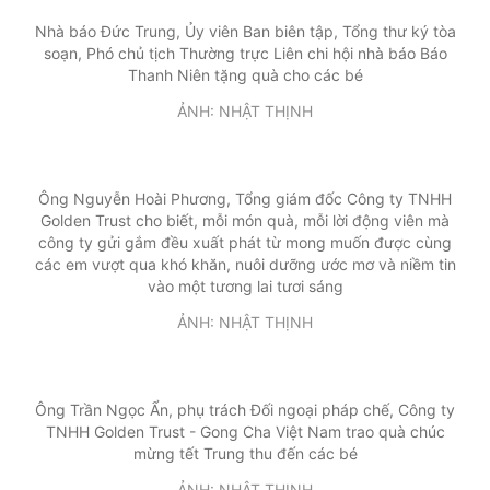
Nhà báo Đức Trung, Ủy viên Ban biên tập, Tổng thư ký tòa
soạn, Phó chủ tịch Thường trực Liên chi hội nhà báo Báo
Thanh Niên tặng quà cho các bé
ẢNH: NHẬT THỊNH
Ông Nguyễn Hoài Phương, Tổng giám đốc Công ty TNHH
Golden Trust cho biết, mỗi món quà, mỗi lời động viên mà
công ty gửi gắm đều xuất phát từ mong muốn được cùng
các em vượt qua khó khăn, nuôi dưỡng ước mơ và niềm tin
vào một tương lai tươi sáng
ẢNH: NHẬT THỊNH
Ông Trần Ngọc Ẩn, phụ trách Đối ngoại pháp chế, Công ty
TNHH Golden Trust - Gong Cha Việt Nam trao quà chúc
mừng tết Trung thu đến các bé
ẢNH: NHẬT THỊNH