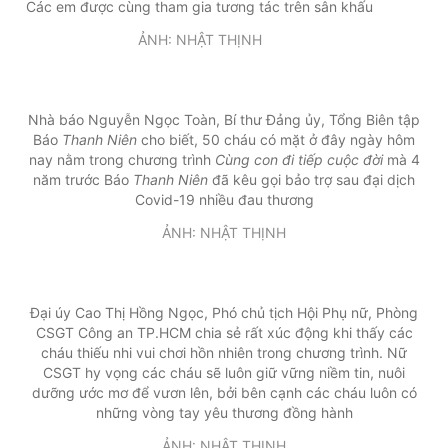
Các em được cùng tham gia tương tác trên sân khấu
ẢNH: NHẬT THỊNH
Nhà báo Nguyễn Ngọc Toàn, Bí thư Đảng ủy, Tổng Biên tập
Báo
Thanh Niên
cho biết, 50 cháu có mặt ở đây ngày hôm
nay nằm trong chương trình
Cùng con đi tiếp cuộc đời
mà 4
năm trước Báo
Thanh Niên
đã kêu gọi bảo trợ sau đại dịch
Covid-19 nhiều đau thương
ẢNH: NHẬT THỊNH
Đại úy Cao Thị Hồng Ngọc, Phó chủ tịch Hội Phụ nữ, Phòng
CSGT Công an TP.HCM chia sẻ rất xúc động khi thấy các
cháu thiếu nhi vui chơi hồn nhiên trong chương trình. Nữ
CSGT hy vọng các cháu sẽ luôn giữ vững niềm tin, nuôi
dưỡng ước mơ để vươn lên, bởi bên cạnh các cháu luôn có
những vòng tay yêu thương đồng hành
ẢNH: NHẬT THỊNH