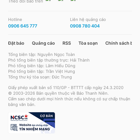
Theo dõi báo trên
Hotline
Liên hệ quảng cáo
0906 645 777
0908 780 404
Đặt báo
Quảng cáo
RSS
Tòa soạn
Chính sách bảo
Tổng biên tập: Nguyễn Ngọc Toàn
Phó tổng biên tập thường trực: Hải Thành
Phó tổng biên tập: Lâm Hiếu Dũng
Phó tổng biên tập: Trần Việt Hưng
Tổng thư ký tòa soạn: Đức Trung
Giấy phép xuất bản số 110/GP - BTTTT cấp ngày 24.3.2020
© 2003-2026 Bản quyền thuộc về Báo Thanh Niên.
Cấm sao chép dưới mọi hình thức nếu không có sự chấp thuận
bằng văn bản.