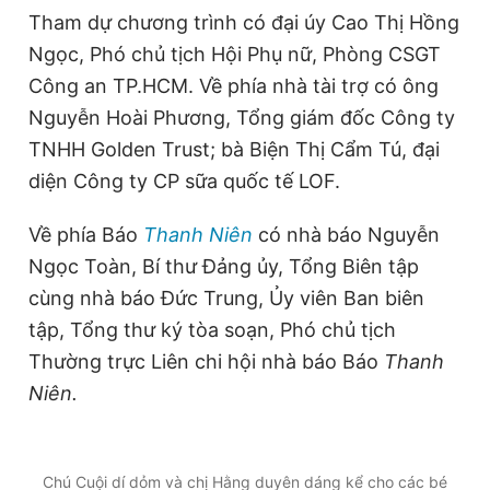
Tham dự chương trình có đại úy Cao Thị Hồng
Đọc Thanh Niên trên điện thoại
Ngọc, Phó chủ tịch Hội Phụ nữ, Phòng CSGT
Công an TP.HCM. Về phía nhà tài trợ có ông
Nguyễn Hoài Phương, Tổng giám đốc Công ty
TNHH Golden Trust; bà Biện Thị Cẩm Tú, đại
diện Công ty CP sữa quốc tế LOF.
Theo dõi báo trên
Về phía Báo
Thanh Niên
có nhà báo Nguyễn
Hotline
Liên hệ quảng cáo
Ngọc Toàn, Bí thư Đảng ủy, Tổng Biên tập
0906 645 777
0908 780 404
cùng nhà báo Đức Trung, Ủy viên Ban biên
tập, Tổng thư ký tòa soạn, Phó chủ tịch
Đặt báo
Quảng cáo
RSS
Tòa soạn
Chính sách bảo
Thường trực Liên chi hội nhà báo Báo
Thanh
Tổng biên tập: Nguyễn Ngọc Toàn
Phó tổng biên tập thường trực: Hải Thành
Niên.
Phó tổng biên tập: Lâm Hiếu Dũng
Phó tổng biên tập: Trần Việt Hưng
Tổng thư ký tòa soạn: Đức Trung
Chú Cuội dí dỏm và chị Hằng duyên dáng kể cho các bé
Giấy phép xuất bản số 110/GP - BTTTT cấp ngày 24.3.2020