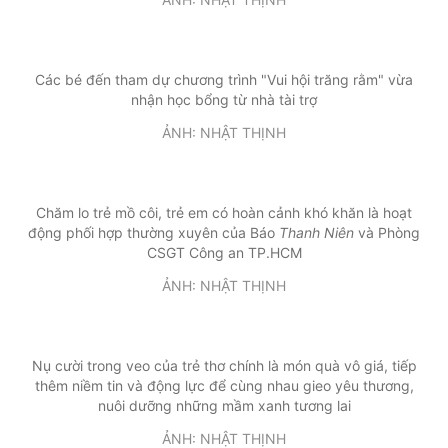
Các bé đến tham dự chương trình "Vui hội trăng rằm" vừa
nhận học bổng từ nhà tài trợ
ẢNH: NHẬT THỊNH
Chăm lo trẻ mồ côi, trẻ em có hoàn cảnh khó khăn là hoạt
động phối hợp thường xuyên của Báo
Thanh Niên
và Phòng
CSGT Công an TP.HCM
ẢNH: NHẬT THỊNH
Nụ cười trong veo của trẻ thơ chính là món quà vô giá, tiếp
thêm niềm tin và động lực để cùng nhau gieo yêu thương,
nuôi dưỡng những mầm xanh tương lai
ẢNH: NHẬT THỊNH