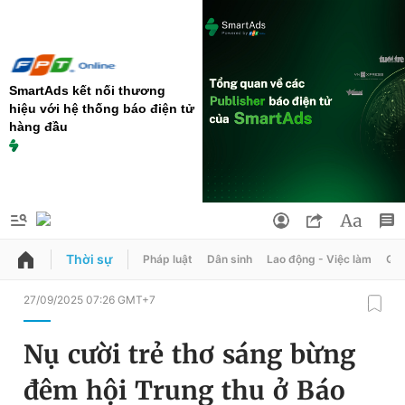
SmartAds kết nối thương
hiệu với hệ thống báo điện tử
hàng đầu
Thời sự
Pháp luật
Dân sinh
Lao động - Việc làm
Quy
QUẢNG CÁO
ĐẶT BÁO
27/09/2025 07:26 GMT+7
Thông tin tài khoản
Nụ cười trẻ thơ sáng bừng
Đổi mật khẩu
Chuyên mục
đêm hội Trung thu ở Báo
Tin đã lưu