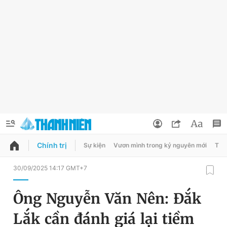
Chính trị
Sự kiện
Vươn mình trong kỷ nguyên mới
Thời
QUẢNG CÁO
ĐẶT BÁO
30/09/2025 14:17 GMT+7
Thông tin tài khoản
Ông Nguyễn Văn Nên: Đắk
Đổi mật khẩu
Chuyên mục
Lắk cần đánh giá lại tiềm
Tin đã lưu