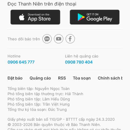
Đọc Thanh Niên trên điện thoại
Theo dõi báo trên
Hotline
Liên hệ quảng cáo
0906 645 777
0908 780 404
Đặt báo
Quảng cáo
RSS
Tòa soạn
Chính sách bảo
Tổng biên tập: Nguyễn Ngọc Toàn
Phó tổng biên tập thường trực: Hải Thành
Phó tổng biên tập: Lâm Hiếu Dũng
Phó tổng biên tập: Trần Việt Hưng
Tổng thư ký tòa soạn: Đức Trung
Giấy phép xuất bản số 110/GP - BTTTT cấp ngày 24.3.2020
© 2003-2026 Bản quyền thuộc về Báo Thanh Niên.
Cấm sao chép dưới mọi hình thức nếu không có sự chấp thuận