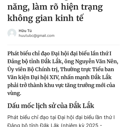
năng, làm rõ hiện trạng
Chuyên mục khác
Tin đã xem
không gian kinh tế
Chào ngày mới
Tin 24h
Đăng xuất
Hữu Tú
huutubc@gmail.com
Tin thị trường
Tin 360
Phát biểu chỉ đạo Đại hội đại biểu lần thứ I
Video
Magazine
Đảng bộ tỉnh Đắk Lắk, ông Nguyễn Văn Nên,
Ủy viên Bộ Chính trị, Thường trực Tiểu ban
Sản phẩm khác
Văn kiện Đại hội XIV, nhấn mạnh Đắk Lắk
phải trở thành khu vực tăng trưởng mới của
Tiện ích
Bạn cần biết
vùng.
Thông tin tòa soạn
Liên hệ quảng cáo
Dấu mốc lịch sử của Đắk Lắk
Phát biểu chỉ đạo tại Đại hội đại biểu lần thứ I
Đảng bộ tỉnh Đắk Lắk (nhiệm kỳ 2025 -