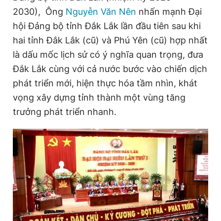
2030), Ông
Nguyễn Văn Nên
nhấn mạnh Đại
hội Đảng bộ tỉnh Đắk Lắk lần đầu tiên sau khi
Đọc Thanh Niên trên điện thoại
hai tỉnh Đắk Lắk (cũ) và Phú Yên (cũ) hợp nhất
là dấu mốc lịch sử có ý nghĩa quan trọng, đưa
Đắk Lắk cùng với cả nước bước vào chiến dịch
phát triển mới, hiện thực hóa tầm nhìn, khát
Theo dõi báo trên
vọng xây dựng tỉnh thành một vùng tăng
trưởng phát triển nhanh.
Hotline
Liên hệ quảng cáo
0906 645 777
0908 780 404
Đặt báo
Quảng cáo
RSS
Tòa soạn
Chính sách bảo
Tổng biên tập: Nguyễn Ngọc Toàn
Phó tổng biên tập thường trực: Hải Thành
Phó tổng biên tập: Lâm Hiếu Dũng
Phó tổng biên tập: Trần Việt Hưng
Tổng thư ký tòa soạn: Đức Trung