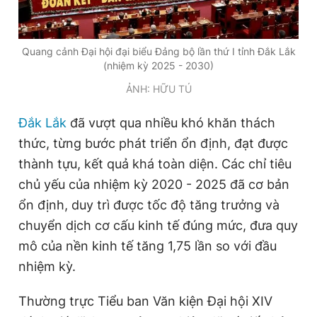
Giấy phép xuất bản số 110/GP - BTTTT cấp ngày 24.3.2020
© 2003-2026 Bản quyền thuộc về Báo Thanh Niên. Cấm sao
chép dưới mọi hình thức nếu không có sự chấp thuận bằng văn
Quang cảnh Đại hội đại biểu Đảng bộ lần thứ I tỉnh Đắk Lắk
bản. Phát triển bởi ePi Technologies, JSC.
(nhiệm kỳ 2025 - 2030)
ẢNH: HỮU TÚ
Đắk Lắk
đã vượt qua nhiều khó khăn thách
thức, từng bước phát triển ổn định, đạt được
thành tựu, kết quả khá toàn diện. Các chỉ tiêu
chủ yếu của nhiệm kỳ 2020 - 2025 đã cơ bản
ổn định, duy trì được tốc độ tăng trưởng và
chuyển dịch cơ cấu kinh tế đúng mức, đưa quy
mô của nền kinh tế tăng 1,75 lần so với đầu
nhiệm kỳ.
Thường trực Tiểu ban Văn kiện Đại hội XIV