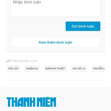
Gửi bình luận
Xem thêm bình luận
Khám phá thêm chủ đề
ĐẮK LẮK
NHIỆM VỤ
BUÔN MA THUỘT
ĐẠI HỘI 14
NGUYỄN VĂN N