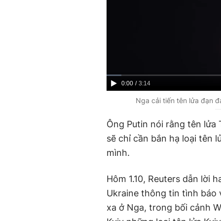
C
0:00
/
D
3:14
u
u
Nga cải tiến tên lửa đạn 
r
r
Ông Putin nói rằng tên lử
r
a
sẽ chỉ cần bắn hạ loại tên
e
t
mình.
n
i
t
o
Hôm 1.10, Reuters dẫn lời 
T
n
Ukraine thông tin tình báo
i
xa ở Nga, trong bối cảnh W
m