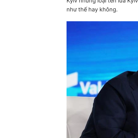
Kyiv những loại tên lửa Ky
e
như thế hay không.