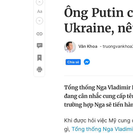
Ông Putin 
Ukraine, n
Văn Khoa
- truongvankho
Chia sẻ
Tổng thống Nga Vladimir P
đang cân nhắc cung cấp t
trường hợp Nga sẽ tiến hà
Khi được hỏi việc Mỹ cung 
gì,
Tổng thống Nga Vladimir