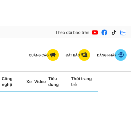
Theo dõi báo trên
QUẢNG CÁO
ĐẶT BÁO
ĐĂNG NHẬP
Công
Tiêu
Thời trang
Xe
Video
nghệ
dùng
trẻ