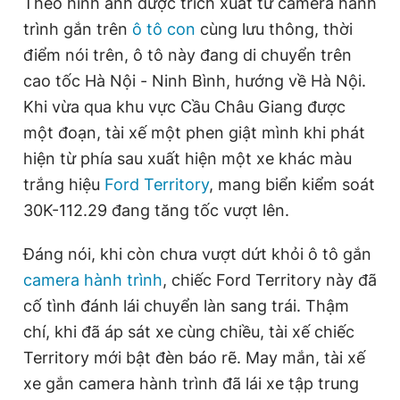
Theo hình ảnh được trích xuất từ camera hành
i
Giấy phép xuất bản số 110/GP - BTTTT cấp ngày 24.3.2020
trình gắn trên
ô tô con
cùng lưu thông, thời
© 2003-2026 Bản quyền thuộc về Báo Thanh Niên. Cấm sao
m
chép dưới mọi hình thức nếu không có sự chấp thuận bằng văn
điểm nói trên, ô tô này đang di chuyển trên
e
bản. Phát triển bởi ePi Technologies, JSC.
cao tốc Hà Nội - Ninh Bình, hướng về Hà Nội.
Khi vừa qua khu vực Cầu Châu Giang được
một đoạn, tài xế một phen giật mình khi phát
hiện từ phía sau xuất hiện một xe khác màu
trắng hiệu
Ford Territory
, mang biển kiểm soát
30K-112.29 đang tăng tốc vượt lên.
Đáng nói, khi còn chưa vượt dứt khỏi ô tô gắn
camera hành trình
, chiếc Ford Territory này đã
cố tình đánh lái chuyển làn sang trái. Thậm
chí, khi đã áp sát xe cùng chiều, tài xế chiếc
Territory mới bật đèn báo rẽ. May mắn, tài xế
xe gắn camera hành trình đã lái xe tập trung