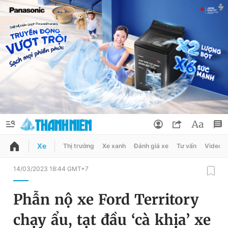
Xe
Thị trường
Xe xanh
Đánh giá xe
Tư vấn
Video
QUẢNG CÁO
ĐẶT BÁO
14/03/2023 18:44 GMT+7
Thông tin tài khoản
Phẫn nộ xe Ford Territory
Đổi mật khẩu
Chuyên mục
chạy ẩu, tạt đầu ‘cà khịa’ xe
Tin đã lưu