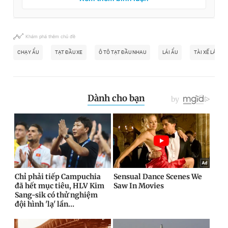
Khám phá thêm chủ đề
CHẠY ẨU
TẠT ĐẦU XE
Ô TÔ TẠT ĐẦU NHAU
LÁI ẨU
TÀI XẾ LÁI ẨU