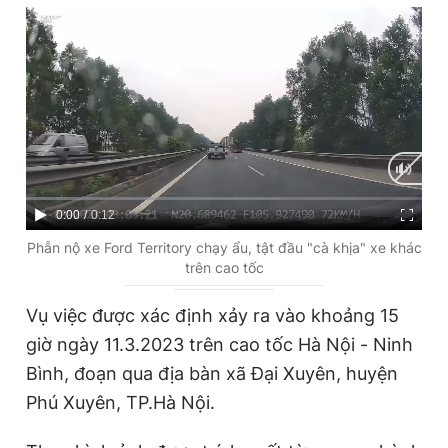
Đọc Thanh Niên trên điện thoại
Theo dõi báo trên
C
0:00
/
D
0:12
u
u
Phẫn nộ xe Ford Territory chạy ẩu, tật đầu "cà khịa" xe khác
Hotline
Liên hệ quảng cáo
trên cao tốc
0906 645 777
0908 780 404
r
r
r
a
Vụ việc được xác định xảy ra vào khoảng 15
Đặt báo
Quảng cáo
RSS
Tòa soạn
Chính sách bảo
e
t
giờ ngày 11.3.2023 trên cao tốc Hà Nội - Ninh
Tổng biên tập: Nguyễn Ngọc Toàn
n
i
Bình, đoạn qua địa bàn xã Đại Xuyên, huyện
Phó tổng biên tập thường trực: Hải Thành
t
o
Phó tổng biên tập: Lâm Hiếu Dũng
Phú Xuyên, TP.Hà Nội.
Phó tổng biên tập: Trần Việt Hưng
T
n
Tổng thư ký tòa soạn: Đức Trung