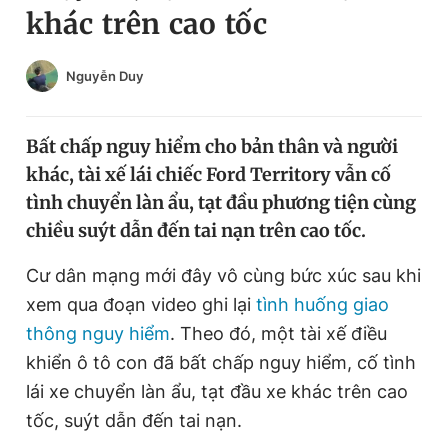
khác trên cao tốc
Chuyên mục khác
Tin đã xem
Chào ngày mới
Tin 24h
Nguyễn Duy
Đăng xuất
Tin thị trường
Tin 360
Bất chấp nguy hiểm cho bản thân và người
khác, tài xế lái chiếc Ford Territory vẫn cố
Video
Magazine
tình chuyển làn ẩu, tạt đầu phương tiện cùng
chiều suýt dẫn đến tai nạn trên cao tốc.
Sản phẩm khác
Cư dân mạng mới đây vô cùng bức xúc sau khi
xem qua đoạn video ghi lại
tình huống giao
Tiện ích
Bạn cần biết
thông nguy hiểm
. Theo đó, một tài xế điều
khiển ô tô con đã bất chấp nguy hiểm, cố tình
Thông tin tòa soạn
Liên hệ quảng cáo
lái xe chuyển làn ẩu, tạt đầu xe khác trên cao
tốc, suýt dẫn đến tai nạn.