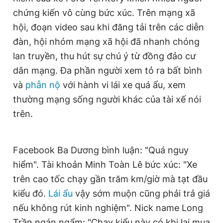
chứng kiến vô cùng bức xúc. Trên mạng xã
hội, đoạn video sau khi đăng tải trên các diễn
đàn, hội nhóm mạng xã hội đã nhanh chóng
lan truyền, thu hút sự chú ý từ đồng đảo cư
dân mạng. Đa phần người xem tỏ ra bất bình
và
phẫn nộ
với hành vi lái xe quá ẩu, xem
thường mạng sống người khác của tài xế nói
trên.
Facebook Ba Dương bình luận: "Quá nguy
hiểm". Tài khoản Minh Toàn Lê bức xúc: "Xe
trên cao tốc chạy gần trăm km/giờ mà tạt đầu
kiểu đó.
Lái ẩu
vậy sớm muộn cũng phải trả giá
nếu không rút kinh nghiệm". Nick name Long
Trần ngán ngẩm: "Chạy kiểu này có khi lại mua