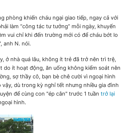
ng phòng khiến cháu ngại giao tiếp, ngay cả với
 phải làm “công tác tư tưởng” mỗi ngày, khuyến
iềm vui chỉ khi đến trường mới có để cháu bớt lo
, anh N. nói.
 ở nhà quá lâu, không ít trẻ đã trở nên trì trệ,
t do ít hoạt động, ăn uống không kiểm soát nên
ường, sợ thầy cô, bạn bè chê cười vì ngoại hình
vậy, dù trong kỳ nghỉ tết nhưng nhiều gia đình
luyện để cùng con "ép cân" trước 1 tuần
trở lại
ngoại hình.