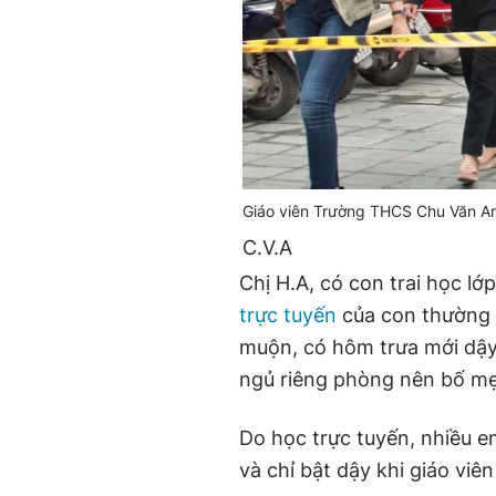
Giáo viên Trường THCS Chu Văn An (
C.V.A
Chị H.A, có con trai học l
trực tuyến
của con thường v
muộn, có hôm trưa mới dậy 
ngủ riêng phòng nên bố mẹ
Do học trực tuyến, nhiều 
và chỉ bật dậy khi giáo viên