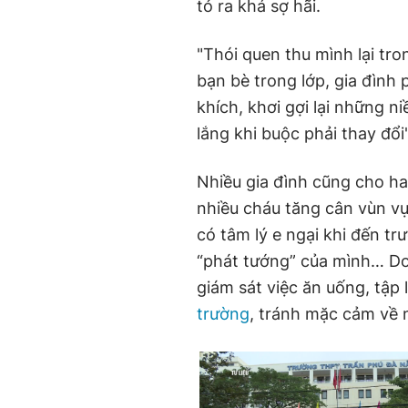
tỏ ra khá sợ hãi.
"Thói quen thu mình lại tro
bạn bè trong lớp, gia đình
khích, khơi gợi lại những n
lắng khi buộc phải thay đổi"
Nhiều gia đình cũng cho hay,
nhiều cháu tăng cân vùn vụ
có tâm lý e ngại khi đến tr
“phát tướng” của mình… Do 
giám sát việc ăn uống, tập 
trường
, tránh mặc cảm về 