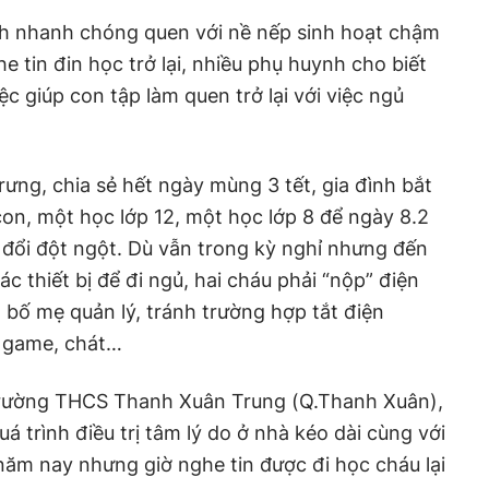
nh nhanh chóng quen với nề nếp sinh hoạt chậm
he tin đin học trở lại, nhiều phụ huynh cho biết
ệc giúp con tập làm quen trở lại với việc ngủ
rưng, chia sẻ hết ngày mùng 3 tết, gia đình bắt
 con, một học lớp 12, một học lớp 8 để ngày 8.2
y đổi đột ngột. Dù vẫn trong kỳ nghỉ nhưng đến
ác thiết bị để đi ngủ, hai cháu phải “nộp” điện
 bố mẹ quản lý, tránh trường hợp tắt điện
 game, chát…
Trường THCS Thanh Xuân Trung (Q.Thanh Xuân),
á trình điều trị tâm lý do ở nhà kéo dài cùng với
 năm nay nhưng giờ nghe tin được đi học cháu lại