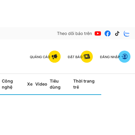
Theo dõi báo trên
QUẢNG CÁO
ĐẶT BÁO
ĐĂNG NHẬP
Công
Tiêu
Thời trang
Xe
Video
nghệ
dùng
trẻ