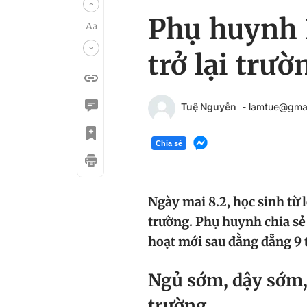
Phụ huynh H
trở lại trườ
Tuệ Nguyễn
- lamtue@gma
Chia sẻ
Ngày mai 8.2, học sinh từ l
trường. Phụ huynh chia sẻ
hoạt mới sau đằng đẵng 9 
Ngủ sớm, dậy sớm,
trường