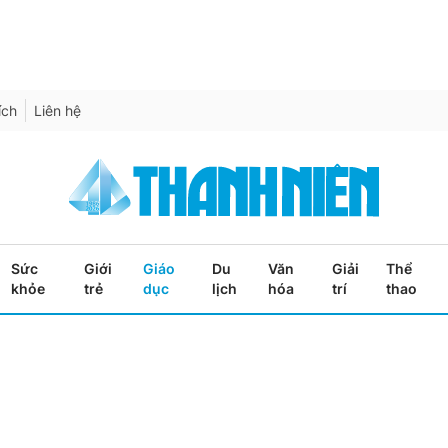
ích
Liên hệ
Sức
Giới
Giáo
Du
Văn
Giải
Thể
khỏe
trẻ
dục
lịch
hóa
trí
thao