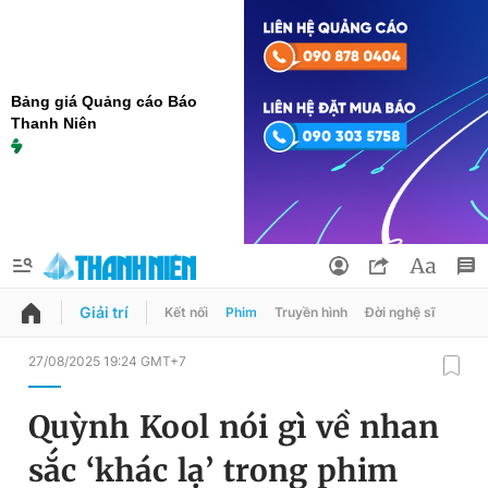
Bảng giá Quảng cáo Báo
Thanh Niên
Giải trí
Kết nối
Phim
Truyền hình
Đời nghệ sĩ
QUẢNG CÁO
ĐẶT BÁO
27/08/2025 19:24 GMT+7
Thông tin tài khoản
Quỳnh Kool nói gì về nhan
Đổi mật khẩu
Chuyên mục
sắc ‘khác lạ’ trong phim
Tin đã lưu