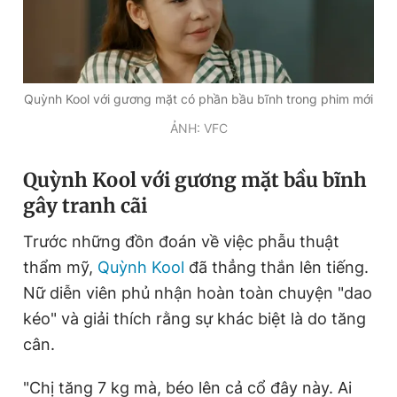
Đọc Thanh Niên trên điện thoại
Quỳnh Kool với gương mặt có phần bầu bĩnh trong phim mới
ẢNH: VFC
Theo dõi báo trên
Quỳnh Kool với gương mặt bầu bĩnh
gây tranh cãi
Hotline
Liên hệ quảng cáo
0906 645 777
0908 780 404
Trước những đồn đoán về việc phẫu thuật
thẩm mỹ,
Quỳnh Kool
đã thẳng thắn lên tiếng.
Đặt báo
Quảng cáo
RSS
Tòa soạn
Chính sách bảo
Nữ diễn viên phủ nhận hoàn toàn chuyện "dao
kéo" và giải thích rằng sự khác biệt là do tăng
Tổng biên tập: Nguyễn Ngọc Toàn
Phó tổng biên tập thường trực: Hải Thành
cân.
Phó tổng biên tập: Lâm Hiếu Dũng
Phó tổng biên tập: Trần Việt Hưng
Tổng thư ký tòa soạn: Đức Trung
"Chị tăng 7 kg mà, béo lên cả cổ đây này. Ai