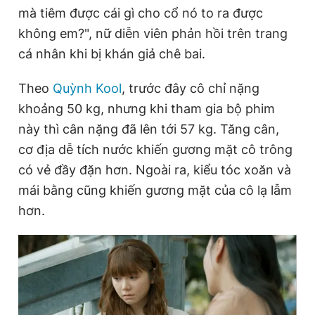
mà tiêm được cái gì cho cổ nó to ra được
Giấy phép xuất bản số 110/GP - BTTTT cấp ngày 24.3.2020
© 2003-2026 Bản quyền thuộc về Báo Thanh Niên. Cấm sao
không em?", nữ diễn viên phản hồi trên trang
chép dưới mọi hình thức nếu không có sự chấp thuận bằng văn
bản. Phát triển bởi ePi Technologies, JSC.
cá nhân khi bị khán giả chê bai.
Theo
Quỳnh Kool
, trước đây cô chỉ nặng
khoảng 50 kg, nhưng khi tham gia bộ phim
này thì cân nặng đã lên tới 57 kg. Tăng cân,
cơ địa dễ tích nước khiến gương mặt cô trông
có vẻ đầy đặn hơn. Ngoài ra, kiểu tóc xoăn và
mái bằng cũng khiến gương mặt của cô lạ lẫm
hơn.