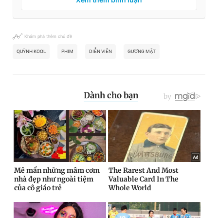
Khám phá thêm chủ đề
QUỲNH KOOL
PHIM
DIỄN VIÊN
GƯƠNG MẶT