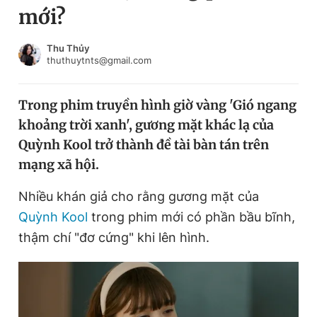
mới?
Chuyên mục khác
Tin đã xem
Chào ngày mới
Tin 24h
Thu Thủy
thuthuytnts@gmail.com
Đăng xuất
Tin thị trường
Tin 360
Trong phim truyền hình giờ vàng 'Gió ngang
khoảng trời xanh', gương mặt khác lạ của
Video
Magazine
Quỳnh Kool trở thành đề tài bàn tán trên
mạng xã hội.
Sản phẩm khác
Nhiều khán giả cho rằng gương mặt của
Tiện ích
Bạn cần biết
Quỳnh Kool
trong phim mới có phần bầu bĩnh,
thậm chí "đơ cứng" khi lên hình.
Thông tin tòa soạn
Liên hệ quảng cáo