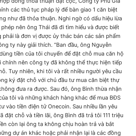
n hợp đồng thỏa thuận đặt cọc, Công ty Phú Gia
nh các thủ tục pháp lý để bàn giao 1 căn biệt
ng như đã thỏa thuận. Nghi ngờ có dấu hiệu lừa
 phép nên ông Thái đã đi tìm hiểu và được biết
 phải là đơn vị được ủy thác bán các sản phẩm
ông ty này giải thích. “Ban đầu, ông Nguyễn
dùng tiền của tôi chuyển để đặt chỗ mua căn hộ
i chính nên công ty đã không thể thực hiện tiếp
. Tuy nhiên, khi tôi và rất nhiều người yêu cầu
ng ký đặt chỗ với chủ đầu tư mua căn biệt thự
h không đưa ra được. Sau đó, ông Bình thừa nhận
 của tôi và những khách hàng khác để mua BĐS
ư vào tiền điện tử Onecoin. Sau nhiều lần yêu
đã đặt chỗ và tiền lãi, ông Bình đã trả tôi 111 triệu
ền còn lại ông ta không chịu hoàn trả và bắt
hững dự án khác hoặc phải nhận lại là các đồng