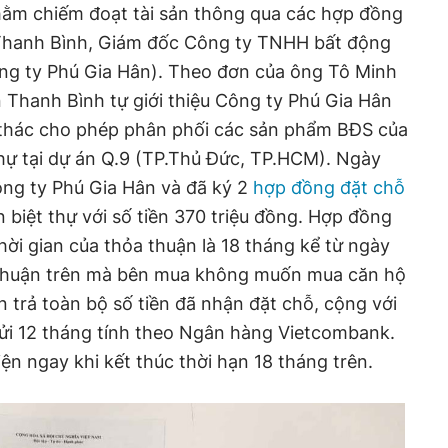
nhằm chiếm đoạt tài sản thông qua các hợp đồng
hanh Bình, Giám đốc Công ty TNHH bất động
ng ty Phú Gia Hân). Theo đơn của ông Tô Minh
Thanh Bình tự giới thiệu Công ty Phú Gia Hân
thác cho phép phân phối các sản phẩm BĐS của
hự tại dự án Q.9 (TP.Thủ Đức, TP.HCM). Ngày
ông ty Phú Gia Hân và đã ký 2
hợp đồng đặt chỗ
ăn biệt thự với số tiền 370 triệu đồng. Hợp đồng
hời gian của thỏa thuận là 18 tháng kể từ ngày
a thuận trên mà bên mua không muốn mua căn hộ
n trả toàn bộ số tiền đã nhận đặt chỗ, cộng với
n gửi 12 tháng tính theo Ngân hàng Vietcombank.
ện ngay khi kết thúc thời hạn 18 tháng trên.