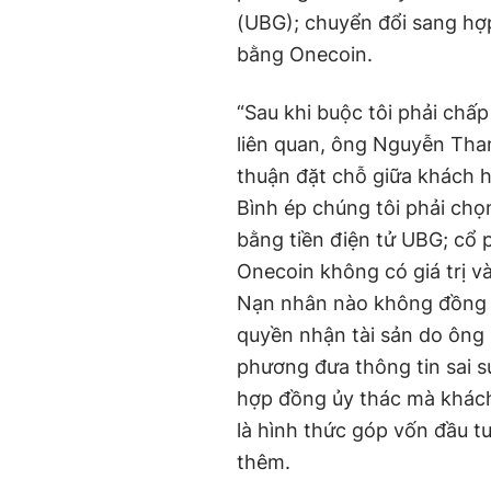
(UBG); chuyển đổi sang h
bằng Onecoin.
“Sau khi buộc tôi phải chấ
liên quan, ông Nguyễn Th
thuận đặt chỗ giữa khách h
Bình ép chúng tôi phải chọ
bằng tiền điện tử UBG; cổ 
Onecoin không có giá trị v
Nạn nhân nào không đồng ý 
quyền nhận tài sản do ông 
phương đưa thông tin sai s
hợp đồng ủy thác mà khách
là hình thức góp vốn đầu t
thêm.