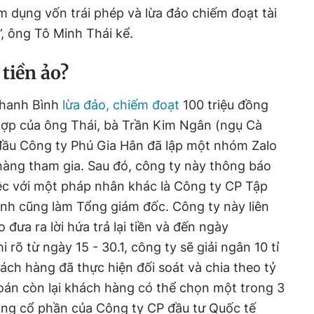
ếm dụng vốn trái phép và lừa đảo chiếm đoạt tài
”, ông Tô Minh Thái kể.
 tiền ảo?
hanh Bình
lừa đảo, chiếm đoạt
100 triệu đồng
hợp của ông Thái, bà Trần Kim Ngân (ngụ Cà
đầu Công ty Phú Gia Hân đã lập một nhóm Zalo
àng tham gia. Sau đó, công ty này thông báo
ệc với một pháp nhân khác là Công ty CP Tập
h cũng làm Tổng giám đốc. Công ty này liên
đưa ra lời hứa trả lại tiền và đến ngày
 rõ từ ngày 15 - 30.1, công ty sẽ giải ngân 10 tỉ
ch hàng đã thực hiện đối soát và chia theo tỷ
oán còn lại khách hàng có thể chọn một trong 3
ang cổ phần của Công ty CP đầu tư Quốc tế