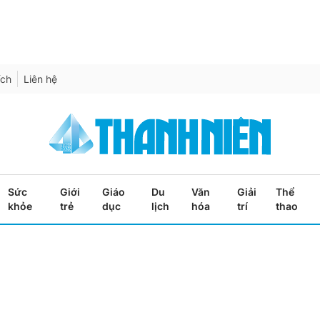
ích
Liên hệ
Sức
Giới
Giáo
Du
Văn
Giải
Thể
khỏe
trẻ
dục
lịch
hóa
trí
thao