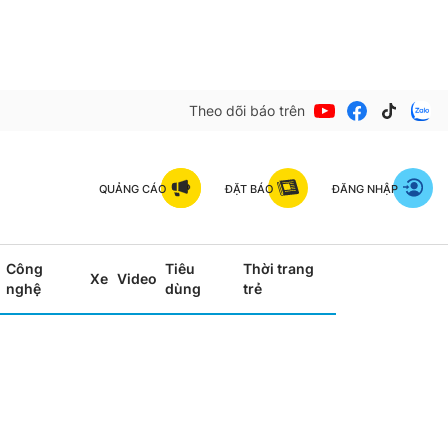
Theo dõi báo trên
QUẢNG CÁO
ĐẶT BÁO
ĐĂNG NHẬP
Công
Tiêu
Thời trang
Xe
Video
nghệ
dùng
trẻ