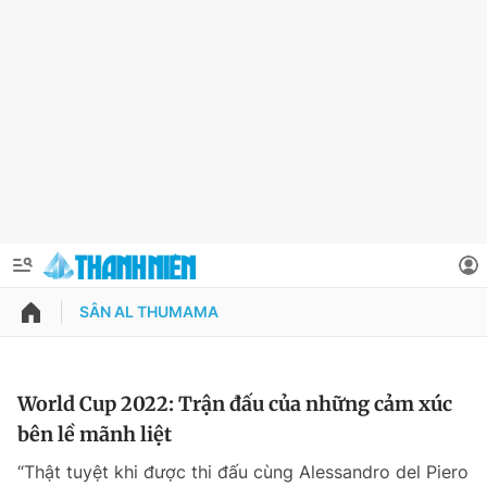
SÂN AL THUMAMA
QUẢNG CÁO
ĐẶT BÁO
Thông tin tài khoản
World Cup 2022: Trận đấu của những cảm xúc
bên lề mãnh liệt
Đổi mật khẩu
Chuyên mục
“Thật tuyệt khi được thi đấu cùng Alessandro del Piero
Tin đã lưu