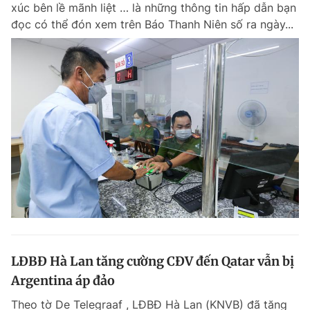
xúc bên lề mãnh liệt … là những thông tin hấp dẫn bạn
đọc có thể đón xem trên Báo Thanh Niên số ra ngày...
Đọc Thanh Niên trên điện thoại
Theo dõi báo trên
Hotline
Liên hệ quảng cáo
0906 645 777
0908 780 404
Đặt báo
Quảng cáo
RSS
Tòa soạn
Chính sách bảo m
Tổng biên tập: Nguyễn Ngọc Toàn
LĐBĐ Hà Lan tăng cường CĐV đến Qatar vẫn bị
Phó tổng biên tập thường trực: Hải Thành
Phó tổng biên tập: Lâm Hiếu Dũng
Argentina áp đảo
Phó tổng biên tập: Trần Việt Hưng
Tổng thư ký tòa soạn: Đức Trung
Theo tờ De Telegraaf , LĐBĐ Hà Lan (KNVB) đã tăng