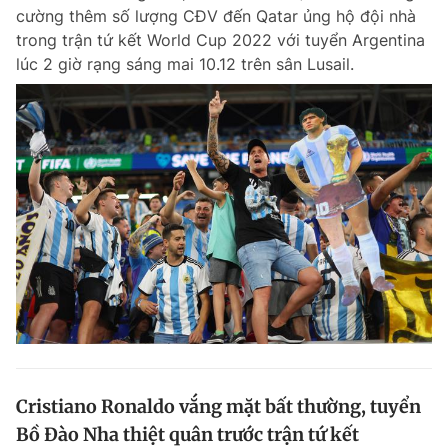
cường thêm số lượng CĐV đến Qatar ủng hộ đội nhà
Giấy phép xuất bản số 110/GP - BTTTT cấp ngày 24.3.2020
© 2003-2026 Bản quyền thuộc về Báo Thanh Niên. Cấm sao chép
trong trận tứ kết World Cup 2022 với tuyển Argentina
dưới mọi hình thức nếu không có sự chấp thuận bằng văn bản.
lúc 2 giờ rạng sáng mai 10.12 trên sân Lusail.
Phát triển bởi ePi Technologies, JSC.
Cristiano Ronaldo vắng mặt bất thường, tuyển
Bồ Đào Nha thiệt quân trước trận tứ kết