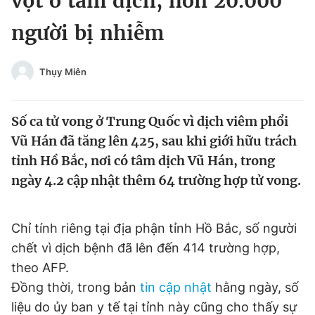
vọt ở tâm dịch, hơn 20.000
Chuyên mục khác
người bị nhiễm
Tin đã xem
Chào ngày mới
Tin 24h
Đăng xuất
Thụy Miên
Tin thị trường
Tin 360
Số ca tử vong ở Trung Quốc vì dịch viêm phổi
Video
Magazine
Vũ Hán đã tăng lên 425, sau khi giới hữu trách
tỉnh Hồ Bắc, nơi có tâm dịch Vũ Hán, trong
ngày 4.2 cập nhật thêm 64 trường hợp tử vong.
Sản phẩm khác
Tiện ích
Bạn cần biết
Chỉ tính riêng tại địa phận tỉnh Hồ Bắc, số người
chết vì dịch bệnh đã lên đến 414 trường hợp,
Thông tin tòa soạn
Liên hệ quảng cáo
theo AFP.
Đồng thời, trong bản
tin cập nhật
hằng ngày, số
liệu do ủy ban y tế tại tỉnh này cũng cho thấy sự