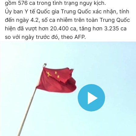
gồm 576 ca trong tình trạng nguy kịch.
Giấy phép xuất bản số 110/GP - BTTTT cấp ngày 24.3.2020
Ủy ban Y tế Quốc gia Trung Quốc xác nhận, tính
© 2003-2026 Bản quyền thuộc về Báo Thanh Niên. Cấm sao
chép dưới mọi hình thức nếu không có sự chấp thuận bằng văn
đến ngày 4.2, số ca nhiễm trên toàn Trung Quốc
bản. Phát triển bởi ePi Technologies, JSC.
hiện đã vượt hơn 20.400 ca, tăng hơn 3.235 ca
so với ngày trước đó, theo AFP.