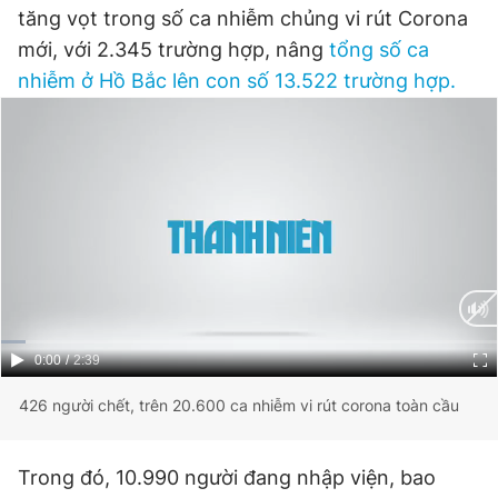
tăng vọt trong số ca nhiễm chủng vi rút Corona
mới, với 2.345 trường hợp, nâng
tổng số ca
Đọc Thanh Niên trên điện thoại
nhiễm ở Hồ Bắc lên con số 13.522 trường hợp.
Theo dõi báo trên
Hotline
Liên hệ quảng cáo
0906 645 777
0908 780 404
Đặt báo
Quảng cáo
RSS
Tòa soạn
Chính sách bảo
Current
0:00
/
Duration
2:39
Time
Tổng biên tập: Nguyễn Ngọc Toàn
426 người chết, trên 20.600 ca nhiễm vi rút corona toàn cầu
Phó tổng biên tập thường trực: Hải Thành
Phó tổng biên tập: Lâm Hiếu Dũng
Phó tổng biên tập: Trần Việt Hưng
Trong đó, 10.990 người đang nhập viện, bao
Tổng thư ký tòa soạn: Đức Trung