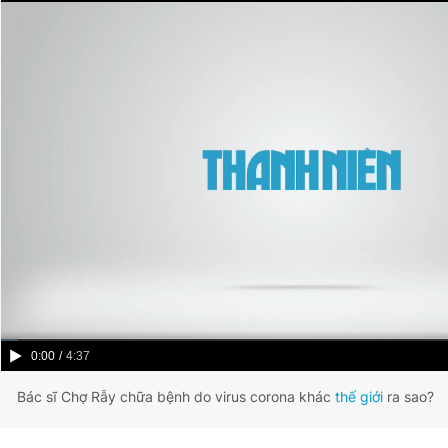
Current
0:00
/
Duration
4:37
Time
Bác sĩ Chợ Rẫy chữa bệnh do virus corona khác
thế giới
ra sao?