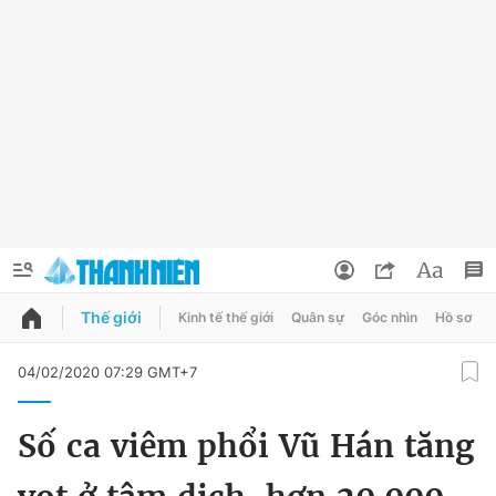
Thế giới
Kinh tế thế giới
Quân sự
Góc nhìn
Hồ sơ
QUẢNG CÁO
ĐẶT BÁO
04/02/2020 07:29 GMT+7
Thông tin tài khoản
Số ca viêm phổi Vũ Hán tăng
Đổi mật khẩu
Chuyên mục
Tin đã lưu