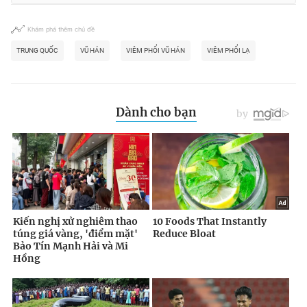
Khám phá thêm chủ đề
TRUNG QUỐC
VŨ HÁN
VIÊM PHỔI VŨ HÁN
VIÊM PHỔI LẠ