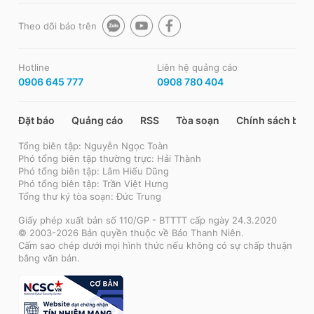
Theo dõi báo trên
Hotline
Liên hệ quảng cáo
0906 645 777
0908 780 404
Đặt báo
Quảng cáo
RSS
Tòa soạn
Chính sách bảo
Tổng biên tập: Nguyễn Ngọc Toàn
Phó tổng biên tập thường trực: Hải Thành
Phó tổng biên tập: Lâm Hiếu Dũng
Phó tổng biên tập: Trần Việt Hưng
Tổng thư ký tòa soạn: Đức Trung
Giấy phép xuất bản số 110/GP - BTTTT cấp ngày 24.3.2020
© 2003-2026 Bản quyền thuộc về Báo Thanh Niên.
Cấm sao chép dưới mọi hình thức nếu không có sự chấp thuận
bằng văn bản.