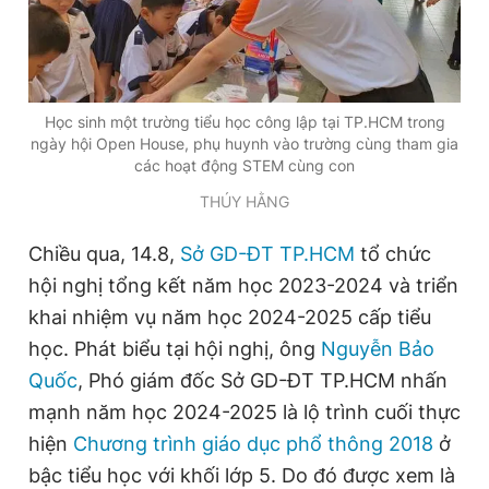
Đọc Thanh Niên trên điện thoại
Học sinh một trường tiểu học công lập tại TP.HCM trong
ngày hội Open House, phụ huynh vào trường cùng tham gia
các hoạt động STEM cùng con
THÚY HẰNG
Theo dõi báo trên
Chiều qua, 14.8,
Sở GD-ĐT TP.HCM
tổ chức
Hotline
Liên hệ quảng cáo
hội nghị tổng kết năm học 2023-2024 và triển
0906 645 777
0908 780 404
khai nhiệm vụ năm học 2024-2025 cấp tiểu
học. Phát biểu tại hội nghị, ông
Nguyễn Bảo
Đặt báo
Quảng cáo
RSS
Tòa soạn
Chính sách bảo
Quốc
, Phó giám đốc Sở GD-ĐT TP.HCM nhấn
Tổng biên tập: Nguyễn Ngọc Toàn
mạnh năm học 2024-2025 là lộ trình cuối thực
Phó tổng biên tập thường trực: Hải Thành
Phó tổng biên tập: Lâm Hiếu Dũng
hiện
Chương trình giáo dục phổ thông 2018
ở
Phó tổng biên tập: Trần Việt Hưng
bậc tiểu học với khối lớp 5. Do đó được xem là
Tổng thư ký tòa soạn: Đức Trung