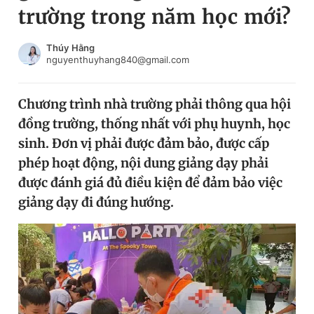
trường trong năm học mới?
Chuyên mục khác
Tin đã xem
Chào ngày mới
Tin 24h
Thúy Hằng
nguyenthuyhang840@gmail.com
Đăng xuất
Tin thị trường
Tin 360
Chương trình nhà trường phải thông qua hội
đồng trường, thống nhất với phụ huynh, học
Video
Magazine
sinh. Đơn vị phải được đảm bảo, được cấp
phép hoạt động, nội dung giảng dạy phải
được đánh giá đủ điều kiện để đảm bảo việc
Sản phẩm khác
giảng dạy đi đúng hướng.
Tiện ích
Bạn cần biết
Thông tin tòa soạn
Liên hệ quảng cáo