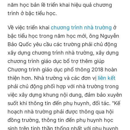
năm học bản lề triển khai hiệu quả chương
Giấy phép xuất bản số 110/GP - BTTTT cấp ngày 24.3.2020
© 2003-2026 Bản quyền thuộc về Báo Thanh Niên. Cấm sao
trình ở bậc tiểu học.
chép dưới mọi hình thức nếu không có sự chấp thuận bằng văn
bản. Phát triển bởi ePi Technologies, JSC.
Về việc triển khai
chương trình nhà trường
ở
bậc tiểu học trong năm học mới, ông Nguyễn
Bảo Quốc yêu cầu các trường phải chủ động
xây dựng chương trình nhà trường, xây dựng
chương trình giáo dục bổ trợ thêm giúp
Chương trình giáo dục phổ thông 2018 hoàn
thiện hơn. Nhà trường và các đơn vị
liên kết
phải chủ động phối hợp với nhà trường trong
việc xây dựng khung nội dung, đảm bảo xuyên
suốt khi thông tin đến phụ huynh, đối tác. "Kế
hoạch nhà trường phải được thông qua hội
đồng trường, thông tin đến phụ huynh học
sinh trên tinh thần thống nhất với phụ huynh