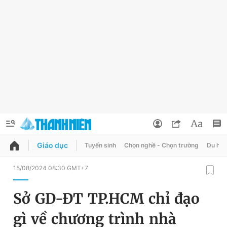
Giáo dục
Tuyển sinh
Chọn nghề - Chọn trường
Du học
QUẢNG CÁO
ĐẶT BÁO
15/08/2024 08:30 GMT+7
Thông tin tài khoản
Sở GD-ĐT TP.HCM chỉ đạo
Đổi mật khẩu
Chuyên mục
gì về chương trình nhà
Tin đã lưu