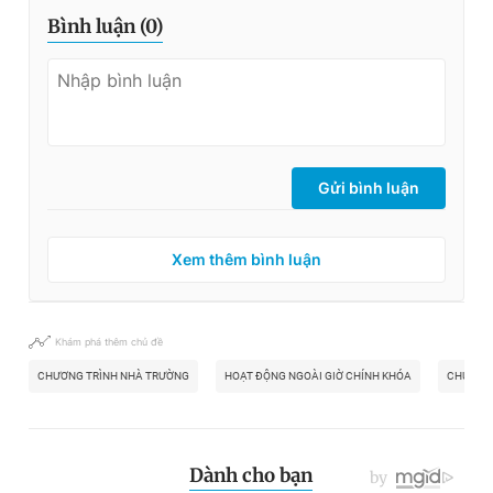
Bình luận (
0
)
Gửi bình luận
Xem thêm bình luận
Khám phá thêm chủ đề
CHƯƠNG TRÌNH NHÀ TRƯỜNG
HOẠT ĐỘNG NGOÀI GIỜ CHÍNH KHÓA
CHƯƠNG 