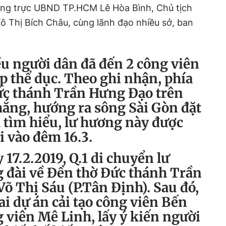
ờng trực UBND TP.HCM Lê Hòa Bình, Chủ tịch
Thị Bích Châu, cùng lãnh đạo nhiều sở, ban
u người dân đã đến 2 công viên
ập thể dục. Theo ghi nhận, phía
ức thánh Trần Hưng Đạo trên
ắng, hướng ra sông Sài Gòn đặt
 tìm hiểu, lư hương này được
i vào đêm 16.3.
 17.2.2019, Q.1 di chuyển lư
 đài về Đền thờ Đức thánh Trần
õ Thị Sáu (P.Tân Định). Sau đó,
i dự án cải tạo công viên Bến
 viên Mê Linh, lấy ý kiến người