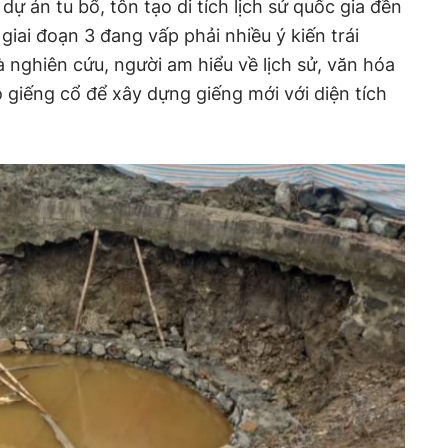
dự án tu bổ, tôn tạo di tích lịch sử quốc gia đền
iai đoạn 3 đang vấp phải nhiều ý kiến trái
 nghiên cứu, người am hiểu về lịch sử, văn hóa
 giếng cổ để xây dựng giếng mới với diện tích