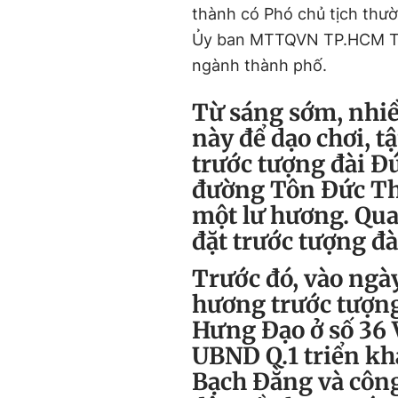
thành có Phó chủ tịch thư
Ủy ban MTTQVN TP.HCM Tô 
ngành thành phố.
Từ sáng sớm, nhiề
này để dạo chơi, t
trước tượng đài Đ
đường Tôn Đức Th
một lư hương. Qua
đặt trước tượng đà
Trước đó, vào ngày
hương trước tượng
Hưng Đạo ở số 36 V
UBND Q.1 triển kha
Bạch Đằng và công