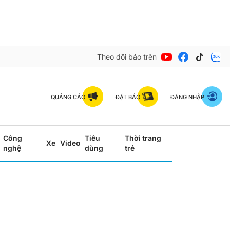
Theo dõi báo trên
QUẢNG CÁO
ĐẶT BÁO
ĐĂNG NHẬP
Công
Tiêu
Thời trang
Xe
Video
nghệ
dùng
trẻ