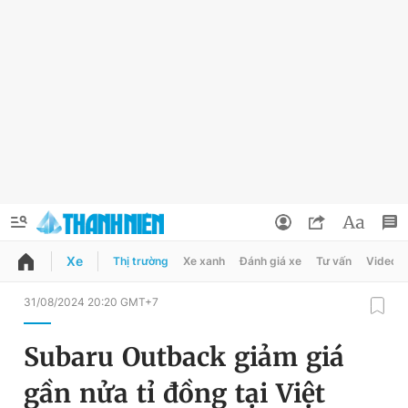
Xe
Thị trường
Xe xanh
Đánh giá xe
Tư vấn
Video
QUẢNG CÁO
ĐẶT BÁO
31/08/2024 20:20 GMT+7
Thông tin tài khoản
Subaru Outback giảm giá
Đổi mật khẩu
Chuyên mục
gần nửa tỉ đồng tại Việt
Tin đã lưu