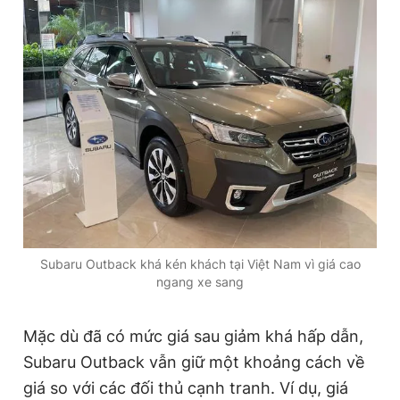
Đọc Thanh Niên trên điện thoại
Theo dõi báo trên
Hotline
Liên hệ quảng cáo
0906 645 777
0908 780 404
Subaru Outback khá kén khách tại Việt Nam vì giá cao
ngang xe sang
Đặt báo
Quảng cáo
RSS
Tòa soạn
Chính sách bảo
Tổng biên tập: Nguyễn Ngọc Toàn
Mặc dù đã có mức giá sau giảm khá hấp dẫn,
Phó tổng biên tập thường trực: Hải Thành
Phó tổng biên tập: Lâm Hiếu Dũng
Subaru Outback vẫn giữ một khoảng cách về
Phó tổng biên tập: Trần Việt Hưng
giá so với các đối thủ cạnh tranh. Ví dụ, giá
Tổng thư ký tòa soạn: Đức Trung