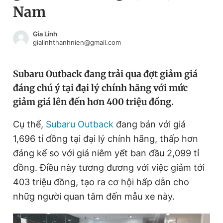
Nam
Chuyên mục khác
Tin đã xem
Chào ngày mới
Tin 24h
Gia Linh
gialinhthanhnien@gmail.com
Đăng xuất
Tin thị trường
Tin 360
Subaru Outback đang trải qua đợt giảm giá
đáng chú ý tại đại lý chính hãng với mức
Video
Magazine
giảm giá lên đến hơn 400 triệu đồng.
Cụ thể,
Subaru Outback
đang bán với giá
Sản phẩm khác
1,696 tỉ đồng tại đại lý chính hãng, thấp hơn
Tiện ích
Bạn cần biết
đáng kể so với giá niêm yết ban đầu 2,099 tỉ
đồng. Điều này tương đương với việc giảm tới
403 triệu đồng, tạo ra cơ hội hấp dẫn cho
Thông tin tòa soạn
Liên hệ quảng cáo
nhữg người quan tâm đến mẫu xe này.