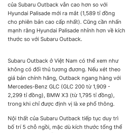
của Subaru Outback vẫn cao hơn so với
Giấy phép xuất bản số 110/GP - BTTTT cấp ngày 24.3.2020
© 2003-2026 Bản quyền thuộc về Báo Thanh Niên. Cấm sao
Hyundai Palisade mới ra mắt (1,589 tỉ đồng
chép dưới mọi hình thức nếu không có sự chấp thuận bằng văn
cho phiên bản cao cấp nhất). Cũng cần nhấn
bản. Phát triển bởi ePi Technologies, JSC.
mạnh rằng Hyundai Palisade nhỉnh hơn về kích
thước so với Subaru Outback.
Subaru Outback ở Việt Nam có thể xem như
không có đối thủ tương đương. Nếu xét theo
giá bán chính hãng, Outback ngang hàng với
Mercedes-Benz GLC (GLC 200 từ 1,909 -
2,299 tỉ đồng), BMW X3 (từ 1,795 tỉ đồng),
trong khi chỉ được định vị là xe phổ thông.
Nội thất của Subaru Outback tiếp tục duy trì
bố trí 5 chỗ ngồi, mặc dù kích thước tổng thể