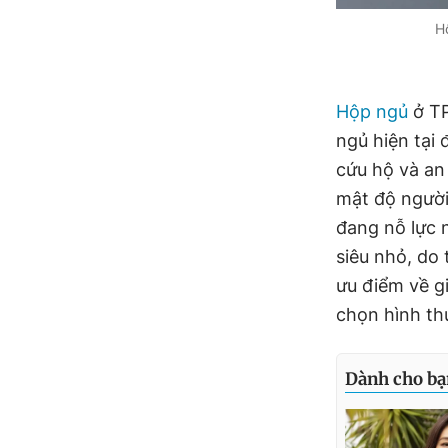
H
Hộp ngủ
ở TP
ngủ hiện tại
cứu hộ và an
mật độ người
đang nỗ lực n
siêu nhỏ, do 
ưu điểm về gi
chọn hình thứ