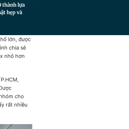
 thành lựa
hật hẹp và
hố lớn, được
ình chia sẻ
ox nhỏ hơn
TP.HCM,
 Dược
i nhóm cho
ấy rất nhiều