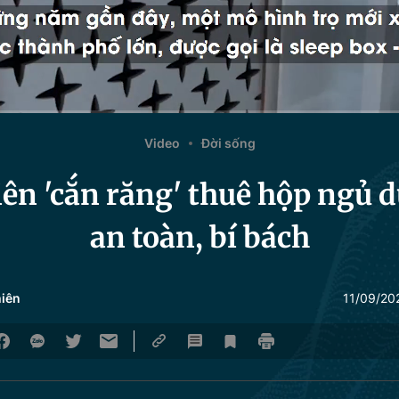
Video
Đời sống
ên 'cắn răng' thuê hộp ngủ d
an toàn, bí bách
iên
11/09/20