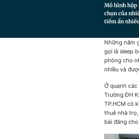
Mô hình hộp n
chọn của nhiề
tiềm ẩn nhiều
Những năm gầ
gọi là sleep 
phòng cho nh
nhiều và đượ
Ở quanh các
Trường ĐH K
TP.HCM có kh
thuê nhà trọ,
bài đăng cho