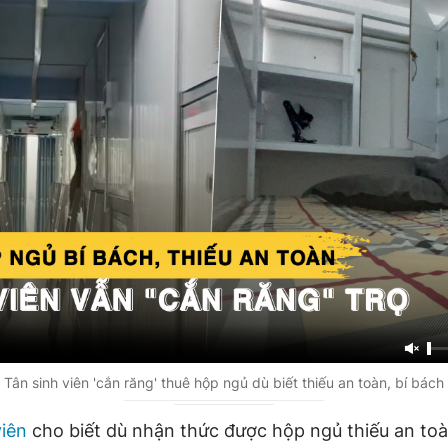
Tân sinh viên 'cắn răng' thuê hộp ngủ dù biết thiếu an toàn, bí bách
viên
cho biết dù nhận thức được hộp ngủ thiếu an to