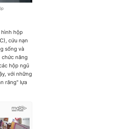
ộp
 hình hộp
C), cứu nạn
ng sống và
n chức năng
 các hộp ngủ
ậy, với những
ắn răng" lựa