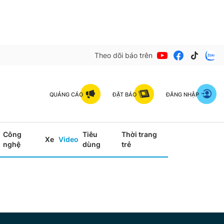
Theo dõi báo trên
QUẢNG CÁO
ĐẶT BÁO
ĐĂNG NHẬP
Công
Tiêu
Thời trang
Xe
Video
nghệ
dùng
trẻ