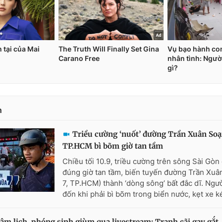
n
Triều cường ‘nuốt’ đường Trần Xuân Soạ
TP.HCM bì bõm giờ tan tầm
Chiều tối 10.9, triều cường trên sông Sài Gòn
đúng giờ tan tầm, biến tuyến đường Trần Xuâ
7, TP.HCM) thành ‘dòng sông’ bất đắc dĩ. Ngư
đốn khi phải bì bõm trong biển nước, kẹt xe kéo
âm lịch, phóng sinh giùm qua livestream: Tranh cãi gay gắt