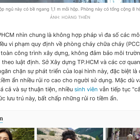
ộp ngủ này có bề ngang 1,1 m mỗi hộp. Phòng này có tổng cộng 8 h
ẢNH: HOÀNG THIÊN
HCM nhìn chung là không hợp pháp vì đa số các mô
 đều vi phạm quy định về phòng cháy chữa cháy (PCC
 toàn công trình xây dựng, không đảm bảo môi trườ
 theo luật định. Sở Xây dựng TP.HCM và các cơ qua
găn chặn sự phát triển của loại hình này, đặc biệt là
tiềm ẩn nhiều rủi ro cao cho người sử dụng. Mặc dù v
á cả và sự thuận tiện, nhiều
sinh viên
vẫn tiếp tục "c
c lưu trú này, bất chấp những rủi ro tiềm ẩn.