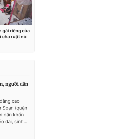
n, người dân
 dâng cao
n Soạn (quận
ời dân khốn
 dài, sinh...