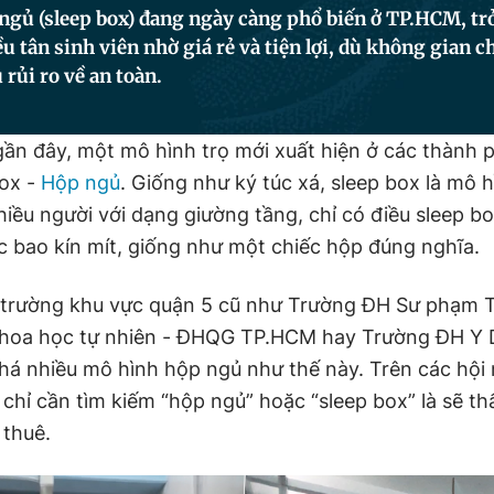
gủ (sleep box) đang ngày càng phổ biến ở TP.HCM, trở
u tân sinh viên nhờ giá rẻ và tiện lợi, dù không gian c
 rủi ro về an toàn.
n đây, một mô hình trọ mới xuất hiện ở các thành p
box -
Hộp ngủ
. Giống như ký túc xá, sleep box là mô h
iều người với dạng giường tầng, chỉ có điều sleep b
c bao kín mít, giống như một chiếc hộp đúng nghĩa.
 trường khu vực quận 5 cũ như Trường ĐH Sư phạm 
hoa học tự nhiên - ĐHQG TP.HCM hay Trường ĐH Y
á nhiều mô hình hộp ngủ như thế này. Trên các hộ
 chỉ cần tìm kiếm “hộp ngủ” hoặc “sleep box” là sẽ th
 thuê.