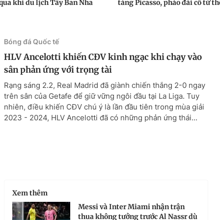
 qua khi du lịch Tây Ban Nha
tàng Picasso, pháo đài cổ từ th
Bóng đá Quốc tế
HLV Ancelotti khiến CĐV kinh ngạc khi chạy vào
sân phản ứng với trọng tài
Rạng sáng 2.2, Real Madrid đã giành chiến thắng 2-0 ngay
trên sân của Getafe để giữ vững ngôi đầu tại La Liga. Tuy
nhiên, điều khiến CĐV chú ý là lần đầu tiên trong mùa giải
2023 - 2024, HLV Ancelotti đã có những phản ứng thái...
Xem thêm
Messi và Inter Miami nhận trận
thua không tưởng trước Al Nassr dù