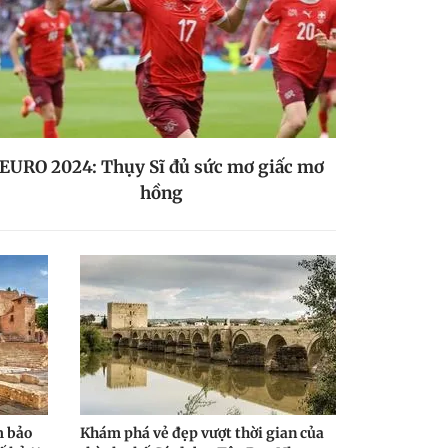
EURO 2024: Thụy Sĩ đủ sức mơ giấc mơ
hồng
m bảo
Khám phá vẻ đẹp vượt thời gian của