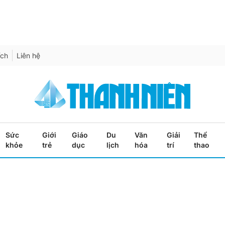
ích
Liên hệ
Sức
Giới
Giáo
Du
Văn
Giải
Thể
khỏe
trẻ
dục
lịch
hóa
trí
thao