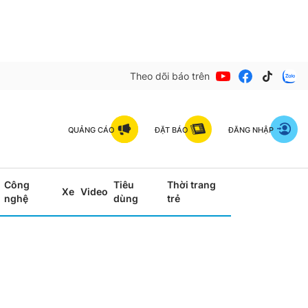
Theo dõi báo trên
QUẢNG CÁO
ĐẶT BÁO
ĐĂNG NHẬP
Công
Tiêu
Thời trang
Xe
Video
nghệ
dùng
trẻ