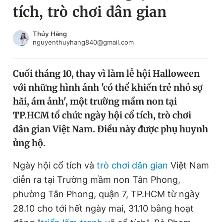
tích, trò chơi dân gian
Chuyên mục khác
Tin đã xem
Chào ngày mới
Tin 24h
Thúy Hằng
nguyenthuyhang840@gmail.com
Đăng xuất
Tin thị trường
Tin 360
Cuối tháng 10, thay vì làm lễ hội Halloween
với những hình ảnh 'có thể khiến trẻ nhỏ sợ
Video
Magazine
hãi, ám ảnh', một trường mầm non tại
TP.HCM tổ chức ngày hội cổ tích, trò chơi
dân gian Việt Nam. Điều này được phụ huynh
Sản phẩm khác
ủng hộ.
Tiện ích
Bạn cần biết
Ngày hội cổ tích và
trò chơi dân gian
Việt Nam
diễn ra tại Trường mầm non Tân Phong,
Thông tin tòa soạn
Liên hệ quảng cáo
phường Tân Phong, quận 7, TP.HCM từ ngày
28.10 cho tới hết ngày mai, 31.10 bằng hoạt