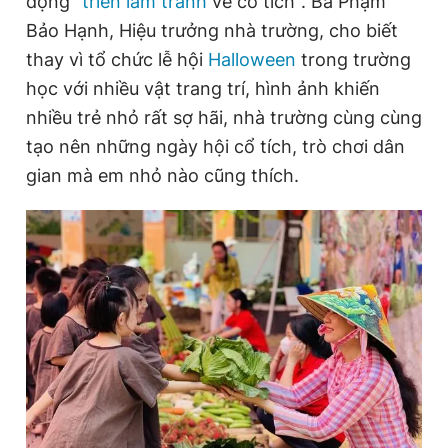
động "
triển lãm tranh
vẽ cổ tích". Bà Phạm
Bảo Hạnh, Hiệu trưởng nhà trường, cho biết
thay vì tổ chức lễ hội
Halloween
trong trường
Đọc Thanh Niên trên điện thoại
học với nhiều vật trang trí, hình ảnh khiến
nhiều trẻ nhỏ rất sợ hãi, nhà trường cùng cùng
tạo nên những ngày hội cổ tích, trò chơi dân
gian mà em nhỏ nào cũng thích.
Theo dõi báo trên
Hotline
Liên hệ quảng cáo
0906 645 777
0908 780 404
Đặt báo
Quảng cáo
RSS
Tòa soạn
Chính sách bảo
Tổng biên tập: Nguyễn Ngọc Toàn
Phó tổng biên tập thường trực: Hải Thành
Phó tổng biên tập: Lâm Hiếu Dũng
Phó tổng biên tập: Trần Việt Hưng
Tổng thư ký tòa soạn: Đức Trung