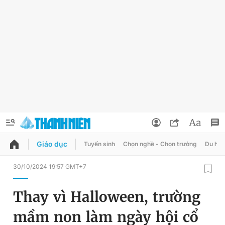
Giáo dục
Tuyển sinh
Chọn nghề - Chọn trường
Du học
QUẢNG CÁO
ĐẶT BÁO
30/10/2024 19:57 GMT+7
Thông tin tài khoản
Thay vì Halloween, trường
Đổi mật khẩu
Chuyên mục
mầm non làm ngày hội cổ
Tin đã lưu