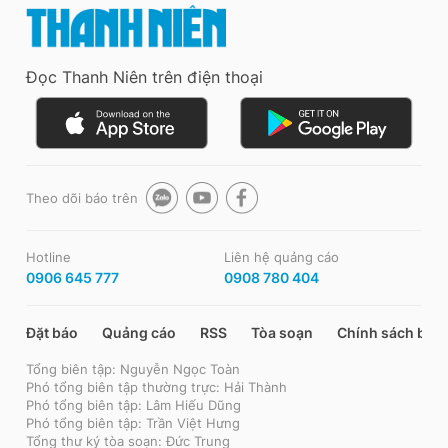
Đọc Thanh Niên trên điện thoại
Theo dõi báo trên
Hotline
Liên hệ quảng cáo
0906 645 777
0908 780 404
Đặt báo
Quảng cáo
RSS
Tòa soạn
Chính sách bảo
Tổng biên tập: Nguyễn Ngọc Toàn
Phó tổng biên tập thường trực: Hải Thành
Phó tổng biên tập: Lâm Hiếu Dũng
Phó tổng biên tập: Trần Việt Hưng
Tổng thư ký tòa soạn: Đức Trung