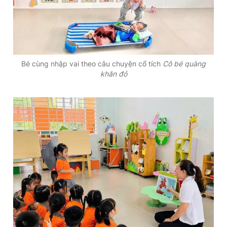
Bé cùng nhập vai theo câu chuyện cổ tích
Cô bé quàng
khăn đỏ