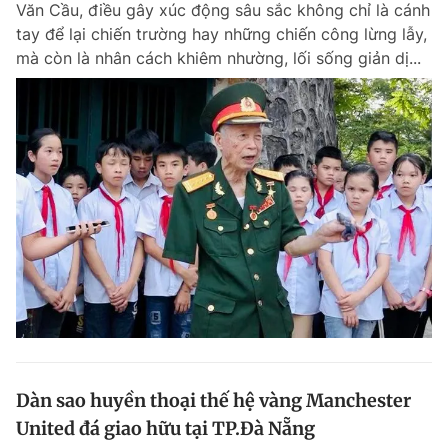
Văn Cầu, điều gây xúc động sâu sắc không chỉ là cánh
Chuyên mục khác
tay để lại chiến trường hay những chiến công lừng lẫy,
Tin đã xem
mà còn là nhân cách khiêm nhường, lối sống giản dị...
Chào ngày mới
Tin 24h
Đăng xuất
Tin thị trường
Tin 360
Video
Magazine
Sản phẩm khác
Tiện ích
Bạn cần biết
Thông tin tòa soạn
Liên hệ quảng cáo
Dàn sao huyền thoại thế hệ vàng Manchester
United đá giao hữu tại TP.Đà Nẵng