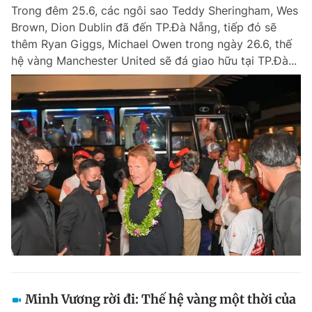
Trong đêm 25.6, các ngôi sao Teddy Sheringham, Wes
Brown, Dion Dublin đã đến TP.Đà Nẵng, tiếp đó sẽ
thêm Ryan Giggs, Michael Owen trong ngày 26.6, thế
Đọc Thanh Niên trên điện thoại
hệ vàng Manchester United sẽ đá giao hữu tại TP.Đà...
Theo dõi báo trên
Hotline
Liên hệ quảng cáo
0906 645 777
0908 780 404
Đặt báo
Quảng cáo
RSS
Tòa soạn
Chính sách bảo m
Tổng biên tập: Nguyễn Ngọc Toàn
Phó tổng biên tập thường trực: Hải Thành
Phó tổng biên tập: Lâm Hiếu Dũng
Phó tổng biên tập: Trần Việt Hưng
Minh Vương rời đi: Thế hệ vàng một thời của
Tổng thư ký tòa soạn: Đức Trung