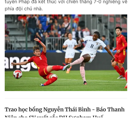
tuyển Pháp đã kết thúc với chiến thắng 7-0 nghiêng về
phía đội chủ nhà.
Trao học bổng Nguyễn Thái Bình - Báo Thanh
Niên cho SV xuất sắc ĐH Sư phạm Huế
Ngày 30.4, nhân kỷ niệm 65 năm thành lập Khoa Ngữ