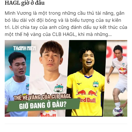
HAGL giờ ở đâu
Giấy phép xuất bản số 110/GP - BTTTT cấp ngày 24.3.2020
© 2003-2026 Bản quyền thuộc về Báo Thanh Niên. Cấm sao chép
Minh Vương là một trong những cầu thủ tài năng, gắn
dưới mọi hình thức nếu không có sự chấp thuận bằng văn bản.
bó lâu dài với đội bóng và là biểu tượng của sự kiên
Phát triển bởi ePi Technologies, JSC.
trì. Lời chia tay của anh cũng đánh dấu sự kết thúc của
một thế hệ vàng của CLB HAGL, khi mà những...