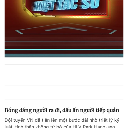
Bóng dáng người ra đi, dấu ấn người tiếp quản
Đội tuyển VN đã tiến lên một bước dài nhờ triết lý kỷ
luật, tinh thần không từ bỏ của HLV Park Hang-seo.