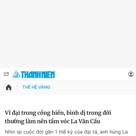
THẾ HỆ VÀNG
QUẢNG CÁO
ĐẶT BÁO
Thông tin tài khoản
Vĩ đại trong cống hiến, bình dị trong đời
thường làm nên tầm vóc La Văn Cầu
Đổi mật khẩu
Chuyên mục
Nhìn lại cuộc đời gần 1 thế kỷ của đại tá, anh hùng La
Tin đã lưu