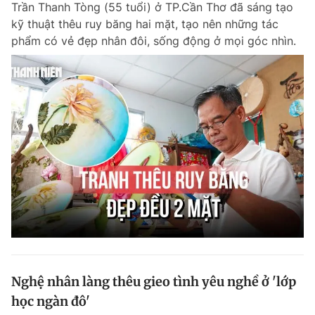
Trần Thanh Tòng (55 tuổi) ở TP.Cần Thơ đã sáng tạo
Chuyên mục khác
kỹ thuật thêu ruy băng hai mặt, tạo nên những tác
Tin đã xem
phẩm có vẻ đẹp nhân đôi, sống động ở mọi góc nhìn.
Chào ngày mới
Tin 24h
Đăng xuất
Tin thị trường
Tin 360
Video
Magazine
Sản phẩm khác
Tiện ích
Bạn cần biết
Thông tin tòa soạn
Liên hệ quảng cáo
Nghệ nhân làng thêu gieo tình yêu nghề ở 'lớp
học ngàn đô'