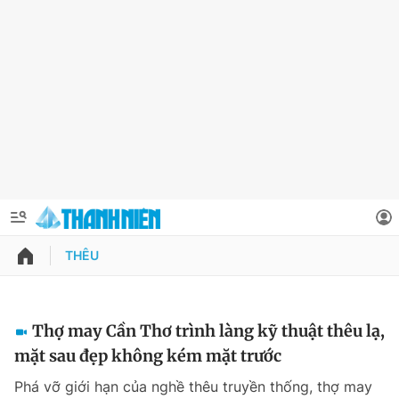
THÊU
QUẢNG CÁO
ĐẶT BÁO
Thông tin tài khoản
Thợ may Cần Thơ trình làng kỹ thuật thêu lạ,
mặt sau đẹp không kém mặt trước
Đổi mật khẩu
Chuyên mục
Phá vỡ giới hạn của nghề thêu truyền thống, thợ may
Tin đã lưu