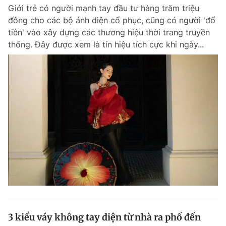
Giới trẻ có người mạnh tay đầu tư hàng trăm triệu
Giấy phép xuất bản số 110/GP - BTTTT cấp ngày 24.3.2020
© 2003-2026 Bản quyền thuộc về Báo Thanh Niên. Cấm sao chép
đồng cho các bộ ảnh diện cổ phục, cũng có người 'đổ
dưới mọi hình thức nếu không có sự chấp thuận bằng văn bản.
tiền' vào xây dựng các thương hiệu thời trang truyền
Phát triển bởi ePi Technologies, JSC.
thống. Đây được xem là tín hiệu tích cực khi ngày...
3 kiểu váy không tay diện từ nhà ra phố đến