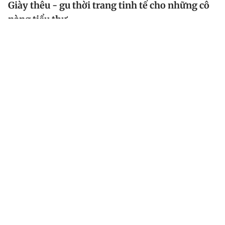
Giày thêu - gu thời trang tinh tế cho những cô
nàng tiểu thư
Sản phẩm thời trang thêu tay vốn dành cho những cô
nàng tiểu thư yêu phong cách vintage , tính cách dịu
dàng, phong thái nhẹ nhàng. Tuy nhiên, sự lựa chọn trở
nên mới mẻ hơn với những đôi giày thêu phong cách,
giày lười vải bố thêu hoa, xăng đan vải bố thêu hồ
điệp ngũ sắc hay những đôi giày buộc dây cao cổ
thêu, đắp các họa tiết hình học, thổ cẩm dễ thương...