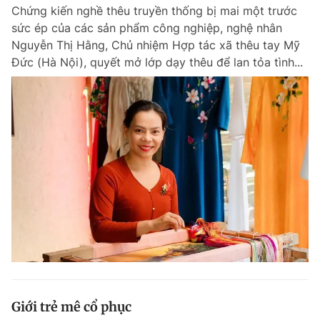
Chứng kiến nghề thêu truyền thống bị mai một trước
sức ép của các sản phẩm công nghiệp, nghệ nhân
Nguyễn Thị Hằng, Chủ nhiệm Hợp tác xã thêu tay Mỹ
Đọc Thanh Niên trên điện thoại
Đức (Hà Nội), quyết mở lớp dạy thêu để lan tỏa tình...
Theo dõi báo trên
Hotline
Liên hệ quảng cáo
0906 645 777
0908 780 404
Đặt báo
Quảng cáo
RSS
Tòa soạn
Chính sách bảo m
Tổng biên tập: Nguyễn Ngọc Toàn
Phó tổng biên tập thường trực: Hải Thành
Phó tổng biên tập: Lâm Hiếu Dũng
Phó tổng biên tập: Trần Việt Hưng
Giới trẻ mê cổ phục
Tổng thư ký tòa soạn: Đức Trung