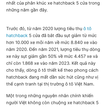
nhất của phân khúc xe hatchback 5 cửa trong
Giấy phép xuất bản số 110/GP - BTTTT cấp ngày 24.3.2020
m
© 2003-2026 Bản quyền thuộc về Báo Thanh Niên. Cấm sao
những năm gần đây.
chép dưới mọi hình thức nếu không có sự chấp thuận bằng văn
e
bản. Phát triển bởi ePi Technologies, JSC.
Trước đó, từ năm 2020 lượng tiêu thụ
ô tô
hatchback
5 cửa đã bắt đầu sụt giảm từ mức
hơn 10.000 xe mỗi năm về mức 8.840 xe vào
năm 2020. Đến năm 2021, lượng tiêu thụ dòng
xe này sụt giảm gần 50% về mức 4.457 xe và
chỉ còn 1.868 xe vào năm 2023. Kết quả này
cho thấy, dòng ô tô thiết kế theo phong cách
hatchback đang mất dần sức hút cũng như vị
thế cạnh tranh tại thị trường ô tô Việt Nam.
Một trong những nguyên nhân chính khiến
người Việt không còn chuộng xe hatchback 5