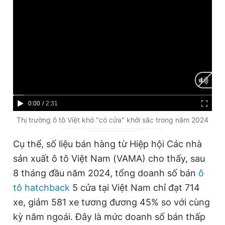
Đọc Thanh Niên trên điện thoại
Theo dõi báo trên
C
0:00
/
D
2:31
u
u
Thị trường ô tô Việt khó "có cửa" khởi sắc trong năm 2024
Hotline
Liên hệ quảng cáo
r
r
0906 645 777
0908 780 404
Cụ thể, số liệu bán hàng từ Hiệp hội Các nhà
r
a
sản xuất ô tô Việt Nam (VAMA) cho thấy, sau
Đặt báo
Quảng cáo
RSS
Tòa soạn
Chính sách bảo
e
t
8 tháng đầu năm 2024, tổng doanh số bán
ô
n
i
Tổng biên tập: Nguyễn Ngọc Toàn
tô hatchback
5 cửa tại Việt Nam chỉ đạt 714
Phó tổng biên tập thường trực: Hải Thành
t
o
Phó tổng biên tập: Lâm Hiếu Dũng
xe, giảm 581 xe tương đương 45% so với cùng
Phó tổng biên tập: Trần Việt Hưng
T
n
kỳ năm ngoái. Đây là mức doanh số bán thấp
Tổng thư ký tòa soạn: Đức Trung
i