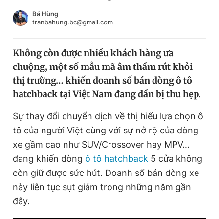
Chuyên mục khác
Bá Hùng
Tin đã xem
tranbahung.bc@gmail.com
Chào ngày mới
Tin 24h
Đăng xuất
Không còn được nhiều khách hàng ưa
Tin thị trường
Tin 360
chuộng, một số mẫu mã âm thầm rút khỏi
thị trường… khiến doanh số bán dòng ô tô
Video
Magazine
hatchback tại Việt Nam đang dần bị thu hẹp.
Sự thay đổi chuyển dịch về thị hiếu lựa chọn ô
tô của người Việt cùng với sự nở rộ của dòng
Sản phẩm khác
xe gầm cao như SUV/Crossover hay MPV…
Tiện ích
Bạn cần biết
đang khiến dòng
ô tô hatchback
5 cửa không
còn giữ được sức hút. Doanh số bán dòng xe
Thông tin tòa soạn
Liên hệ quảng cáo
này liên tục sụt giảm trong những năm gần
đây.