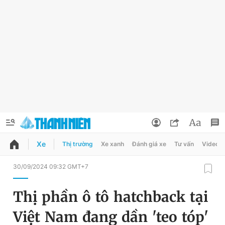
Xe
Thị trường
Xe xanh
Đánh giá xe
Tư vấn
Video
QUẢNG CÁO
ĐẶT BÁO
30/09/2024 09:32 GMT+7
Thông tin tài khoản
Thị phần ô tô hatchback tại
Đổi mật khẩu
Chuyên mục
Việt Nam đang dần 'teo tóp'
Tin đã lưu