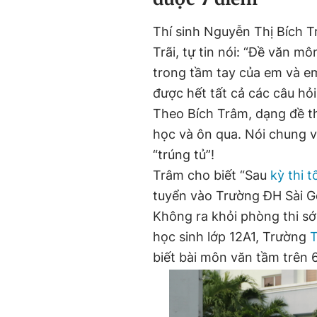
Thí sinh Nguyễn Thị Bích 
Trãi, tự tin nói: “Đề văn m
trong tầm tay của em và e
được hết tất cả các câu hỏi 
Theo Bích Trâm, dạng đề t
học và ôn qua. Nói chung v
“trúng tủ”!
Trâm cho biết “Sau
kỳ thi 
tuyển vào Trường ĐH Sài Gò
Không ra khỏi phòng thi s
học sinh lớp 12A1, Trường
biết bài môn văn tầm trên 