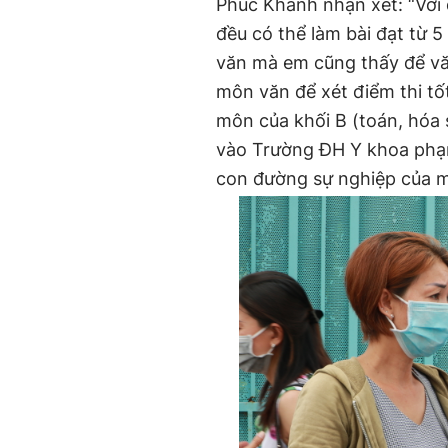
Phúc Khánh nhận xét: “Với 
đều có thể làm bài đạt từ 5
văn mà em cũng thấy để văn
môn văn để xét điểm thi tố
môn của khối B (toán, hóa s
vào Trường ĐH Y khoa phạ
con đường sự nghiệp của m