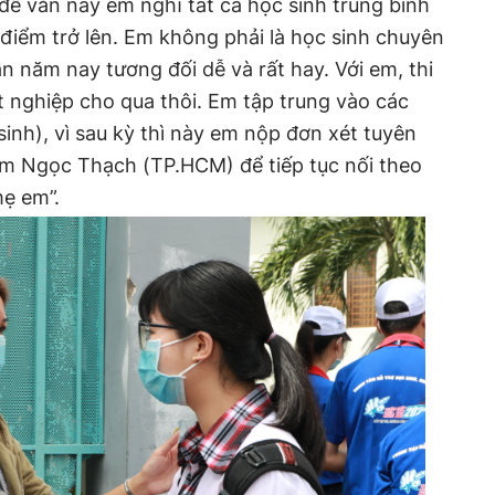
đề văn này em nghĩ tất cả học sinh trung bình
 điểm trở lên. Em không phải là học sinh chuyên
 năm nay tương đối dễ và rất hay. Với em, thi
t nghiệp cho qua thôi. Em tập trung vào các
inh), vì sau kỳ thì này em nộp đơn xét tuyên
m Ngọc Thạch (TP.HCM) để tiếp tục nối theo
ẹ em”.