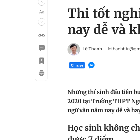
Thi tốt ng
nay dễ và k
Lê Thanh
- lethanhbtn@gm
Chia sẻ
Những thí sinh đầu tiên b
2020 tại Trường THPT Ngu
ngữ văn năm nay dễ và hay
Học sinh không chu
được 7 điểm