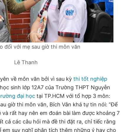
ao đổi với mẹ sau giờ thi môn văn
Lê Thanh
ên về môn văn bởi vì sau kỳ
thi tốt nghiệp
 học sinh lớp 12A7 của Trường THPT Nguyễn
trường đại học
tại TP.HCM với tổ hợp 3 môn:
sau giờ thi môn văn, Bích Vân khá tự tin nói: “Để
ễ và rất hay nên em đoán bài làm được khoảng 7
t cả các câu hỏi mà đề thi đặt ra, chỉ tiếc rằng
để em suy nghĩ phân tích thêm những ý hay cho