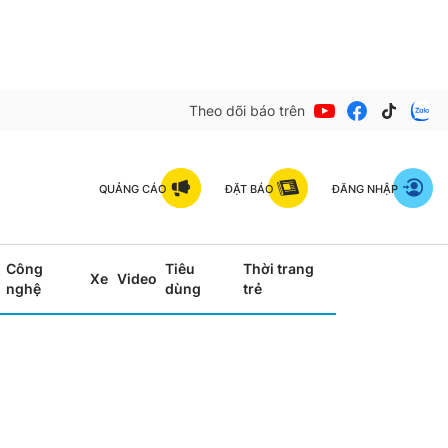
Theo dõi báo trên
QUẢNG CÁO
ĐẶT BÁO
ĐĂNG NHẬP
Công
Tiêu
Thời trang
Xe
Video
nghệ
dùng
trẻ