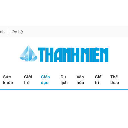
ích
Liên hệ
Sức
Giới
Giáo
Du
Văn
Giải
Thể
khỏe
trẻ
dục
lịch
hóa
trí
thao