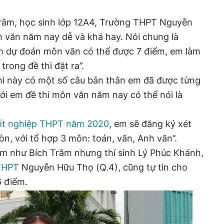
Trâm, học sinh lớp 12A4, Trường THPT Nguyễn
ôn văn năm nay dễ và khá hay. Nói chung là
m dự đoán môn văn có thể được 7 điểm, em làm
trong đề thi đặt ra”.
hi này có một số câu bản thân em đã được từng
ới em đề thi môn văn năm nay có thể nói là
tốt nghiệp THPT năm 2020
, em sẽ đăng ký xét
n, với tổ hợp 3 môn: toán, văn, Anh văn”.
ớm như Bích Trâm nhưng thí sinh Lý Phúc Khánh,
THPT
Nguyễn Hữu Thọ (Q.4), cũng tự tin cho
6 điểm.