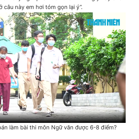
 câu này em hơi tóm gọn lại ý”.
đoán làm bài thi môn Ngữ văn được 6-8 điểm?