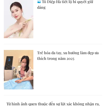
Tô Diệp Hà tiết lộ bí quyết giữ
dáng
Trẻ hóa da tay, xu hướng làm đẹp ưa
thích trong năm 2025
Từ hình ảnh quen thuộc đến sự lột xác không nhận ra,