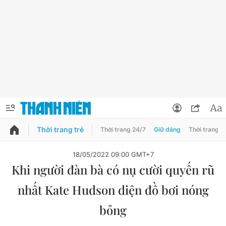
Thời trang trẻ
Thời trang 24/7
Giữ dáng
Thời trang n
PODCAST
QUẢNG CÁO
ĐẶT BÁO
18/05/2022 09:00 GMT+7
Khi người đàn bà có nụ cười quyến rũ
Thông tin tài khoản
nhất Kate Hudson diện đồ bơi nóng
Đổi mật khẩu
Chuyên mục
bỏng
Tin đã lưu
Chuyên mục khác