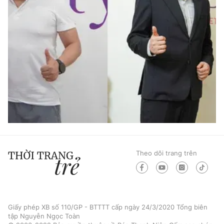
Theo dõi trang trên
Giấy phép XB số 110/GP - BTTTT cấp ngày 24/3/2020 Tổng biên
tập Nguyễn Ngọc Toàn