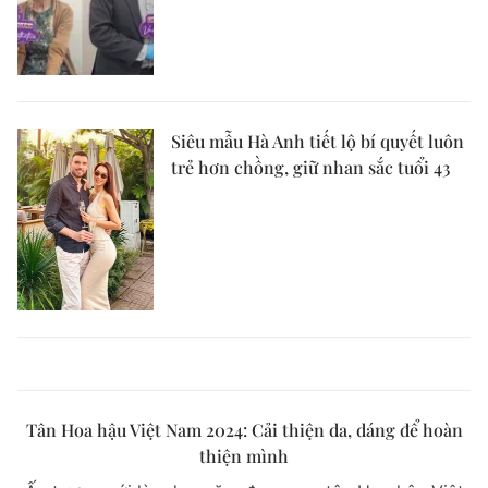
Siêu mẫu Hà Anh tiết lộ bí quyết luôn
trẻ hơn chồng, giữ nhan sắc tuổi 43
Tân Hoa hậu Việt Nam 2024: Cải thiện da, dáng để hoàn
thiện mình