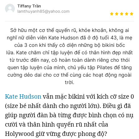
Tin đã xem
Tiffany Trần
Đánh giá tác giả
Chào ngày mới
lamthuyanh85@yahoo.com
Tin 24h
Đăng xuất
Sở hữu một cơ thể quyến rũ, khỏe khoắn, không ai
Tin thị trường
Tin 360
nghĩ nữ diễn viên Kate Hudson đã ở độ tuổi 43, là mẹ
của 3 con khi thấy cô diện những bộ bikini bốc
Video
Podcasts
lửa. Kate chăm chỉ tập luyện để có thân hình đẹp nhất
từ ​​trước đến nay, cô hoàn toàn dành riêng cho thói
quen tập luyện của mình, chủ yếu tập Pilates để tăng
Magazine
cường dẻo dai cho cơ thể cùng các hoạt động ngoài
trời.
Sản phẩm khác
Kate Hudson
vẫn mặc bikini với kích cỡ size 0
Tiện ích
Bạn cần biết
(size bé nhất dành cho người lớn). Điều gì đã
giúp người đàn bà từng được bình chọn có nụ
Thông tin tòa soạn
Liên hệ quảng cáo
cười và thân hình quyến rũ nhất của
Holywood giữ vững được phong độ?