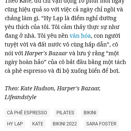
Theo Kate, dù chỉ vận động 10 phút mỗi ngày
cũng hiệu quả so với việc cả ngày chỉ ngồi và
chẳng làm gì. “Hy Lạp là điểm nghỉ dưỡng
yêu thích của tôi. Tôi cảm thấy thực sự như
đang ở nhà. Tôi yêu nền
văn hóa
, con người
tuyệt vời và đất nước vô cùng hấp dẫn”, cô
nói với
Harper's Bazaar
và lưu ý rằng “một
ngày hoàn hảo” của cô bắt đầu bằng một tách
cà phê espresso và đi bộ xuống biển để bơi.
Theo: Kate Hudson, Harper's Bazaar,
Lifeandstyle
CÀ PHÊ ESPRESSO
PILATES
BIKINI
HY LẠP
KATE
BIKINI 2022
SARA FOSTER