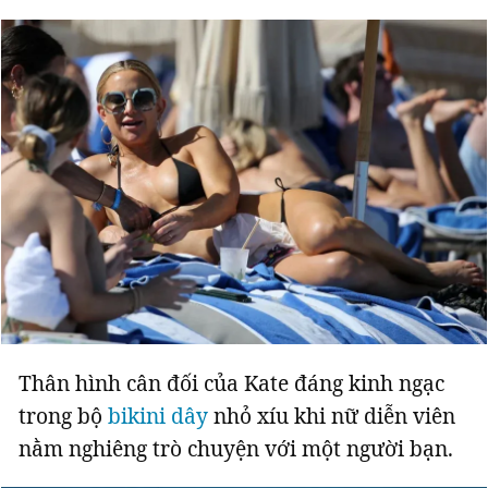
Đọc Thanh Niên trên điện thoại
Theo dõi báo trên
Hotline
Liên hệ quảng cáo
0906 645 777
0908 780 404
Thân hình cân đối của Kate đáng kinh ngạc
Đặt báo
Quảng cáo
RSS
Tòa soạn
Chính sách bảo m
trong bộ
bikini dây
nhỏ xíu khi nữ diễn viên
Tổng biên tập: Nguyễn Ngọc Toàn
nằm nghiêng trò chuyện với một người bạn.
Phó tổng biên tập: Hải Thành
Ủy viên Ban biên tập - Tổng Thư ký tòa soạn: Trần Việt Hưng