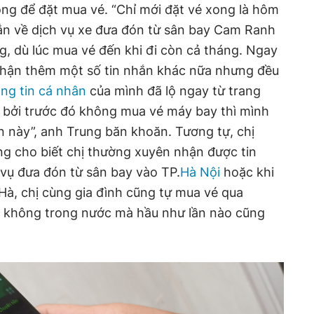
ng để đặt mua vé. “Chỉ mới đặt vé xong là hôm
ắn về dịch vụ xe đưa đón từ sân bay Cam Ranh
, dù lúc mua vé đến khi đi còn cả tháng. Ngay
 nhận thêm một số tin nhắn khác nữa nhưng đều
ng tin cá nhân
của mình đã lộ ngay từ trang
bởi trước đó không mua vé máy bay thì mình
 này”, anh Trung băn khoăn. Tương tự, chị
g cho biết chị thường xuyên nhận được tin
vụ đưa đón từ sân bay vào TP.
Hà Nội
hoặc khi
Hà, chị cùng gia đình cũng tự mua vé qua
 không trong nước mà hầu như lần nào cũng