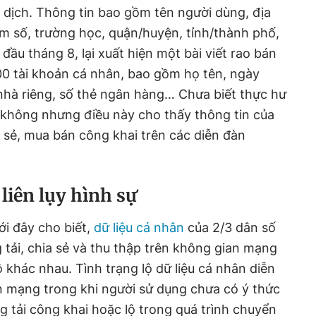
 dịch. Thông tin bao gồm tên người dùng, địa
iểm số, trường học, quận/huyện, tỉnh/thành phố,
 đầu tháng 8, lại xuất hiện một bài viết rao bán
000 tài khoản cá nhân, bao gồm họ tên, ngày
ỉ nhà riêng, số thẻ ngân hàng… Chưa biết thực hư
 không nhưng điều này cho thấy thông tin của
sẻ, mua bán công khai trên các diễn đàn
 liên lụy hình sự
i đây cho biết,
dữ liệu cá nhân
của 2/3 dân số
 tải, chia sẻ và thu thập trên không gian mạng
 khác nhau. Tình trạng lộ dữ liệu cá nhân diễn
n mạng trong khi người sử dụng chưa có ý thức
g tải công khai hoặc lộ trong quá trình chuyển