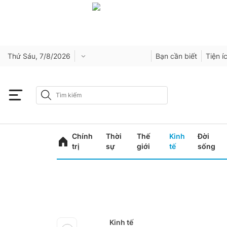
Thứ Sáu, 7/8/2026
Bạn cần biết
Tiện í
Chính
Thời
Thế
Kinh
Đời
trị
sự
giới
tế
sống
Kinh tế