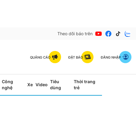
Theo dõi báo trên
QUẢNG CÁO
ĐẶT BÁO
ĐĂNG NHẬP
Công
Tiêu
Thời trang
Xe
Video
nghệ
dùng
trẻ