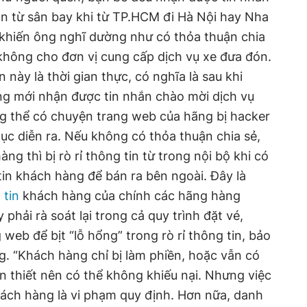
n từ sân bay khi từ TP.HCM đi Hà Nội hay Nha
 khiến ông nghĩ dường như có thỏa thuận chia
không cho đơn vị cung cấp dịch vụ xe đưa đón.
 này là thời gian thực, có nghĩa là sau khi
g mới nhận được tin nhắn chào mời dịch vụ
ng thể có chuyện trang web của hãng bị hacker
tục diễn ra. Nếu không có thỏa thuận chia sẻ,
ng thì bị rò rỉ thông tin từ trong nội bộ khi có
in khách hàng để bán ra bên ngoài. Đây là
 tin
khách hàng của chính các hãng hàng
phải rà soát lại trong cả quy trình đặt vé,
 web để bịt “lỗ hổng” trong rò rỉ thông tin, bảo
g. “Khách hàng chỉ bị làm phiền, hoặc vẫn có
ần thiết nên có thể không khiếu nại. Nhưng việc
hách hàng là vi phạm quy định. Hơn nữa, danh