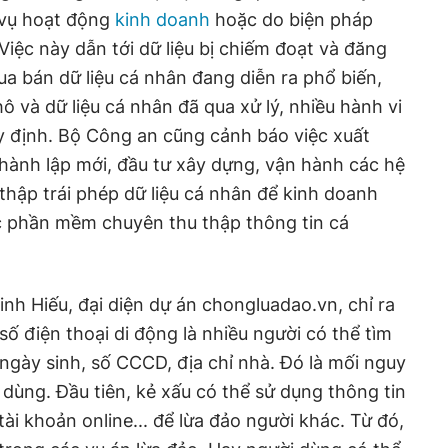
c vụ hoạt động
kinh doanh
hoặc do biện pháp
iệc này dẫn tới dữ liệu bị chiếm đoạt và đăng
ua bán dữ liệu cá nhân đang diễn ra phổ biến,
hô và dữ liệu cá nhân đã qua xử lý, nhiều hành vi
uy định. Bộ Công an cũng cảnh báo việc xuất
hành lập mới, đầu tư xây dựng, vận hành các hệ
thập trái phép dữ liệu cá nhân để kinh doanh
ác phần mềm chuyên thu thập thông tin cá
h Hiếu, đại diện dự án chongluadao.vn, chỉ ra
 số điện thoại di động là nhiều người có thể tìm
 ngày sinh, số CCCD, địa chỉ nhà. Đó là mối nguy
 dùng. Đầu tiên, kẻ xấu có thể sử dụng thông tin
tài khoản online... để lừa đảo người khác. Từ đó,