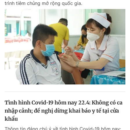
trình tiêm chủng mở rộng quốc gia.
Đọc Thanh Niên trên điện thoại
Theo dõi báo trên
Hotline
Liên hệ quảng cáo
0906 645 777
0908 780 404
Đặt báo
Quảng cáo
RSS
Tòa soạn
Chính sách bảo m
Tình hình Covid-19 hôm nay 22.4: Không có ca
Tổng biên tập: Nguyễn Ngọc Toàn
nhập cảnh; đề nghị dừng khai báo y tế tại cửa
Phó tổng biên tập thường trực: Hải Thành
Phó tổng biên tập: Lâm Hiếu Dũng
khẩu
Phó tổng biên tập: Trần Việt Hưng
Tổng thư ký tòa soạn: Đức Trung
Thông tin đáng chú ý về tình hình Covid-19 hôm nay: