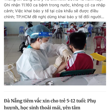
Ghi nhận 11.160 ca bệnh trong nước, không có ca nhập
Giấy phép xuất bản số 110/GP - BTTTT cấp ngày 24.3.2020
© 2003-2026 Bản quyền thuộc về Báo Thanh Niên. Cấm sao chép
cảnh; Việc khai báo y tế tại cửa khẩu sẽ được điều
dưới mọi hình thức nếu không có sự chấp thuận bằng văn bản.
chỉnh; TP.HCM đề nghị dừng khai báo y tế đối người...
Phát triển bởi ePi Technologies, JSC.
Đà Nẵng tiêm vắc xin cho trẻ 5-12 tuổi: Phụ
huynh, học sinh thoải mái, yên tâm