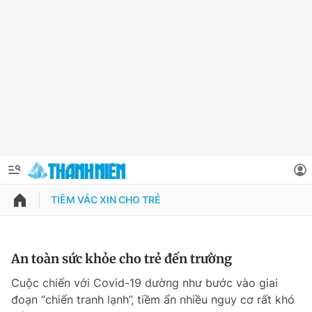
TIÊM VẮC XIN CHO TRẺ
QUẢNG CÁO
ĐẶT BÁO
Thông tin tài khoản
An toàn sức khỏe cho trẻ đến trường
Đổi mật khẩu
Cuộc chiến với Covid-19 dường như bước vào giai
Chuyên mục
đoạn “chiến tranh lạnh”, tiềm ẩn nhiều nguy cơ rất khó
Tin đã lưu