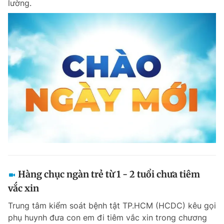
lường.
Chuyên mục khác
Tin đã xem
Chào ngày mới
Tin 24h
Đăng xuất
Tin thị trường
Tin 360
Video
Magazine
Sản phẩm khác
Tiện ích
Bạn cần biết
Hàng chục ngàn trẻ từ 1 - 2 tuổi chưa tiêm
Thông tin tòa soạn
Liên hệ quảng cáo
vắc xin
Trung tâm kiểm soát bệnh tật TP.HCM (HCDC) kêu gọi
phụ huynh đưa con em đi tiêm vắc xin trong chương