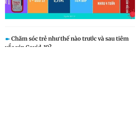
Chăm sóc trẻ như thế nào trước và sau tiêm
vắc xin Covid-19?
Cha mẹ cần cho trẻ ăn nhẹ, có thể uống viên sủi hoặc
siro chứa vitamin mà trẻ thường bổ sung hằng ngày,
uống nhiều nước, không uống uống nược ngọt, trà sữa
vào ngày tiêm vắc xin.