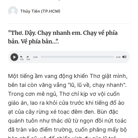
Chuyên mục khác
Thủy Tiên (TP.HCM)
Tin đã xem
Chào ngày mới
Tin 24h
Đăng xuất
"Thơ. Dậy. Chạy nhanh em. Chạy về phía
Tin thị trường
Tin 360
bản. Về phía bản…".
Video
Magazine
0:00
9:48
10s
10s
Một tiếng ầm vang động khiến Thơ giật mình,
Sản phẩm khác
bên tai còn văng vẳng "lũ, lũ về, chạy nhanh".
Trong cơn mê ngủ, Thơ chỉ kịp vơ vội cuốn
Tiện ích
Bạn cần biết
giáo án, lao ra khỏi cửa trước khi tiếng đổ ào
ạt của cây rừng xé toạc đêm đen. Bùn đặc
Thông tin tòa soạn
Liên hệ quảng cáo
quánh tuôn như thác dữ từ ngọn đồi nứt toác
đã tràn vào điểm trường, cuốn phăng mấy bộ