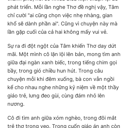
phát triển. Mỗi lần nghe Thơ đề nghị vậy, Tâm
chỉ cười "ai cũng chọn việc nhẹ nhàng, gian
khổ sẽ dành phần ai". Cũng vì chuyện này mà
lần gặp cuối của cả hai không mấy vui vẻ.
Sự ra đi đột ngột của Tâm khiến Thơ day dứt
mãi. Một mình cô lặn lội lên bản, mong tìm anh
giữa đại ngàn xanh biếc, trong tiếng chim gọi
bầy, trong gió chiều hun hút. Trong câu
chuyện mỗi khi đêm xuống, bà con vẫn ngồi
kể cho nhau nghe những kỷ niệm về một thầy
giáo trẻ, lưng đeo gùi, cùng đám nhỏ lên
nương.
Cô đi tìm anh giữa xóm nghèo, trong đôi mắt
trẻ thơ trong veo. Trong cuốn giáo án anh còn