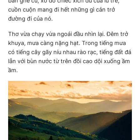
bàn ghế cũ, xô đổ chiếc xích đu của lũ trẻ,
cuồn cuộn mang đi hết những gì cản trở
đường đi của nó.
Đọc Thanh Niên trên điện thoại
Thơ vừa chạy vừa ngoái đầu nhìn lại. Đêm trở
khuya, mưa càng nặng hạt. Trong tiếng mưa
có tiếng cây gãy níu nhau rào rạc, tiếng đất đá
Theo dõi báo trên
lẫn với bùn nước từ trên đồi cao dội xuống ầm
ầm.
Hotline
Liên hệ quảng cáo
0906 645 777
0908 780 404
Đặt báo
Quảng cáo
RSS
Tòa soạn
Chính sách bảo
Tổng biên tập: Nguyễn Ngọc Toàn
Phó tổng biên tập thường trực: Hải Thành
Phó tổng biên tập: Lâm Hiếu Dũng
Phó tổng biên tập: Trần Việt Hưng
Tổng thư ký tòa soạn: Đức Trung