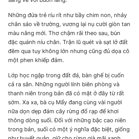
Những đứa trẻ ríu rít như bầy chim non, nhảy
chân sáo về trường, vương lại nụ cười giòn tan
màu nắng mới. Thơ chậm rãi theo sau, bùn
đặc quánh níu chân. Trận lũ quét và sạt lở đất
đêm qua tuy không lớn nhưng cũng đủ dọa cô
một phen khiếp đảm.
Lớp học ngập trong đất đá, bàn ghế bị cuốn
cả ra sân. Những người lính biên phòng và
thanh niên trong bản đã có mặt ở đây từ rất
sớm. Xa xa, bà cụ Mẩy đang cùng vài người
nữa dọn dẹp đám cây rừng đổ rạp để khơi
thông dòng suối. Đối với những bậc cao niên
trong bản, suối có một ý nghĩa đặc biệt, giống
như huyết quản, giữ cho rừng già mãi xanh