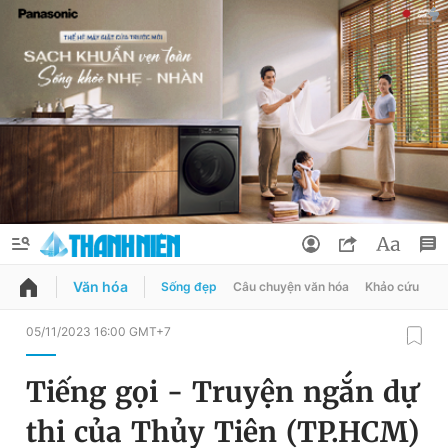
Văn hóa
Sống đẹp
Câu chuyện văn hóa
Khảo cứu
X
QUẢNG CÁO
ĐẶT BÁO
05/11/2023 16:00 GMT+7
Thông tin tài khoản
Tiếng gọi - Truyện ngắn dự
Đổi mật khẩu
Chuyên mục
thi của Thủy Tiên (TP.HCM)
Tin đã lưu