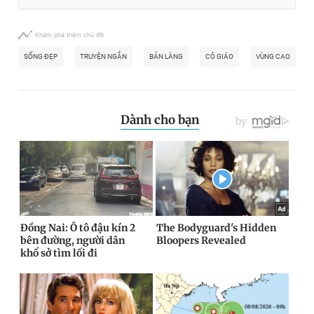
Khám phá thêm chủ đề
SỐNG ĐẸP
TRUYỆN NGẮN
BẢN LÀNG
CÔ GIÁO
VÙNG CAO