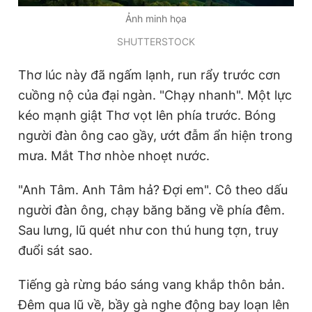
Giấy phép xuất bản số 110/GP - BTTTT cấp ngày 24.3.2020
Ảnh minh họa
© 2003-2026 Bản quyền thuộc về Báo Thanh Niên. Cấm sao
chép dưới mọi hình thức nếu không có sự chấp thuận bằng văn
SHUTTERSTOCK
bản. Phát triển bởi ePi Technologies, JSC.
Thơ lúc này đã ngấm lạnh, run rẩy trước cơn
cuồng nộ của đại ngàn. "Chạy nhanh". Một lực
kéo mạnh giật Thơ vọt lên phía trước. Bóng
người đàn ông cao gầy, ướt đẫm ẩn hiện trong
mưa. Mắt Thơ nhòe nhoẹt nước.
"Anh Tâm. Anh Tâm hả? Đợi em". Cô theo dấu
người đàn ông, chạy băng băng về phía đêm.
Sau lưng, lũ quét như con thú hung tợn, truy
đuổi sát sao.
Tiếng gà rừng báo sáng vang khắp thôn bản.
Đêm qua lũ về, bầy gà nghe động bay loạn lên