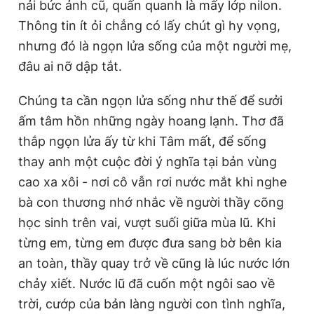
nải bức ảnh cũ, quấn quanh là mấy lớp nilon.
Thông tin ít ỏi chẳng có lấy chút gì hy vọng,
nhưng đó là ngọn lửa sống của một người mẹ,
đâu ai nỡ dập tắt.
Chúng ta cần ngọn lửa sống như thế để sưởi
ấm tâm hồn những ngày hoang lạnh. Thơ đã
thắp ngọn lửa ấy từ khi Tâm mất, để sống
thay anh một cuộc đời ý nghĩa tại bản vùng
cao xa xôi - nơi cô vẫn rơi nước mắt khi nghe
bà con thương nhớ nhắc về người thầy cõng
học sinh trên vai, vượt suối giữa mùa lũ. Khi
từng em, từng em được đưa sang bờ bên kia
an toàn, thầy quay trở về cũng là lúc nước lớn
chảy xiết. Nước lũ đã cuốn một ngôi sao về
trời, cướp của bản làng người con tình nghĩa,