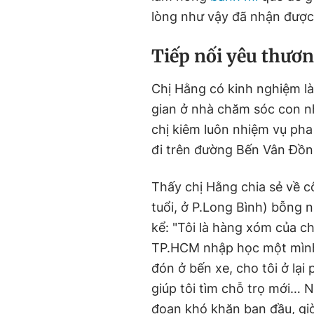
lòng như vậy đã nhận được
Tiếp nối yêu thươ
Chị Hằng có kinh nghiệm là
gian ở nhà chăm sóc con n
chị kiêm luôn nhiệm vụ p
đi trên đường Bến Vân Đồn
Thấy chị Hằng chia sẻ về c
tuổi, ở P.Long Bình) bỗng 
kể: "Tôi là hàng xóm của c
TP.HCM nhập học một mình 
đón ở bến xe, cho tôi ở lại
giúp tôi tìm chỗ trọ mới… N
đoạn khó khăn ban đầu, giờ