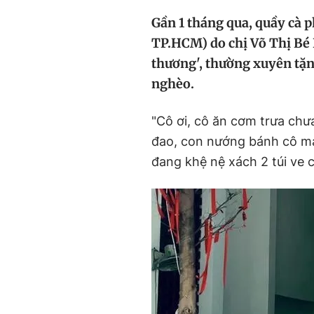
Gần 1 tháng qua, quầy cà 
TP.HCM) do chị Võ Thị Bé 
thương', thường xuyên tặn
nghèo.
"Cô ơi, cô ăn cơm trưa ch
đao, con nướng bánh cô man
đang khệ nệ xách 2 túi ve c