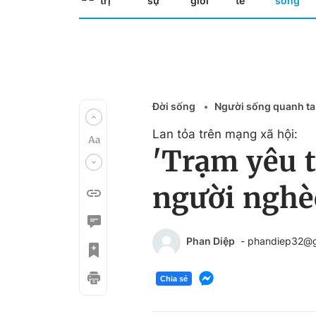
trị
sự
giới
tế
sống
Đời sống
Người sống quanh ta
Lan tỏa trên mạng xã hội:
'Trạm yêu 
người nghè
Phan Diệp
- phandiep32@
Chia sẻ