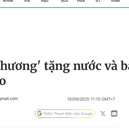
khỏe
trẻ
dục
lịch
hóa
trí
thao
thương' tặng nước và 
o
gmail.com
19/09/2025 11:10 GMT+7