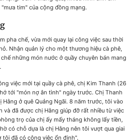
 "mưa tim" của cộng đồng mạng.
ng
m pha chế, vừa mới quay lại công việc sau thời
hỏ. Nhận quản lý cho một thương hiệu cà phê,
ha chế những món nước ở quầy chuyên bán mang
.
ông việc mới tại quầy cà phê, chị Kim Thanh (26
nhớ tới "món nợ ân tình" ngày trước. Chị Thanh
hị Hằng ở quê Quảng Ngãi. 8 năm trước, tôi vào
và đã được chị Hằng giúp đỡ rất nhiều từ việc
 phòng trọ của chị ấy mấy tháng không lấy tiền,
hờ có chỗ dựa là chị Hằng nên tôi vượt qua giai
 tôi đã có công việc ổn định".