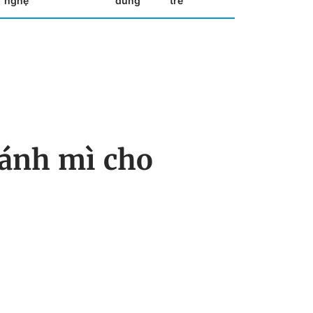
nghệ
dùng
trẻ
bánh mì cho