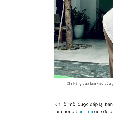
Chị Hằng vừa làm việc vừa 
Khi lời mời được đáp lại b
làm nóng
bánh mì
que để gử