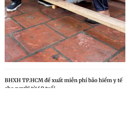
BHXH TP.HCM đề xuất miễn phí bảo hiểm y tế
cho người từ 60 tuổi
Bảo hiểm xã hội (BHXH) TP.HCM kiến nghị hỗ trợ
100% chi phí mua bảo hiểm y tế cho người từ đủ 60
đến dưới 75 tuổi không thuộc diện hưu trí ở địa bàn
TP.HCM mới.