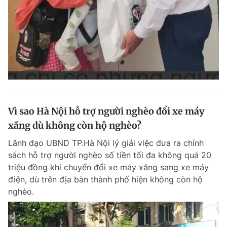
Đọc Thanh Niên trên điện thoại
Theo dõi báo trên
Vì sao Hà Nội hỗ trợ người nghèo đổi xe máy
xăng dù không còn hộ nghèo?
Hotline
Liên hệ quảng cáo
0906 645 777
0908 780 404
Lãnh đạo UBND TP.Hà Nội lý giải việc đưa ra chính
sách hỗ trợ người nghèo số tiền tối đa không quá 20
Đặt báo
Quảng cáo
RSS
Tòa soạn
Chính sách bảo m
triệu đồng khi chuyển đổi xe máy xăng sang xe máy
điện, dù trên địa bàn thành phố hiện không còn hộ
Tổng biên tập: Nguyễn Ngọc Toàn
nghèo.
Phó tổng biên tập thường trực: Hải Thành
Phó tổng biên tập: Lâm Hiếu Dũng
Phó tổng biên tập: Trần Việt Hưng
Tổng thư ký tòa soạn: Đức Trung