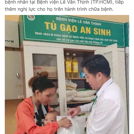
bệnh nhân tại Bệnh viện Lê Văn Thịnh (TP.HCM), tiếp
Chuyên mục khác
thêm nghị lực cho họ trên hành trình chữa bệnh.
Tin đã xem
Chào ngày mới
Tin 24h
Đăng xuất
Tin thị trường
Tin 360
Video
Magazine
Sản phẩm khác
Tiện ích
Bạn cần biết
Thông tin tòa soạn
Liên hệ quảng cáo