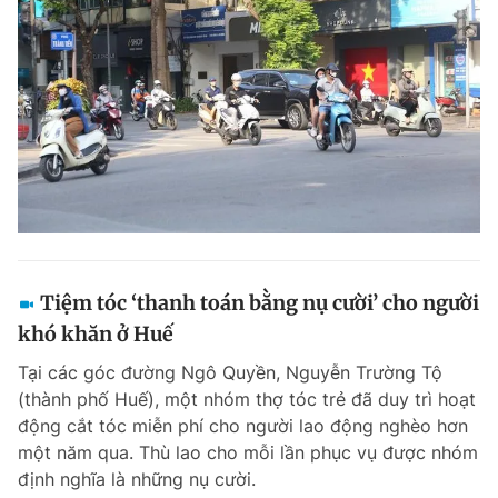
Giấy phép xuất bản số 110/GP - BTTTT cấp ngày 24.3.2020
© 2003-2026 Bản quyền thuộc về Báo Thanh Niên. Cấm sao chép
dưới mọi hình thức nếu không có sự chấp thuận bằng văn bản.
Phát triển bởi ePi Technologies, JSC.
Tiệm tóc ‘thanh toán bằng nụ cười’ cho người
khó khăn ở Huế
Tại các góc đường Ngô Quyền, Nguyễn Trường Tộ
(thành phố Huế), một nhóm thợ tóc trẻ đã duy trì hoạt
động cắt tóc miễn phí cho người lao động nghèo hơn
một năm qua. Thù lao cho mỗi lần phục vụ được nhóm
định nghĩa là những nụ cười.