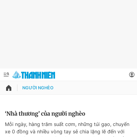
NGƯỜI NGHÈO
QUẢNG CÁO
ĐẶT BÁO
Thông tin tài khoản
‘Nhà thương’ của người nghèo
Đổi mật khẩu
Mỗi ngày, hàng trăm suất cơm, những túi gạo, chuyến
Chuyên mục
xe 0 đồng và nhiều vòng tay sẻ chia lặng lẽ đến với
Tin đã lưu