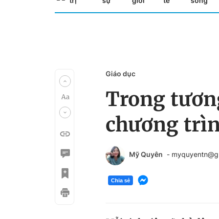
trị
sự
giới
tế
sống
Giáo dục
Trong tương
chương trìn
Mỹ Quyên
- myquyentn@g
Chia sẻ