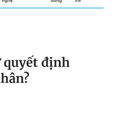
nghệ
dùng
trẻ
ự quyết định
nhân?