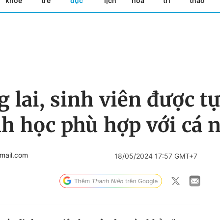
khỏe
trẻ
dục
lịch
hóa
trí
thao
 lai, sinh viên được t
h học phù hợp với cá 
mail.com
18/05/2024 17:57 GMT+7