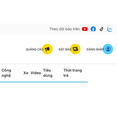
Theo dõi báo trên
QUẢNG CÁO
ĐẶT BÁO
ĐĂNG NHẬP
Công
Tiêu
Thời trang
Xe
Video
nghệ
dùng
trẻ