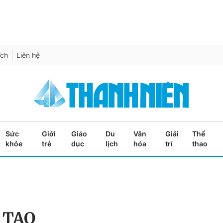
ích
Liên hệ
Sức
Giới
Giáo
Du
Văn
Giải
Thể
khỏe
trẻ
dục
lịch
hóa
trí
thao
 TẠO