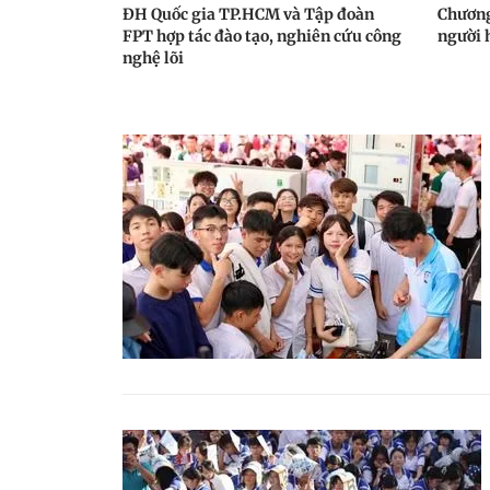
ĐH Quốc gia TP.HCM và Tập đoàn
Chương
FPT hợp tác đào tạo, nghiên cứu công
người 
nghệ lõi