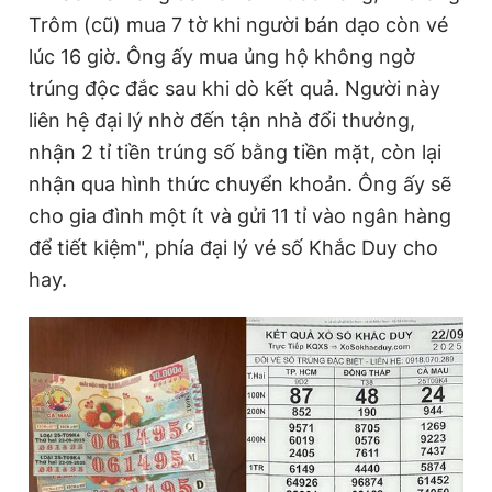
Trôm (cũ) mua 7 tờ khi người bán dạo còn vé
lúc 16 giờ. Ông ấy mua ủng hộ không ngờ
Đọc Thanh Niên trên điện thoại
trúng độc đắc sau khi dò kết quả. Người này
liên hệ đại lý nhờ đến tận nhà đổi thưởng,
nhận 2 tỉ tiền trúng số bằng tiền mặt, còn lại
nhận qua hình thức chuyển khoản. Ông ấy sẽ
Theo dõi báo trên
cho gia đình một ít và gửi 11 tỉ vào ngân hàng
để tiết kiệm", phía đại lý vé số Khắc Duy cho
Hotline
Liên hệ quảng cáo
hay.
0906 645 777
0908 780 404
Đặt báo
Quảng cáo
RSS
Tòa soạn
Chính sách bảo
Tổng biên tập: Nguyễn Ngọc Toàn
Phó tổng biên tập thường trực: Hải Thành
Phó tổng biên tập: Lâm Hiếu Dũng
Phó tổng biên tập: Trần Việt Hưng
Tổng thư ký tòa soạn: Đức Trung