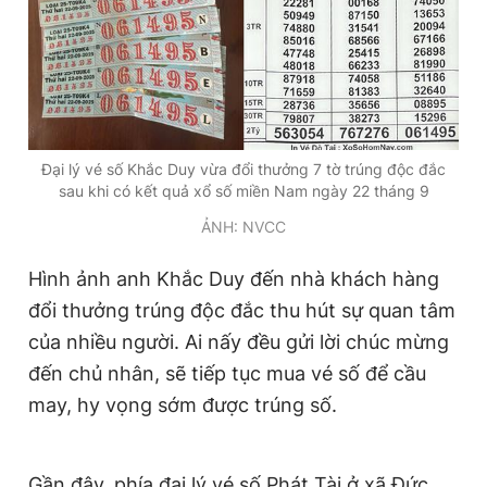
Giấy phép xuất bản số 110/GP - BTTTT cấp ngày 24.3.2020
© 2003-2026 Bản quyền thuộc về Báo Thanh Niên. Cấm sao
chép dưới mọi hình thức nếu không có sự chấp thuận bằng văn
bản. Phát triển bởi ePi Technologies, JSC.
Đại lý vé số Khắc Duy vừa đổi thưởng 7 tờ trúng độc đắc
sau khi có kết quả xổ số miền Nam ngày 22 tháng 9
ẢNH: NVCC
Hình ảnh anh Khắc Duy đến nhà khách hàng
đổi thưởng trúng độc đắc thu hút sự quan tâm
của nhiều người. Ai nấy đều gửi lời chúc mừng
đến chủ nhân, sẽ tiếp tục mua vé số để cầu
may, hy vọng sớm được trúng số.
Gần đây, phía đại lý vé số Phát Tài ở xã Đức