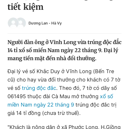
tiết kiệm
Chuyên mục khác
Tin đã xem
Chào ngày mới
Tin 24h
Dương Lan
-
Hà Vy
Đăng xuất
Tin thị trường
Tin 360
Người đàn ông ở Vĩnh Long vừa trúng độc đắc
14 tỉ xổ số miền Nam ngày 22 tháng 9. Đại lý
Video
Magazine
mang tiền mặt đến nhà đổi thưởng.
Đại lý vé số Khắc Duy ở Vĩnh Long (Bến Tre
Sản phẩm khác
cũ) cho hay vừa đổi thưởng cho khách có 7 tờ
Tiện ích
vé số
trúng độc đắc
. Theo đó, 7 tờ có dãy số
Bạn cần biết
061495 thuộc đài Cà Mau mở thưởng
xổ số
miền Nam ngày 22 tháng 9
trúng độc đắc trị
Thông tin tòa soạn
Liên hệ quảng cáo
giá 14 tỉ đồng (chưa trừ thuế).
"Khách là nông dân ở xã Phước Long, H.Giồng