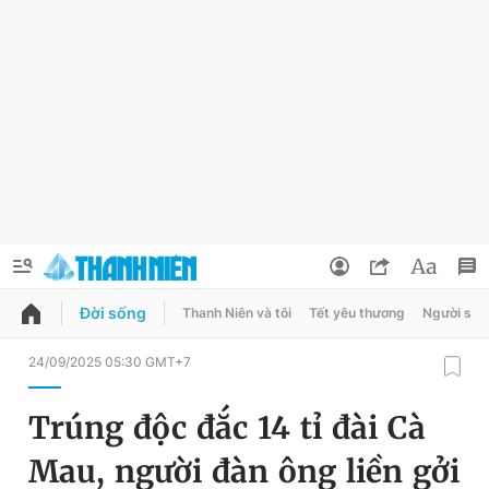
Đời sống
Thanh Niên và tôi
Tết yêu thương
Người sốn
QUẢNG CÁO
ĐẶT BÁO
24/09/2025 05:30 GMT+7
Thông tin tài khoản
Trúng độc đắc 14 tỉ đài Cà
Đổi mật khẩu
Chuyên mục
Mau, người đàn ông liền gởi
Tin đã lưu