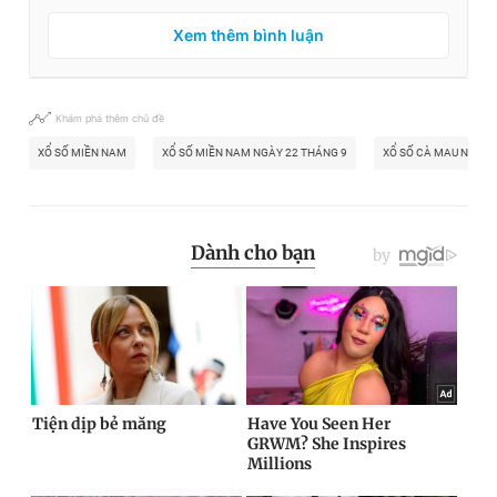
Xem thêm bình luận
Khám phá thêm chủ đề
XỔ SỐ MIỀN NAM
XỔ SỐ MIỀN NAM NGÀY 22 THÁNG 9
XỔ SỐ CÀ MAU NGÀY 