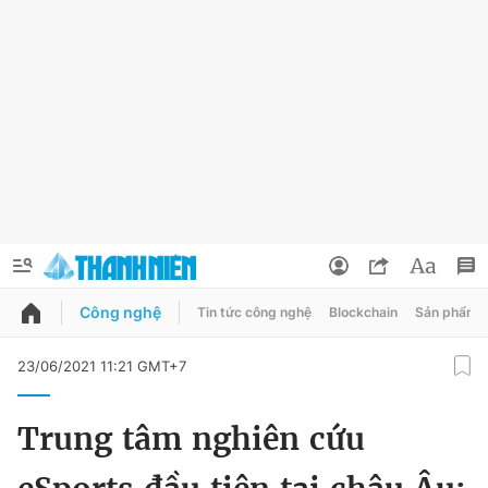
Công nghệ
Tin tức công nghệ
Blockchain
Sản phẩm
QUẢNG CÁO
ĐẶT BÁO
23/06/2021 11:21 GMT+7
Thông tin tài khoản
Trung tâm nghiên cứu
Đổi mật khẩu
Chuyên mục
Tin đã lưu