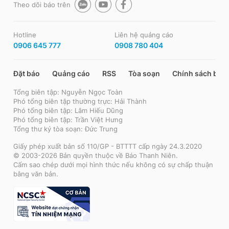
Theo dõi báo trên
Hotline
Liên hệ quảng cáo
0906 645 777
0908 780 404
Đặt báo
Quảng cáo
RSS
Tòa soạn
Chính sách bảo
Tổng biên tập: Nguyễn Ngọc Toàn
Phó tổng biên tập thường trực: Hải Thành
Phó tổng biên tập: Lâm Hiếu Dũng
Phó tổng biên tập: Trần Việt Hưng
Tổng thư ký tòa soạn: Đức Trung
Giấy phép xuất bản số 110/GP - BTTTT cấp ngày 24.3.2020
© 2003-2026 Bản quyền thuộc về Báo Thanh Niên.
Cấm sao chép dưới mọi hình thức nếu không có sự chấp thuận
bằng văn bản.