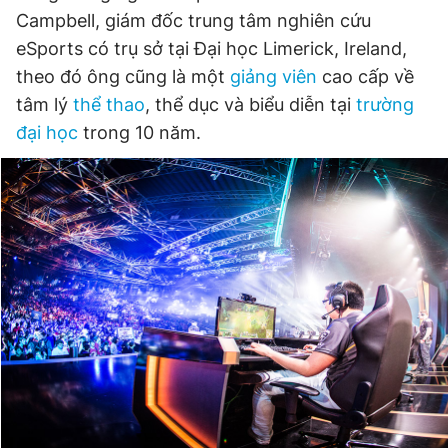
Campbell, giám đốc trung tâm nghiên cứu
eSports có trụ sở tại Đại học Limerick, Ireland,
Đọc Thanh Niên trên điện thoại
theo đó ông cũng là một
giảng viên
cao cấp về
tâm lý
thể thao
, thể dục và biểu diễn tại
trường
đại học
trong 10 năm.
Theo dõi báo trên
Hotline
Liên hệ quảng cáo
0906 645 777
0908 780 404
Đặt báo
Quảng cáo
RSS
Tòa soạn
Chính sách bảo
Tổng biên tập: Nguyễn Ngọc Toàn
Phó tổng biên tập thường trực: Hải Thành
Phó tổng biên tập: Lâm Hiếu Dũng
Phó tổng biên tập: Trần Việt Hưng
Tổng thư ký tòa soạn: Đức Trung