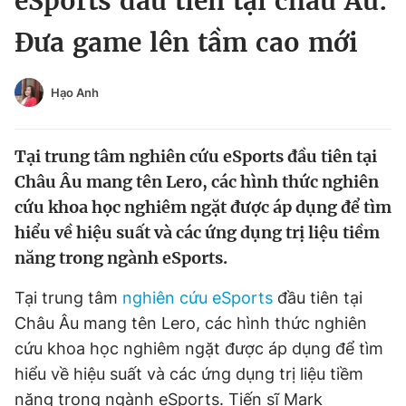
eSports đầu tiên tại châu Âu:
Chuyên mục khác
Đưa game lên tầm cao mới
Tin đã xem
Chào ngày mới
Tin 24h
Đăng xuất
Hạo Anh
Tin thị trường
Tin 360
Tại trung tâm nghiên cứu eSports đầu tiên tại
Video
Magazine
Châu Âu mang tên Lero, các hình thức nghiên
cứu khoa học nghiêm ngặt được áp dụng để tìm
hiểu về hiệu suất và các ứng dụng trị liệu tiềm
Sản phẩm khác
năng trong ngành eSports.
Tiện ích
Bạn cần biết
Tại trung tâm
nghiên cứu
eSports
đầu tiên tại
Châu Âu mang tên Lero, các hình thức nghiên
Thông tin tòa soạn
Liên hệ quảng cáo
cứu khoa học nghiêm ngặt được áp dụng để tìm
hiểu về hiệu suất và các ứng dụng trị liệu tiềm
năng trong ngành eSports. Tiến sĩ Mark