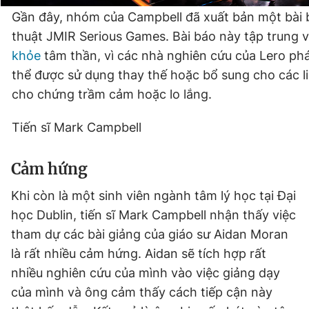
Giấy phép xuất bản số 110/GP - BTTTT cấp ngày 24.3.2020
Gần đây, nhóm của Campbell đã xuất bản một bài b
© 2003-2026 Bản quyền thuộc về Báo Thanh Niên. Cấm sao
thuật JMIR Serious Games. Bài báo này tập trung 
chép dưới mọi hình thức nếu không có sự chấp thuận bằng văn
bản. Phát triển bởi ePi Technologies, JSC.
khỏe
tâm thần, vì các nhà nghiên cứu của Lero ph
thể được sử dụng thay thế hoặc bổ sung cho các l
cho chứng trầm cảm hoặc lo lắng.
Tiến sĩ Mark Campbell
Cảm hứng
Khi còn là một sinh viên ngành tâm lý học tại Đại
học Dublin, tiến sĩ Mark Campbell nhận thấy việc
tham dự các bài giảng của giáo sư Aidan Moran
là rất nhiều cảm hứng. Aidan sẽ tích hợp rất
nhiều nghiên cứu của mình vào việc giảng dạy
của mình và ông cảm thấy cách tiếp cận này