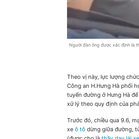
Người đàn ông được xác định là thầ
Theo vị này, lực lượng chứ
Công an H.Hưng Hà phối hợp
tuyến đường ở Hưng Hà để 
xử lý theo quy định của phá
Trước đó, chiều qua 9.6, mạ
xe
ô tô
dừng giữa đường, t
(được cho là
thầy dạy lái x