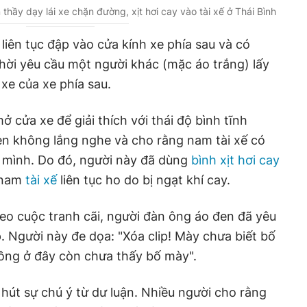
thầy dạy lái xe chặn đường, xịt hơi cay vào tài xế ở Thái Bình
iên tục đập vào cửa kính xe phía sau và có
thời yêu cầu một người khác (mặc áo trắng) lấy
xe của xe phía sau.
ở cửa xe để giải thích với thái độ bình tĩnh
n không lắng nghe và cho rằng nam tài xế có
 mình. Do đó, người này đã dùng
bình xịt hơi cay
n nam
tài xế
liên tục ho do bị ngạt khí cay.
ideo cuộc tranh cãi, người đàn ông áo đen đã yêu
p. Người này đe dọa: "Xóa clip! Mày chưa biết bố
ông ở đây còn chưa thấy bố mày".
u hút sự chú ý từ dư luận. Nhiều người cho rằng