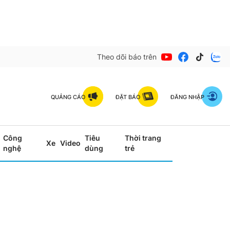
Theo dõi báo trên
QUẢNG CÁO
ĐẶT BÁO
ĐĂNG NHẬP
Công
Tiêu
Thời trang
Xe
Video
nghệ
dùng
trẻ