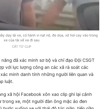
y dạy lái xe, có hành vi nạt nộ, đe dọa, xịt hơi cay vào trong
xe của tài xế xe đi sau
CẮT TỪ CLIP
c năng đã xác minh sơ bộ và chỉ đạo Đội CSGT
 với lực lượng công an các xã rà soát các
xác minh danh tính những người liên quan và
p luật.
ng xã hội Facebook xôn xao clip ghi lại cảnh
ừ trong xe, một người đàn ông mặc áo đen
e
) bước xuống xe với thái độ tức giận, tiến gần