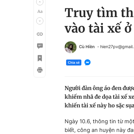
Truy tìm th
vào tài xế 
Cù Hiền
- hien27pv@gmail
Chia sẻ
Người đàn ông áo đen được 
khiếm nhã đe dọa tài xế xe
khiến tài xế này ho sặc sụa
Ngày 10.6, thông tin từ mộ
biết, công an huyện này đan