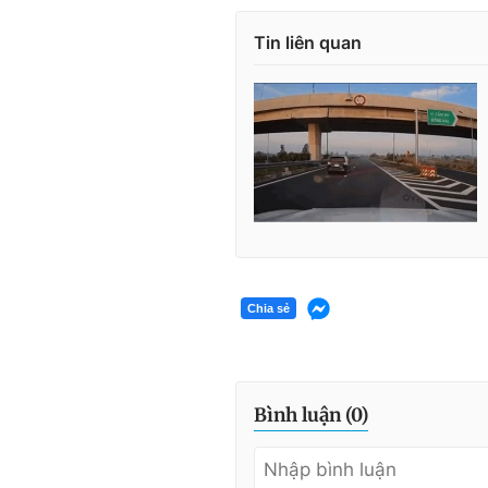
Tin liên quan
Chia sẻ
Bình luận (
0
)