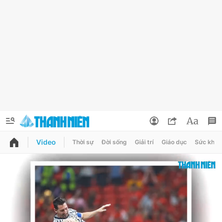
Video
Thời sự
Đời sống
Giải trí
Giáo dục
Sức khỏe
QUẢNG CÁO
ĐẶT BÁO
Thông tin tài khoản
Đổi mật khẩu
Chuyên mục
Tin đã lưu