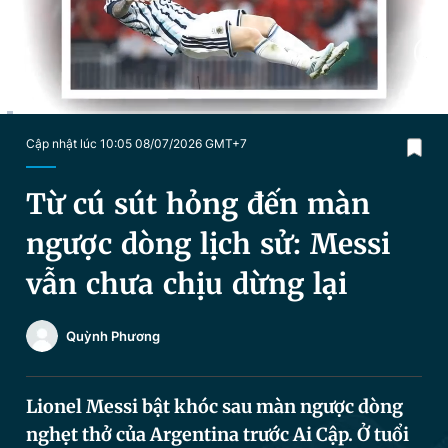
Chuyên mục khác
Tin đã xem
Chào ngày mới
Tin 24h
Đăng xuất
Tin thị trường
Tin 360
Current
0:05
/
Duration
5:03
Cập nhật lúc 10:05 08/07/2026 GMT+7
Time
Video
Magazine
Từ cú sút hỏng đến màn
ngược dòng lịch sử: Messi
Sản phẩm khác
vẫn chưa chịu dừng lại
Tiện ích
Bạn cần biết
Quỳnh Phương
Thông tin tòa soạn
Liên hệ quảng cáo
Lionel Messi bật khóc sau màn ngược dòng
nghẹt thở của Argentina trước Ai Cập. Ở tuổi