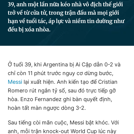
39, anh một lần nữa kéo nhà vô địch thế giới
trở về từ cửa tử, trong trận đấu mà mọi giới
hạn về tuổi tác, áp lực và niềm tin dường như
Đọc Thanh Niên trên điện thoại
đều bị xóa nhòa.
Theo dõi báo trên
Ở tuổi 39, khi Argentina bị Ai Cập dẫn 0-2 và
chỉ còn 11 phút trước nguy cơ dừng bước,
Hotline
Liên hệ quảng cáo
0906 645 777
0908 780 404
Messi
lại xuất hiện. Anh kiến tạo để Cristian
Romero rút ngắn tỷ số, sau đó trực tiếp gỡ
Đặt báo
Quảng cáo
RSS
Tòa soạn
Chính sách bảo
hòa. Enzo Fernandez ghi bàn quyết định,
hoàn tất màn ngược dòng 3-2.
Tổng biên tập: Nguyễn Ngọc Toàn
Phó tổng biên tập thường trực: Hải Thành
Phó tổng biên tập: Lâm Hiếu Dũng
Sau tiếng còi mãn cuộc, Messi bật khóc. Với
Phó tổng biên tập: Trần Việt Hưng
Tổng thư ký tòa soạn: Đức Trung
anh, mỗi trận knock-out World Cup lúc này