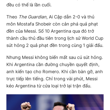
đều có thể là lần cuối.
Giấy phép xuất bản số 110/GP - BTTTT cấp ngày 24.3.2020
© 2003-2026 Bản quyền thuộc về Báo Thanh Niên. Cấm sao
chép dưới mọi hình thức nếu không có sự chấp thuận bằng văn
Theo
The Guardian
, Ai Cập dẫn 2-0 và thủ
bản. Phát triển bởi ePi Technologies, JSC.
môn Mostafa Shobeir còn cản phá quả phạt
đền của Messi. Số 10 Argentina qua đó trở
thành cầu thủ đầu tiên trong lịch sử World Cup
sút hỏng 2 quả phạt đền trong cùng 1 giải đấu.
Nhưng Messi không biến mất sau cú sút hỏng.
Khi Argentina cần đường chuyền quyết định,
anh kiến tạo cho Romero. Khi cần bàn gỡ, anh
trực tiếp lên tiếng. Chỉ trong vài phút, Messi
kéo Argentina từ cửa loại trở lại trận đấu.