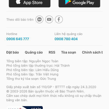
Theo dõi báo trên
Hotline
Liên hệ quảng cáo
0906 645 777
0908 780 404
Đặt báo
Quảng cáo
RSS
Tòa soạn
Chính sách bảo
Tổng biên tập: Nguyễn Ngọc Toàn
Phó tổng biên tập thường trực: Hải Thành
Phó tổng biên tập: Lâm Hiếu Dũng
Phó tổng biên tập: Trần Việt Hưng
Tổng thư ký tòa soạn: Đức Trung
Giấy phép xuất bản số 110/GP - BTTTT cấp ngày 24.3.2020
© 2003-2026 Bản quyền thuộc về Báo Thanh Niên.
Cấm sao chép dưới mọi hình thức nếu không có sự chấp thuận
bằng văn bản.