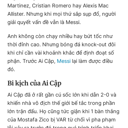
Martinez, Cristian Romero hay Alexis Mac
Allister. Nhưng khi mọi thứ sắp sụp đổ, người
giải quyết vấn đề vẫn là Messi.
Anh không còn chạy nhiều hay bứt tốc như
thời đỉnh cao. Nhưng bóng đá knock-out đôi
khi chỉ cần vài khoảnh khắc để định đoạt số
phận. Trước Ai Cập,
Messi
lại làm được điều
đó.
Bi kịch của Ai Cập
Ai Cập đã ở rất gần cú sốc lớn khi dẫn 2-0 và
khiến nhà vô địch thế giới bế tắc trong phần
lớn trận đấu. Họ cũng tức giận khi 1 bàn thắng
của Mostafa Zico bị VAR từ chối vì pha phạm
lỗi xảy ra trước đó trong quá trình triển khai