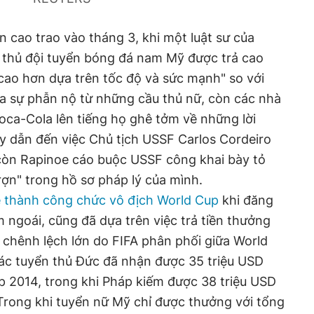
n cao trao vào tháng 3, khi một luật sư của
u thủ đội tuyển bóng đá nam Mỹ được trả cao
cao hơn dựa trên tốc độ và sức mạnh" so với
a sự phẫn nộ từ những cầu thủ nữ, còn các nhà
oca-Cola lên tiếng họ ghê tởm về những lời
y dẫn đến việc Chủ tịch USSF Carlos Cordeiro
 còn Rapinoe cáo buộc USSF công khai bày tỏ
trợn" trong hồ sơ pháp lý của mình.
 thành công chức vô địch World Cup
khi đăng
 ngoái, cũng đã dựa trên việc trả tiền thưởng
chênh lệch lớn do FIFA phân phối giữa World
ác tuyển thủ Đức đã nhận được 35 triệu USD
p 2014, trong khi Pháp kiếm được 38 triệu USD
Trong khi tuyển nữ Mỹ chỉ được thưởng với tổng