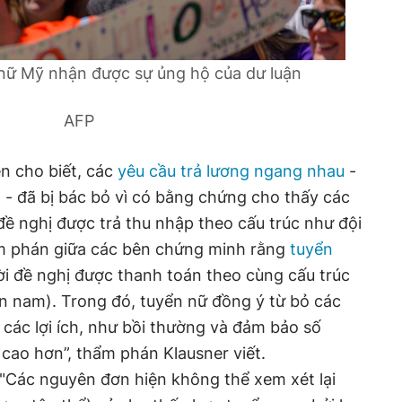
 nữ Mỹ nhận được sự ủng hộ của dư luận
AFP
ên cho biết, các
yêu cầu trả lương ngang nhau
-
 - đã bị bác bỏ vì có bằng chứng cho thấy các
 đề nghị được trả thu nhập theo cấu trúc như đội
m phán giữa các bên chứng minh rằng
tuyển
ời đề nghị được thanh toán theo cùng cấu trúc
yển nam). Trong đó, tuyển nữ đồng ý từ bỏ các
các lợi ích, như bồi thường và đảm bảo số
cao hơn”, thẩm phán Klausner viết.
 "Các nguyên đơn hiện không thể xem xét lại