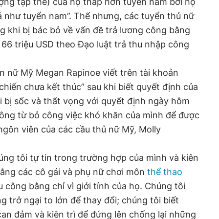
ợng tập thể) của họ thấp hơn tuyển nam bởi họ
rả như tuyển nam”. Thế nhưng, các tuyển thủ nữ
g khi bị bác bỏ về vấn đề trả lương công bằng
i 66 triệu USD theo Đạo luật trả thu nhập công
ển nữ Mỹ Megan Rapinoe viết trên tài khoản
chiến chưa kết thúc” sau khi biết quyết định của
ôi bị sốc và thất vọng với quyết định ngày hôm
hông từ bỏ công việc khó khăn của mình để được
ngôn viên của các cầu thủ nữ Mỹ, Molly
g tôi tự tin trong trường hợp của mình và kiên
rằng các cô gái và phụ nữ chơi môn
thể thao
u công bằng chỉ vì giới tính của họ. Chúng tôi
 trở ngại to lớn để thay đổi; chúng tôi biết
an đảm và kiên trì để đứng lên chống lại những