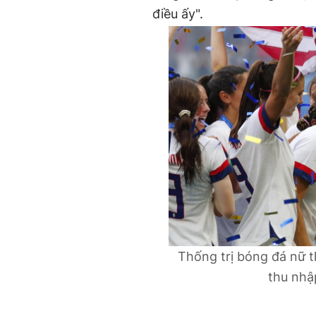
điều ấy".
Thống trị bóng đá nữ t
thu nhậ