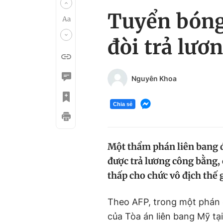
Tuyển bóng
đòi trả lươ
Nguyên Khoa
Chia sẻ
Một thẩm phán liên bang đ
được trả lương công bằng, 
thấp cho chức vô địch thế g
Theo AFP, trong một phán 
của Tòa án liên bang Mỹ tạ