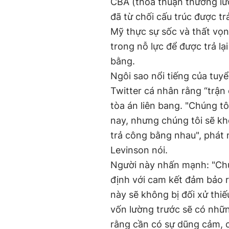
CBA (thỏa thuận thương lư
đã từ chối cấu trúc được t
Mỹ thực sự sốc và thất vọn
trong nỗ lực để được trả lạ
bằng.
Ngôi sao nổi tiếng của tuy
Twitter cá nhân rằng “trận 
tòa án liên bang. "Chúng t
nay, nhưng chúng tôi sẽ k
trả công bằng nhau", phát 
Levinson nói.
Người này nhấn mạnh: "Chún
định với cam kết đảm bảo 
này sẽ không bị đối xử thiế
vốn lường trước sẽ có những
rằng cần có sự dũng cảm, c