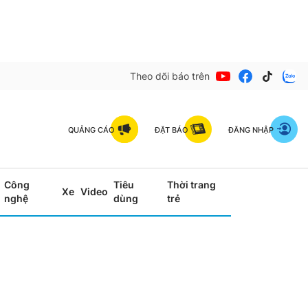
Theo dõi báo trên
QUẢNG CÁO
ĐẶT BÁO
ĐĂNG NHẬP
Công
Tiêu
Thời trang
Xe
Video
nghệ
dùng
trẻ