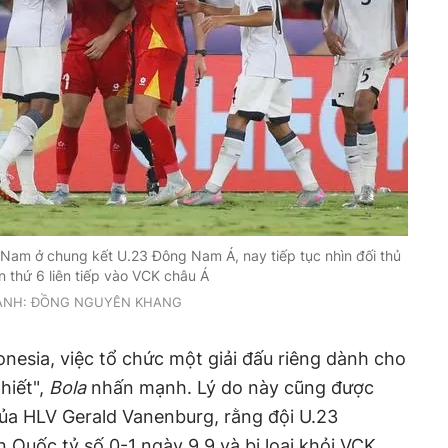
 Nam ở chung kết U.23 Đông Nam Á, nay tiếp tục nhìn đối thủ
n thứ 6 liên tiếp vào VCK châu Á
ẢNH: ĐỒNG NGUYÊN KHANG
donesia, việc tổ chức một giải đấu riêng dành cho
thiết",
Bola
nhấn mạnh. Lý do này cũng được
ủa HLV Gerald Vanenburg, rằng đội U.23
 Quốc tỷ số 0-1 ngày 9.9 và bị loại khỏi VCK