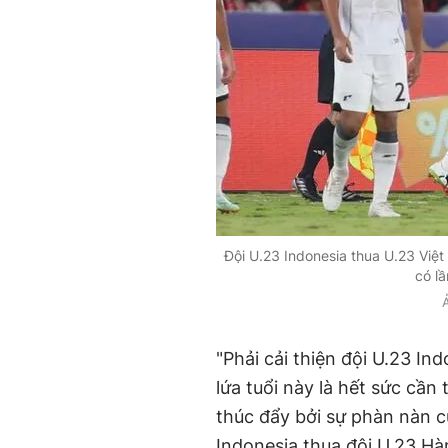
Đội U.23 Indonesia thua U.23 Việt
có lầ
"Phải cải thiện đội U.23 In
lứa tuổi này là hết sức cần 
thúc đẩy bởi sự phàn nàn c
Indonesia thua đội U.23 Hàn