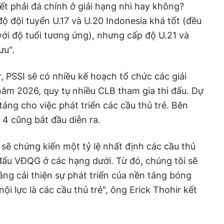
ết phải đá chính ở giải hạng nhì hay không?
ộ đội tuyển U.17 và U.20 Indonesia khá tốt (đều
ới độ tuổi tương ứng), nhưng cấp độ U.21 và
ưu".
, PSSI sẽ có nhiều kế hoạch tổ chức các giải
năm 2026, quy tụ nhiều CLB tham gia thi đấu. Dự
 tảng cho việc phát triển các cầu thủ trẻ. Bên
 4 cũng bắt đầu diễn ra.
 sẽ chứng kiến một tỷ lệ nhất định các cầu thủ
 đấu VĐQG ở các hạng dưới. Từ đó, chúng tôi sẽ
ắng cải thiện sự phát triển của nền tảng bóng
ội lực là các cầu thủ trẻ", ông Erick Thohir kết