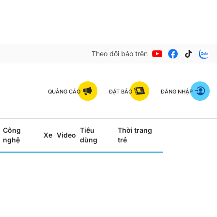
Theo dõi báo trên
QUẢNG CÁO
ĐẶT BÁO
ĐĂNG NHẬP
Công
Tiêu
Thời trang
Xe
Video
nghệ
dùng
trẻ