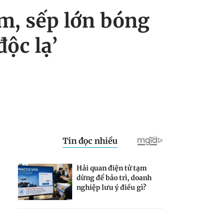
am, sếp lớn bóng
ộc lạ’