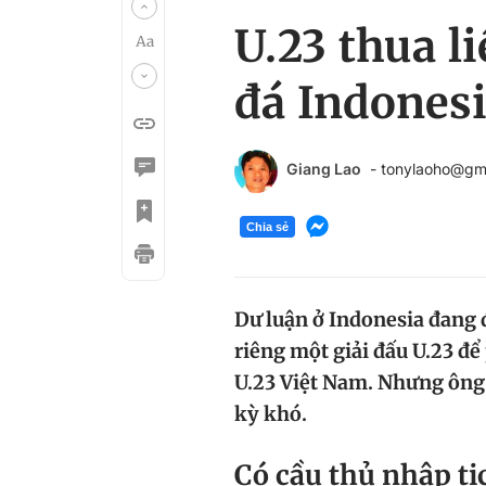
U.23 thua l
đá Indonesi
Giang Lao
- tonylaoho@gm
Chia sẻ
Dư luận ở Indonesia đang 
riêng một giải đấu U.23 để 
U.23 Việt Nam. Nhưng ông 
kỳ khó.
Có cầu thủ nhập tịc