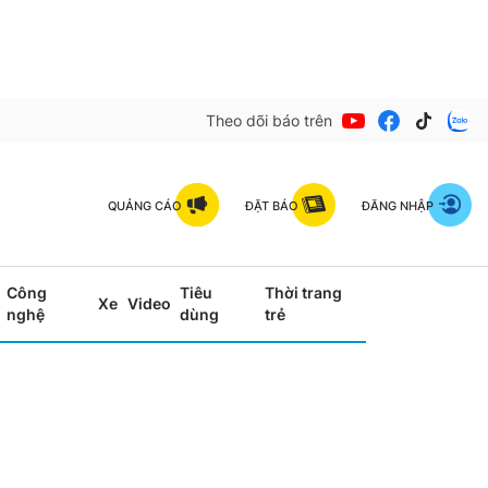
Theo dõi báo trên
QUẢNG CÁO
ĐẶT BÁO
ĐĂNG NHẬP
Công
Tiêu
Thời trang
Xe
Video
nghệ
dùng
trẻ