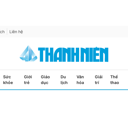
ích
Liên hệ
Sức
Giới
Giáo
Du
Văn
Giải
Thể
khỏe
trẻ
dục
lịch
hóa
trí
thao