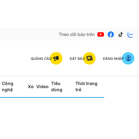
Theo dõi báo trên
QUẢNG CÁO
ĐẶT BÁO
ĐĂNG NHẬP
Công
Tiêu
Thời trang
Xe
Video
nghệ
dùng
trẻ