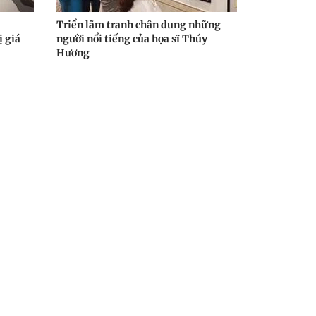
Triển lãm tranh chân dung những
ị giá
người nổi tiếng của họa sĩ Thúy
Hương