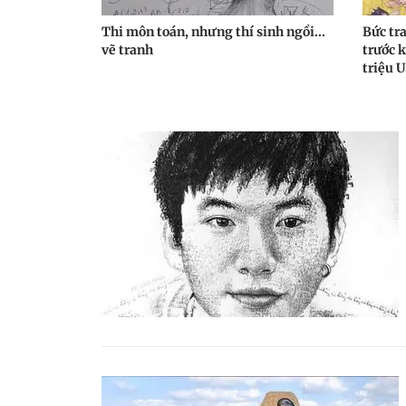
Thi môn toán, nhưng thí sinh ngồi...
Bức tr
vẽ tranh
trước k
triệu 