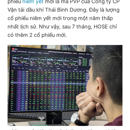
phiếu
niêm yết
mới là mã PVP của Công ty CP
Vận tải dầu khí Thái Bình Dương. Đây là lượng
cổ phiếu niêm yết mới trong một năm thấp
Đọc Thanh Niên trên điện thoại
nhất lịch sử. Như vậy, sau 7 tháng, HOSE chỉ
có thêm 2 cổ phiếu mới.
Theo dõi báo trên
Hotline
Liên hệ quảng cáo
0906 645 777
0908 780 404
Đặt báo
Quảng cáo
RSS
Tòa soạn
Chính sách bảo
Tổng biên tập: Nguyễn Ngọc Toàn
Phó tổng biên tập thường trực: Hải Thành
Phó tổng biên tập: Lâm Hiếu Dũng
Phó tổng biên tập: Trần Việt Hưng
Tổng thư ký tòa soạn: Đức Trung