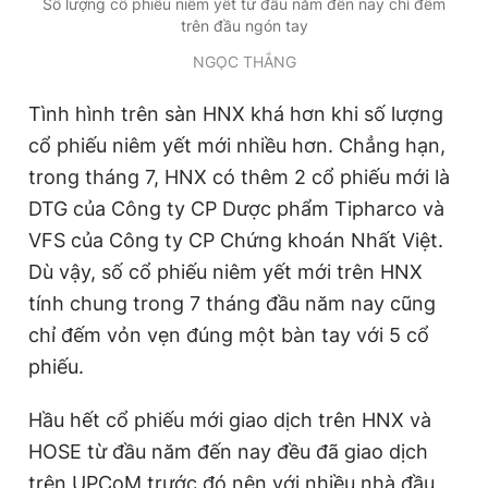
Số lượng cổ phiếu niêm yết từ đầu năm đến nay chỉ đếm
Giấy phép xuất bản số 110/GP - BTTTT cấp ngày 24.3.2020
trên đầu ngón tay
© 2003-2026 Bản quyền thuộc về Báo Thanh Niên. Cấm sao
chép dưới mọi hình thức nếu không có sự chấp thuận bằng văn
NGỌC THẮNG
bản. Phát triển bởi ePi Technologies, JSC.
Tình hình trên sàn HNX khá hơn khi số lượng
cổ phiếu niêm yết mới nhiều hơn. Chẳng hạn,
trong tháng 7, HNX có thêm 2 cổ phiếu mới là
DTG của Công ty CP Dược phẩm Tipharco và
VFS của Công ty CP Chứng khoán Nhất Việt.
Dù vậy, số cổ phiếu niêm yết mới trên HNX
tính chung trong 7 tháng đầu năm nay cũng
chỉ đếm vỏn vẹn đúng một bàn tay với 5 cổ
phiếu.
Hầu hết cổ phiếu mới giao dịch trên HNX và
HOSE từ đầu năm đến nay đều đã giao dịch
trên UPCoM trước đó nên với nhiều nhà đầu