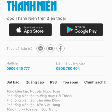
Đọc Thanh Niên trên điện thoại
Theo dõi báo trên
Hotline
Liên hệ quảng cáo
0906 645 777
0908 780 404
Đặt báo
Quảng cáo
RSS
Tòa soạn
Chính sách bảo
Tổng biên tập: Nguyễn Ngọc Toàn
Phó tổng biên tập thường trực: Hải Thành
Phó tổng biên tập: Lâm Hiếu Dũng
Phó tổng biên tập: Trần Việt Hưng
Tổng thư ký tòa soạn: Đức Trung