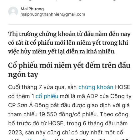
Chuyên mục khác
Mai Phương
Tin đã xem
maiphuongthanhnien@gmail.com
Chào ngày mới
Tin 24h
Đăng xuất
Thị trường chứng khoán từ đầu năm đến nay
Tin thị trường
Tin 360
có rất ít cổ phiếu mới lên niêm yết trong khi
việc hủy niêm yết lại diễn ra khá nhiều.
Video
Magazine
Cổ phiếu mới niêm yết đếm trên đầu
ngón tay
Sản phẩm khác
Cuối tháng 7 vừa qua, sàn
chứng khoán
HOSE
Tiện ích
Bạn cần biết
có thêm 1
cổ phiếu
mới là mã ADP của Công ty
CP Sơn Á Đông bắt đầu được giao dịch với giá
tham chiếu 19.550 đồng/cổ phiếu. Theo công
Thông tin tòa soạn
Liên hệ quảng cáo
bố trước đó từ HOSE, trong 6 tháng đầu năm
2023, sàn này cũng chỉ có duy nhất một cổ