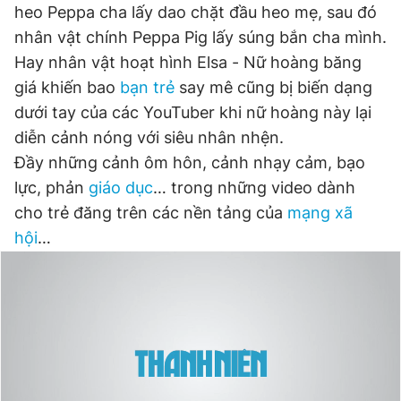
heo Peppa cha lấy dao chặt đầu heo mẹ, sau đó
nhân vật chính Peppa Pig lấy súng bắn cha mình.
Hay nhân vật hoạt hình Elsa - Nữ hoàng băng
Đọc Thanh Niên trên điện thoại
giá khiến bao
bạn trẻ
say mê cũng bị biến dạng
dưới tay của các YouTuber khi nữ hoàng này lại
diễn cảnh nóng với siêu nhân nhện.
Đầy những cảnh ôm hôn, cảnh nhạy cảm, bạo
Theo dõi báo trên
lực, phản
giáo dục
… trong những video dành
cho trẻ đăng trên các nền tảng của
mạng xã
Hotline
Liên hệ quảng cáo
hội
…
0906 645 777
0908 780 404
Đặt báo
Quảng cáo
RSS
Tòa soạn
Chính sách bảo
Tổng biên tập: Nguyễn Ngọc Toàn
Phó tổng biên tập thường trực: Hải Thành
Phó tổng biên tập: Lâm Hiếu Dũng
Phó tổng biên tập: Trần Việt Hưng
Tổng thư ký tòa soạn: Đức Trung