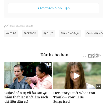
Xem thêm bình luận
Khám phá thêm chủ đề
YOUTUBE
FACEBOOK
BẠO LỰC
PHẢN GIÁO DỤC
CẢNH NHẠY CẢM