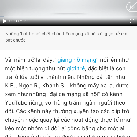
Giấy phép xuất bản số 110/GP - BTTTT cấp ngày 24.3.2020
© 2003-2026 Bản quyền thuộc về Báo Thanh Niên. Cấm sao
chép dưới mọi hình thức nếu không có sự chấp thuận bằng văn
Current
0:00
/
Duration
5:19
bản. Phát triển bởi ePi Technologies, JSC.
Time
Những ‘hot trend’ chết chóc trên mạng xã hội xúi giục trẻ em
bắt chước
Vài năm trở lại đây, “
giang hồ mạng
” nổi lên như
một hiện tượng thu hút
giới trẻ
, đặc biệt là con
trai ở lứa tuổi vị thành niên. Những cái tên như
K.B., Ngọc R., Khánh S… không mấy xa lạ, được
xem như những “đại ca mạng xã hội” có kênh
YouTube riêng, với hàng trăm ngàn người theo
dõi. Các kênh này thường xuyên tạo các clip trò
chuyện hoặc quay lại các hoạt động thực tế như
kéo một nhóm đi đòi lại công bằng cho một ai
đó... Hình ảnh của họ được xây dựng như những