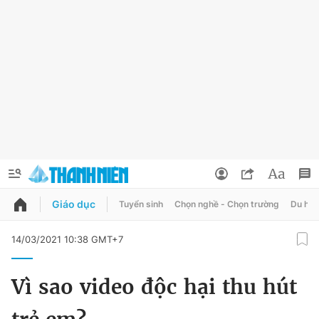
Giáo dục
Tuyển sinh
Chọn nghề - Chọn trường
Du học
QUẢNG CÁO
ĐẶT BÁO
14/03/2021 10:38 GMT+7
Thông tin tài khoản
Vì sao video độc hại thu hút
Đổi mật khẩu
Chuyên mục
Tin đã lưu