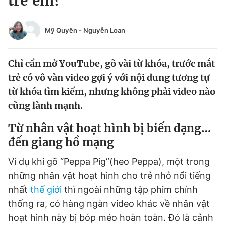
trẻ em?
Chuyên mục khác
Tin đã xem
Mỹ Quyên
-
Nguyễn Loan
Chào ngày mới
Tin 24h
Đăng xuất
Chỉ cần mở YouTube, gõ vài từ khóa, trước mắt
Tin thị trường
Tin 360
trẻ có vô vàn video gợi ý với nội dung tương tự
từ khóa tìm kiếm, nhưng không phải video nào
Video
Magazine
cũng lành mạnh.
Từ nhân vật hoạt hình bị biến dạng…
Sản phẩm khác
đến giang hồ mạng
Tiện ích
Bạn cần biết
Ví dụ khi gõ “Peppa Pig”(heo Peppa), một trong
những nhân vật hoạt hình cho trẻ nhỏ nổi tiếng
Thông tin tòa soạn
Liên hệ quảng cáo
nhất
thế giới
thì ngoài những tập phim chính
thống ra, có hàng ngàn video khác về nhân vật
hoạt hình này bị bóp méo hoàn toàn. Đó là cảnh