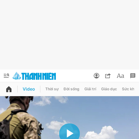
Video
Thời sự
Đời sống
Giải trí
Giáo dục
Sức khỏe
QUẢNG CÁO
ĐẶT BÁO
Thông tin tài khoản
Đổi mật khẩu
Chuyên mục
Tin đã lưu