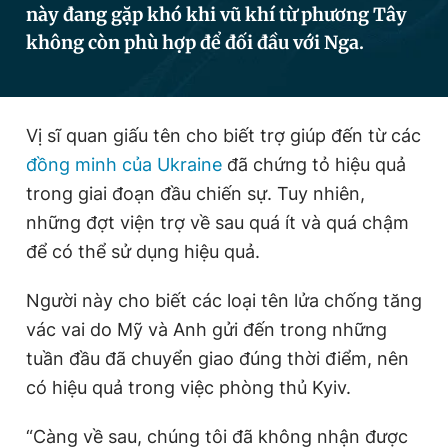
này đang gặp khó khi vũ khí từ phương Tây
không còn phù hợp để đối đầu với Nga.
Đọc Thanh Niên trên điện thoại
Vị sĩ quan giấu tên cho biết trợ giúp đến từ các
đồng minh của Ukraine
đã chứng tỏ hiệu quả
Theo dõi báo trên
trong giai đoạn đầu chiến sự. Tuy nhiên,
những đợt viện trợ về sau quá ít và quá chậm
để có thể sử dụng hiệu quả.
Hotline
Liên hệ quảng cáo
0906 645 777
0908 780 404
Người này cho biết các loại tên lửa chống tăng
Đặt báo
Quảng cáo
RSS
Tòa soạn
Chính sách bảo
vác vai do Mỹ và Anh gửi đến trong những
tuần đầu đã chuyển giao đúng thời điểm, nên
Tổng biên tập: Nguyễn Ngọc Toàn
Phó tổng biên tập thường trực: Hải Thành
có hiệu quả trong việc phòng thủ Kyiv.
Phó tổng biên tập: Lâm Hiếu Dũng
Phó tổng biên tập: Trần Việt Hưng
Tổng thư ký tòa soạn: Đức Trung
“Càng về sau, chúng tôi đã không nhận được