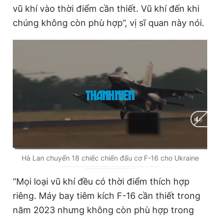
vũ khí vào thời điểm cần thiết. Vũ khí đến khi
Giấy phép xuất bản số 110/GP - BTTTT cấp ngày 24.3.2020
© 2003-2026 Bản quyền thuộc về Báo Thanh Niên. Cấm sao
chúng không còn phù hợp”, vị sĩ quan này nói.
chép dưới mọi hình thức nếu không có sự chấp thuận bằng văn
bản. Phát triển bởi ePi Technologies, JSC.
C
0:01
/
D
1:36
Hà Lan chuyển 18 chiếc chiến đấu cơ F-16 cho Ukraine
u
u
“Mọi loại vũ khí đều có thời điểm thích hợp
r
r
riêng. Máy bay tiêm kích F-16 cần thiết trong
r
a
năm 2023 nhưng không còn phù hợp trong
e
t