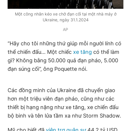
Một công nhân kéo xe chở đạn cối tại một nhà máy ở
Ukraine, ngày 31.1.2024
AP
“Hãy cho tôi những thứ giúp mỗi người lính có
thể chiến đấu… Một chiếc
xe tăng
có thể làm
gì? Không bằng 50.000 quả đạn pháo, 5.000
đạn súng cối”, ông Poquette nói.
Các đồng minh của Ukraine đã chuyển giao
hơn một triệu viên đạn pháo, cũng như các
thiết bị hạng nặng như xe tăng, xe chiến đấu
bộ binh và tên lửa tầm xa như Storm Shadow.
Mỹ cho biết đã
viện trợ quân sự
44,2 tỷ USD