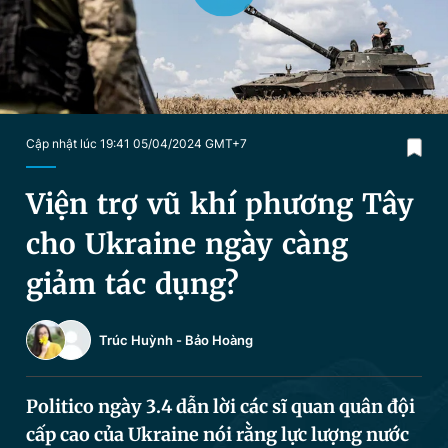
Chuyên mục khác
Tin đã xem
Chào ngày mới
Tin 24h
Đăng xuất
Tin thị trường
Tin 360
Cập nhật lúc 19:41 05/04/2024 GMT+7
Video
Magazine
Viện trợ vũ khí phương Tây
cho Ukraine ngày càng
Sản phẩm khác
giảm tác dụng?
Tiện ích
Bạn cần biết
Trúc Huỳnh
-
Bảo Hoàng
Thông tin tòa soạn
Liên hệ quảng cáo
Politico ngày 3.4 dẫn lời các sĩ quan quân đội
cấp cao của Ukraine nói rằng lực lượng nước