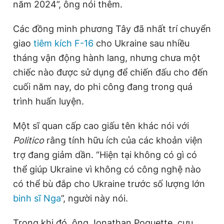
năm 2024”, ông nói thêm.
n
i
t
o
Các đồng minh phương Tây đã nhất trí chuyển
T
n
giao
tiêm kích F-16
cho Ukraine sau nhiều
i
tháng vận động hành lang, nhưng chưa một
chiếc nào được sử dụng để chiến đấu cho đến
m
cuối năm nay, do phi công đang trong quá
e
trình huấn luyện.
Một sĩ quan cấp cao giấu tên khác nói với
Politico
rằng tính hữu ích của các khoản viện
trợ đang giảm dần. “Hiện tại không có gì có
thể giúp Ukraine vì không có công nghệ nào
có thể bù đắp cho Ukraine trước số lượng lớn
binh sĩ Nga
”, người này nói.
Trong khi đó, ông Jonathan Poquette, cựu