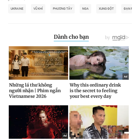
UKRAINE
VŨ KHÍ
PHƯƠNG TÂY
NGA
XUNG ĐỘT
ĐẠN PHÁO