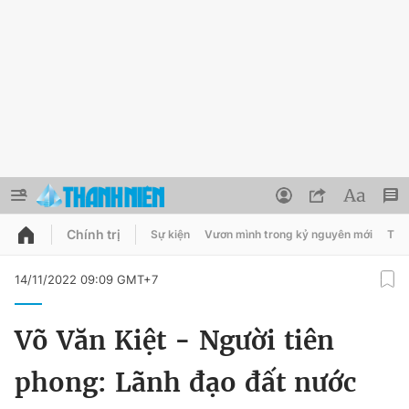
Chính trị
Sự kiện
Vươn mình trong kỷ nguyên mới
Thời
QUẢNG CÁO
ĐẶT BÁO
14/11/2022 09:09 GMT+7
Thông tin tài khoản
Võ Văn Kiệt - Người tiên
Đổi mật khẩu
Chuyên mục
phong: Lãnh đạo đất nước
Tin đã lưu
Chuyên mục khác