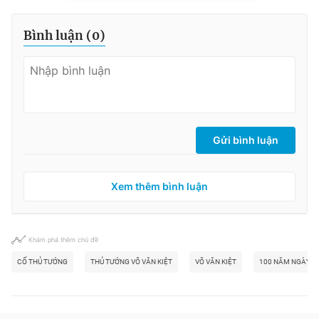
Bình luận (
0
)
Gửi bình luận
Xem thêm bình luận
Khám phá thêm chủ đề
CỐ THỦ TƯỚNG
THỦ TƯỚNG VÕ VĂN KIỆT
VÕ VĂN KIỆT
100 NĂM NGÀY SI