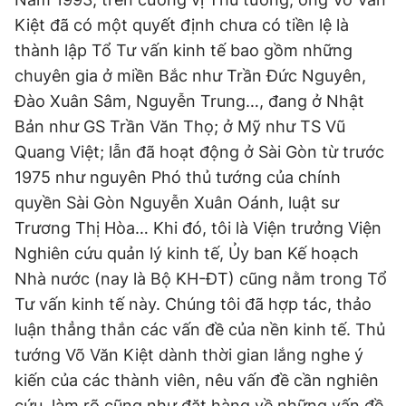
Kiệt đã có một quyết định chưa có tiền lệ là
thành lập Tổ Tư vấn kinh tế bao gồm những
chuyên gia ở miền Bắc như Trần Đức Nguyên,
Đào Xuân Sâm, Nguyễn Trung…, đang ở Nhật
Bản như GS Trần Văn Thọ; ở Mỹ như TS Vũ
Quang Việt; lẫn đã hoạt động ở Sài Gòn từ trước
1975 như nguyên Phó thủ tướng của chính
quyền Sài Gòn Nguyễn Xuân Oánh, luật sư
Trương Thị Hòa… Khi đó, tôi là Viện trưởng Viện
Nghiên cứu quản lý kinh tế, Ủy ban Kế hoạch
Nhà nước (nay là Bộ KH-ĐT) cũng nằm trong Tổ
Tư vấn kinh tế này. Chúng tôi đã hợp tác, thảo
luận thẳng thắn các vấn đề của nền kinh tế. Thủ
tướng Võ Văn Kiệt dành thời gian lắng nghe ý
kiến của các thành viên, nêu vấn đề cần nghiên
cứu, làm rõ cũng như đặt hàng về những vấn đề