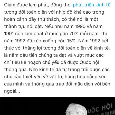
© 2003-2026 Bản quyền thuộc về Báo Thanh Niên. Cấm sao
Giảm được lạm phát, đồng thời
phát triển kinh tế
chép dưới mọi hình thức nếu không có sự chấp thuận bằng văn
bản. Phát triển bởi ePi Technologies, JSC.
tương đối toàn diện với nhịp độ khá cao trong
hoàn cảnh đầy thử thách, có thể nói là một
thành tựu nổi bật. Nếu như năm 1990 và năm
1991 còn lạm phát ở mức gần 70% mỗi năm, thì
năm 1992 đã kéo xuống còn 15%. Năm 1992 kết
thúc với thắng lợi tương đối toàn diện về kinh tế,
là năm đầu tiên chúng ta đạt và vượt mức các
chỉ tiêu kế hoạch chủ yếu đã được Quốc hội
thông qua. Nền kinh tế đã tự trang trải được các
nhu cầu thiết yếu về vật tư, hàng hóa bằng sức
của mình và thông qua trao đổi mậu dịch với bên
ngoài...