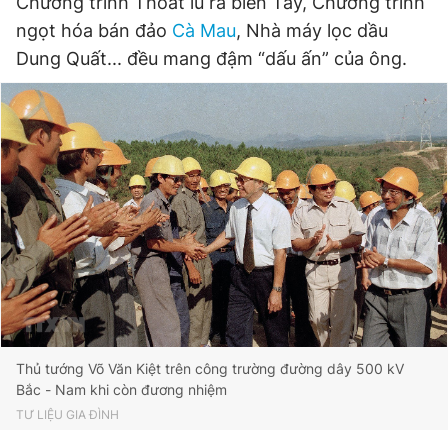
Chương trình Thoát lũ ra biển Tây, Chương trình
ngọt hóa bán đảo
Cà Mau
, Nhà máy lọc dầu
Dung Quất... đều mang đậm “dấu ấn” của ông.
Thủ tướng Võ Văn Kiệt trên công trường đường dây 500 kV
Bắc - Nam khi còn đương nhiệm
TƯ LIỆU GIA ĐÌNH