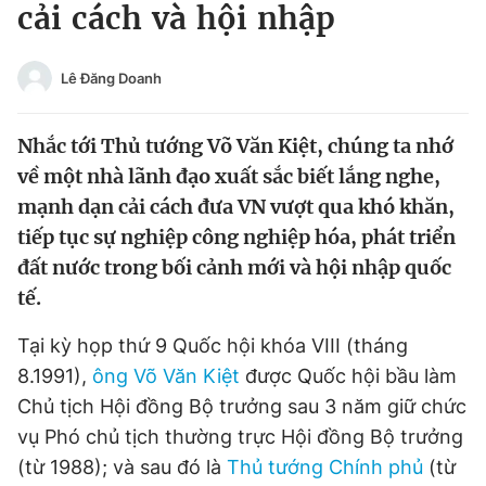
cải cách và hội nhập
Tin đã xem
Chào ngày mới
Tin 24h
Đăng xuất
Lê Đăng Doanh
Tin thị trường
Tin 360
Nhắc tới Thủ tướng Võ Văn Kiệt, chúng ta nhớ
Video
Magazine
về một nhà lãnh đạo xuất sắc biết lắng nghe,
mạnh dạn cải cách đưa VN vượt qua khó khăn,
tiếp tục sự nghiệp công nghiệp hóa, phát triển
Sản phẩm khác
đất nước trong bối cảnh mới và hội nhập quốc
tế.
Tiện ích
Bạn cần biết
Tại kỳ họp thứ 9 Quốc hội khóa VIII (tháng
Thông tin tòa soạn
Liên hệ quảng cáo
8.1991),
ông Võ Văn Kiệt
được Quốc hội bầu làm
Chủ tịch Hội đồng Bộ trưởng sau 3 năm giữ chức
vụ Phó chủ tịch thường trực Hội đồng Bộ trưởng
(từ 1988); và sau đó là
Thủ tướng Chính phủ
(từ