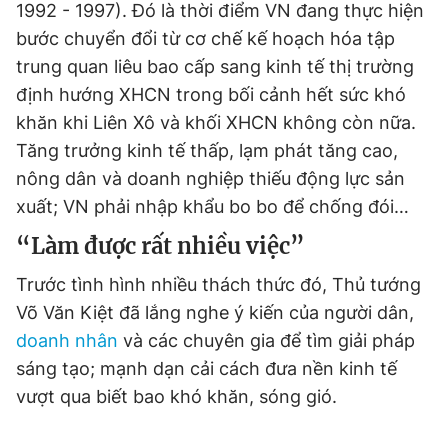
1992 - 1997). Đó là thời điểm VN đang thực hiện
bước chuyển đổi từ cơ chế kế hoạch hóa tập
Đọc Thanh Niên trên điện thoại
trung quan liêu bao cấp sang kinh tế thị trường
định hướng XHCN trong bối cảnh hết sức khó
khăn khi Liên Xô và khối XHCN không còn nữa.
Tăng trưởng kinh tế thấp, lạm phát tăng cao,
Theo dõi báo trên
nông dân và doanh nghiệp thiếu động lực sản
xuất; VN phải nhập khẩu bo bo để chống đói…
Hotline
Liên hệ quảng cáo
0906 645 777
0908 780 404
“Làm được rất nhiều việc”
Trước tình hình nhiều thách thức đó, Thủ tướng
Đặt báo
Quảng cáo
RSS
Tòa soạn
Chính sách bảo
Võ Văn Kiệt đã lắng nghe ý kiến của người dân,
Tổng biên tập: Nguyễn Ngọc Toàn
doanh nhân
và các chuyên gia để tìm giải pháp
Phó tổng biên tập thường trực: Hải Thành
sáng tạo; mạnh dạn cải cách đưa nền kinh tế
Phó tổng biên tập: Lâm Hiếu Dũng
Phó tổng biên tập: Trần Việt Hưng
vượt qua biết bao khó khăn, sóng gió.
Tổng thư ký tòa soạn: Đức Trung
Giấy phép xuất bản số 110/GP - BTTTT cấp ngày 24.3.2020