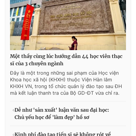
Một thầy cùng lúc hướng dẫn 44 học viên thạc
sĩ của 3 chuyên ngành
Đây là một trong những sai phạm của Học viện
Khoa học xã hội (KHXH) thuộc Viện Hàn lâm
KHXH VN, trong tổ chức quản lý đào tạo sau ĐH
mà kết luận thanh tra của Bộ GD-ĐT vừa chỉ ra.
Dễ như 'sản xuất' luận văn sau đại học:
Chủ yếu học để 'làm đẹp' hồ sơ
Kinh phí đào tạo tiến sĩ sẽ không rót về