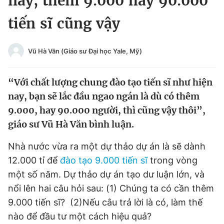
nay, thêm 9.000 hay 90.000
Chuyên mục khác
tiến sĩ cũng vậy
Tin đã xem
Chào ngày mới
Tin 24h
Đăng xuất
Vũ Hà Văn (Giáo sư Đại học Yale, Mỹ)
Tin thị trường
Tin 360
“Với chất lượng chung đào tạo tiến sĩ như hiện
Video
Magazine
nay, bạn sẽ lắc đầu ngao ngán là dù có thêm
9.000, hay 90.000 người, thì cũng vậy thôi”,
giáo sư Vũ Hà Văn bình luận.
Sản phẩm khác
Nhà nước vừa ra một dự thảo dự án là sẽ dành
Tiện ích
Bạn cần biết
12.000 tỉ để
đào tạo 9.000 tiến sĩ
trong vòng
một số năm. Dự thảo dự án tạo dư luận lớn, và
Thông tin tòa soạn
Liên hệ quảng cáo
nổi lên hai câu hỏi sau: (1) Chúng ta có cần thêm
9.000 tiến sĩ? (2)Nếu câu trả lời là có, làm thế
nào để đầu tư một cách hiệu quả?