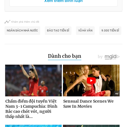
Xem thêm bình luận
Khám phá thêm chủ đề
NGÂN SÁCH NHÀ NƯỚC
ĐÀO TẠO TIẾN SĨ
VŨ HÀ VĂN
9.000 TIẾN SĨ