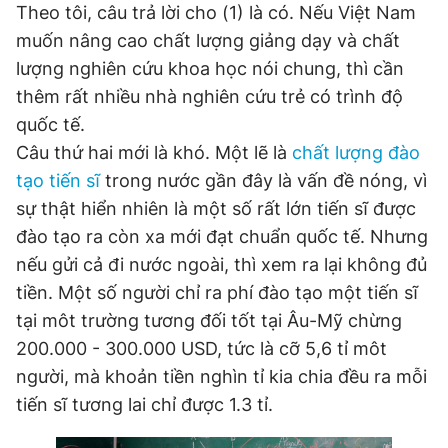
Theo tôi, câu trả lời cho (1) là có. Nếu Việt Nam
muốn nâng cao chất lượng giảng dạy và chất
lượng nghiên cứu khoa học nói chung, thì cần
Đọc Thanh Niên trên điện thoại
thêm rất nhiều nhà nghiên cứu trẻ có trình độ
quốc tế.
Câu thứ hai mới là khó. Một lẽ là
chất lượng đào
tạo tiến sĩ
trong nước gần đây là vấn đề nóng, vì
Theo dõi báo trên
sự thật hiển nhiên là một số rất lớn tiến sĩ được
đào tạo ra còn xa mới đạt chuẩn quốc tế. Nhưng
Hotline
Liên hệ quảng cáo
nếu gửi cả đi nước ngoài, thì xem ra lại không đủ
0906 645 777
0908 780 404
tiền. Một số người chỉ ra phí đào tạo một tiến sĩ
tại môt trường tương đối tốt tại Âu-Mỹ chừng
Đặt báo
Quảng cáo
RSS
Tòa soạn
Chính sách bảo
200.000 - 300.000 USD, tức là cỡ 5,6 tỉ môt
Tổng biên tập: Nguyễn Ngọc Toàn
người, mà khoản tiền nghìn tỉ kia chia đều ra mỗi
Phó tổng biên tập thường trực: Hải Thành
Phó tổng biên tập: Lâm Hiếu Dũng
tiến sĩ tương lai chỉ được 1.3 tỉ.
Phó tổng biên tập: Trần Việt Hưng
Tổng thư ký tòa soạn: Đức Trung