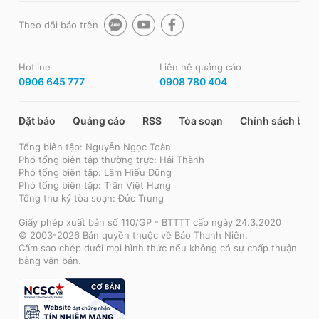
Theo dõi báo trên
Hotline
Liên hệ quảng cáo
0906 645 777
0908 780 404
Đặt báo
Quảng cáo
RSS
Tòa soạn
Chính sách bảo
Tổng biên tập: Nguyễn Ngọc Toàn
Phó tổng biên tập thường trực: Hải Thành
Phó tổng biên tập: Lâm Hiếu Dũng
Phó tổng biên tập: Trần Việt Hưng
Tổng thư ký tòa soạn: Đức Trung
Giấy phép xuất bản số 110/GP - BTTTT cấp ngày 24.3.2020
© 2003-2026 Bản quyền thuộc về Báo Thanh Niên.
Cấm sao chép dưới mọi hình thức nếu không có sự chấp thuận
bằng văn bản.