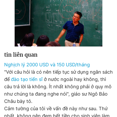
Giấy phép xuất bản số 110/GP - BTTTT cấp ngày 24.3.2020
© 2003-2026 Bản quyền thuộc về Báo Thanh Niên. Cấm sao
chép dưới mọi hình thức nếu không có sự chấp thuận bằng văn
bản. Phát triển bởi ePi Technologies, JSC.
tin liên quan
Nghịch lý 2000 USD và 150 USD/tháng
"Với câu hỏi là có nên tiếp tục sử dụng ngân sách
để
đào tạo tiến sĩ
ở nước ngoài hay không, thì
câu trả lời là không. Ít nhất không phải ở quy mô
như chúng ta đang nghe nói", giáo sư Ngô Bảo
Châu bày tỏ.
Cảm tường của tôi về vấn đề này như sau. Thứ
nhất, không nên đem hết tiền cho sinh viên làm