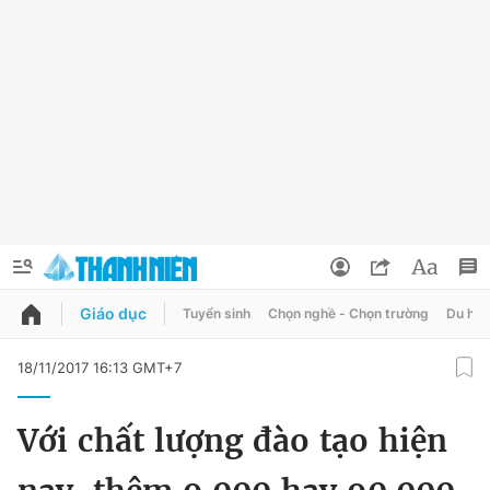
Giáo dục
Tuyển sinh
Chọn nghề - Chọn trường
Du học
QUẢNG CÁO
ĐẶT BÁO
18/11/2017 16:13 GMT+7
Thông tin tài khoản
Với chất lượng đào tạo hiện
Đổi mật khẩu
Chuyên mục
Tin đã lưu