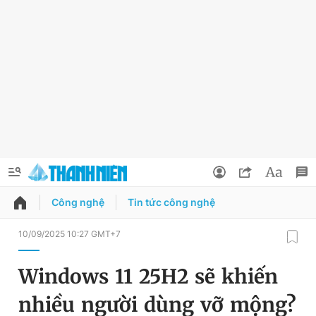
Công nghệ
Tin tức công nghệ
QUẢNG CÁO
ĐẶT BÁO
10/09/2025 10:27 GMT+7
Thông tin tài khoản
Windows 11 25H2 sẽ khiến
Đổi mật khẩu
Chuyên mục
nhiều người dùng vỡ mộng?
Tin đã lưu