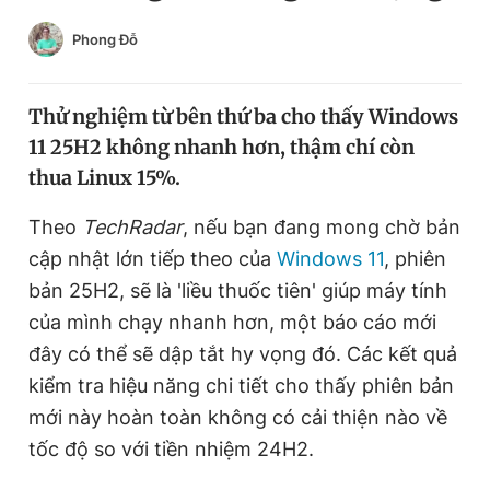
Chuyên mục khác
Phong Đỗ
Tin đã xem
Chào ngày mới
Tin 24h
Đăng xuất
Thử nghiệm từ bên thứ ba cho thấy Windows
Tin thị trường
Tin 360
11 25H2 không nhanh hơn, thậm chí còn
thua Linux 15%.
Video
Magazine
Theo
TechRadar
, nếu bạn đang mong chờ bản
cập nhật lớn tiếp theo của
Windows 11
, phiên
bản 25H2, sẽ là 'liều thuốc tiên' giúp máy tính
Sản phẩm khác
của mình chạy nhanh hơn, một báo cáo mới
Tiện ích
Bạn cần biết
đây có thể sẽ dập tắt hy vọng đó. Các kết quả
kiểm tra hiệu năng chi tiết cho thấy phiên bản
Thông tin tòa soạn
Liên hệ quảng cáo
mới này hoàn toàn không có cải thiện nào về
tốc độ so với tiền nhiệm 24H2.