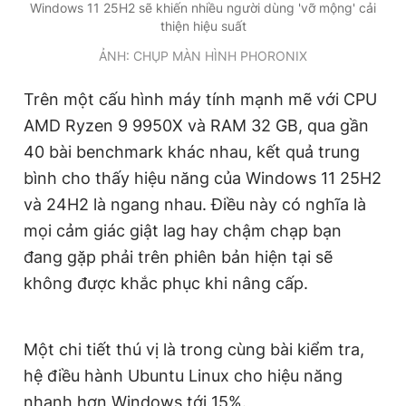
Windows 11 25H2 sẽ khiến nhiều người dùng 'vỡ mộng' cải
Giấy phép xuất bản số 110/GP - BTTTT cấp ngày 24.3.2020
thiện hiệu suất
© 2003-2026 Bản quyền thuộc về Báo Thanh Niên. Cấm sao
chép dưới mọi hình thức nếu không có sự chấp thuận bằng văn
ẢNH: CHỤP MÀN HÌNH PHORONIX
bản. Phát triển bởi ePi Technologies, JSC.
Trên một cấu hình máy tính mạnh mẽ với CPU
AMD Ryzen 9 9950X và RAM 32 GB, qua gần
40 bài benchmark khác nhau, kết quả trung
bình cho thấy hiệu năng của Windows 11 25H2
và 24H2 là ngang nhau. Điều này có nghĩa là
mọi cảm giác giật lag hay chậm chạp bạn
đang gặp phải trên phiên bản hiện tại sẽ
không được khắc phục khi nâng cấp.
Một chi tiết thú vị là trong cùng bài kiểm tra,
hệ điều hành Ubuntu Linux cho hiệu năng
nhanh hơn Windows tới 15%.