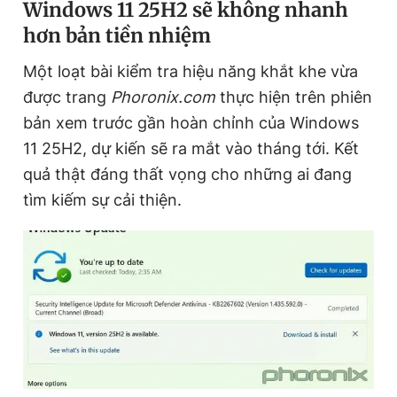
Windows 11 25H2 sẽ không nhanh
hơn bản tiền nhiệm
Đọc Thanh Niên trên điện thoại
Một loạt bài kiểm tra hiệu năng khắt khe vừa
được trang
Phoronix.com
thực hiện trên phiên
bản xem trước gần hoàn chỉnh của Windows
11 25H2, dự kiến sẽ ra mắt vào tháng tới. Kết
Theo dõi báo trên
quả thật đáng thất vọng cho những ai đang
tìm kiếm sự cải thiện.
Hotline
Liên hệ quảng cáo
0906 645 777
0908 780 404
Đặt báo
Quảng cáo
RSS
Tòa soạn
Chính sách bảo
Tổng biên tập: Nguyễn Ngọc Toàn
Phó tổng biên tập thường trực: Hải Thành
Phó tổng biên tập: Lâm Hiếu Dũng
Phó tổng biên tập: Trần Việt Hưng
Tổng thư ký tòa soạn: Đức Trung