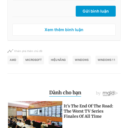
Gửi bình luận
Xem thêm bình luận
Khám phá thêm chủ đề
AMD
MICROSOFT
HIỆU NĂNG
WINDOWS
WINDOWS 11
PH