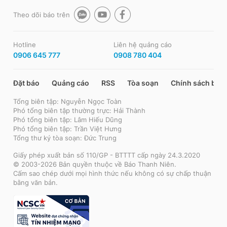
Theo dõi báo trên
Hotline
Liên hệ quảng cáo
0906 645 777
0908 780 404
Đặt báo
Quảng cáo
RSS
Tòa soạn
Chính sách bảo
Tổng biên tập: Nguyễn Ngọc Toàn
Phó tổng biên tập thường trực: Hải Thành
Phó tổng biên tập: Lâm Hiếu Dũng
Phó tổng biên tập: Trần Việt Hưng
Tổng thư ký tòa soạn: Đức Trung
Giấy phép xuất bản số 110/GP - BTTTT cấp ngày 24.3.2020
© 2003-2026 Bản quyền thuộc về Báo Thanh Niên.
Cấm sao chép dưới mọi hình thức nếu không có sự chấp thuận
bằng văn bản.