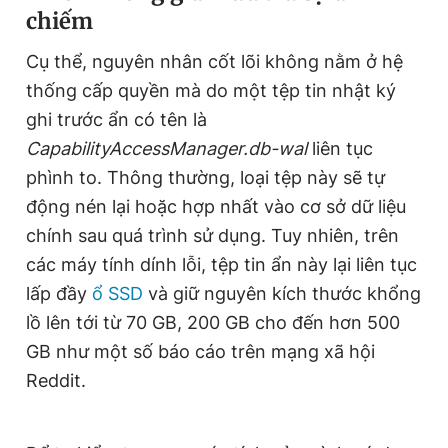
chiếm
Giấy phép xuất bản số 110/GP - BTTTT cấp ngày 24.3.2020
© 2003-2026 Bản quyền thuộc về Báo Thanh Niên. Cấm sao
chép dưới mọi hình thức nếu không có sự chấp thuận bằng văn
Cụ thể, nguyên nhân cốt lõi không nằm ở hệ
bản. Phát triển bởi ePi Technologies, JSC.
thống cấp quyền mà do một tệp tin nhật ký
ghi trước ẩn có tên là
CapabilityAccessManager.db-wal
liên tục
phình to. Thông thường, loại tệp này sẽ tự
động nén lại hoặc hợp nhất vào cơ sở dữ liệu
chính sau quá trình sử dụng. Tuy nhiên, trên
các máy tính dính lỗi, tệp tin ẩn này lại liên tục
lấp đầy
ổ SSD
và giữ nguyên kích thước khổng
lồ lên tới từ 70 GB, 200 GB cho đến hơn 500
GB như một số báo cáo trên mạng xã hội
Reddit.