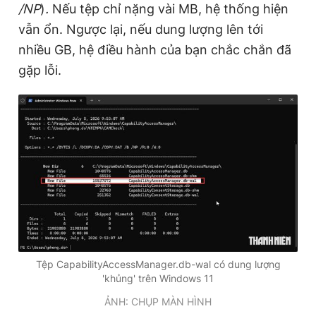
/NP
)
.
Nếu tệp chỉ nặng vài MB, hệ thống hiện
vẫn ổn. Ngược lại, nếu dung lượng lên tới
nhiều GB, hệ điều hành của bạn chắc chắn đã
gặp lỗi.
Tệp CapabilityAccessManager.db-wal có dung lượng
'khủng' trên Windows 11
ẢNH: CHỤP MÀN HÌNH