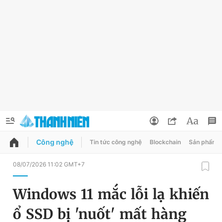
Công nghệ
Tin tức công nghệ
Blockchain
Sản phẩm
QUẢNG CÁO
ĐẶT BÁO
08/07/2026 11:02 GMT+7
Thông tin tài khoản
Windows 11 mắc lỗi lạ khiến
Đổi mật khẩu
Chuyên mục
ổ SSD bị 'nuốt' mất hàng
Tin đã lưu