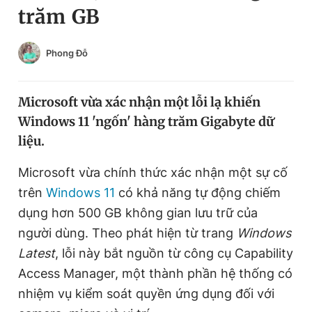
trăm GB
Chuyên mục khác
Tin đã xem
Chào ngày mới
Tin 24h
Phong Đỗ
Đăng xuất
Tin thị trường
Tin 360
Microsoft vừa xác nhận một lỗi lạ khiến
Windows 11 'ngốn' hàng trăm Gigabyte dữ
Video
Magazine
liệu.
Microsoft vừa chính thức xác nhận một sự cố
Sản phẩm khác
trên
Windows 11
có khả năng tự động chiếm
Tiện ích
dụng hơn 500 GB không gian lưu trữ của
Bạn cần biết
người dùng. Theo phát hiện từ trang
Windows
Latest
, lỗi này bắt nguồn từ công cụ Capability
Thông tin tòa soạn
Liên hệ quảng cáo
Access Manager, một thành phần hệ thống có
nhiệm vụ kiểm soát quyền ứng dụng đối với