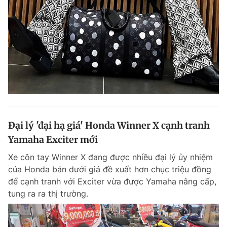
Đọc Thanh Niên trên điện thoại
Theo dõi báo trên
Đại lý 'đại hạ giá' Honda Winner X cạnh tranh
Hotline
Liên hệ quảng cáo
0906 645 777
0908 780 404
Yamaha Exciter mới
Xe côn tay Winner X đang được nhiều đại lý ủy nhiệm
Đặt báo
Quảng cáo
RSS
Tòa soạn
Chính sách bảo m
của Honda bán dưới giá đề xuất hơn chục triệu đồng
để cạnh tranh với Exciter vừa được Yamaha nâng cấp,
Tổng biên tập: Nguyễn Ngọc Toàn
Phó tổng biên tập thường trực: Hải Thành
tung ra ra thị trường.
Phó tổng biên tập: Lâm Hiếu Dũng
Phó tổng biên tập: Trần Việt Hưng
Tổng thư ký tòa soạn: Đức Trung