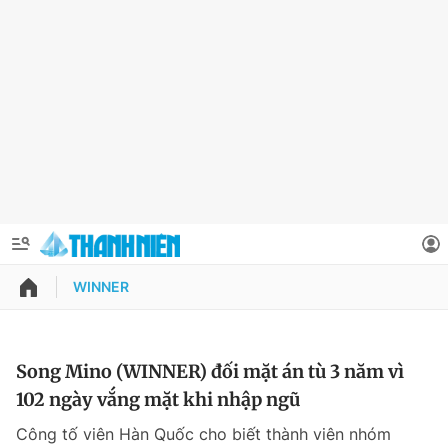
WINNER
QUẢNG CÁO
ĐẶT BÁO
Thông tin tài khoản
Song Mino (WINNER) đối mặt án tù 3 năm vì
102 ngày vắng mặt khi nhập ngũ
Đổi mật khẩu
Chuyên mục
Công tố viên Hàn Quốc cho biết thành viên nhóm
Tin đã lưu