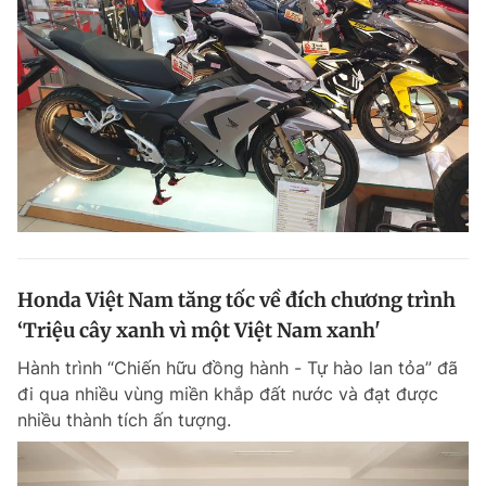
Giấy phép xuất bản số 110/GP - BTTTT cấp ngày 24.3.2020
© 2003-2026 Bản quyền thuộc về Báo Thanh Niên. Cấm sao chép
dưới mọi hình thức nếu không có sự chấp thuận bằng văn bản.
Phát triển bởi ePi Technologies, JSC.
Honda Việt Nam tăng tốc về đích chương trình
‘Triệu cây xanh vì một Việt Nam xanh'
Hành trình “Chiến hữu đồng hành - Tự hào lan tỏa” đã
đi qua nhiều vùng miền khắp đất nước và đạt được
nhiều thành tích ấn tượng.