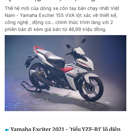
Thế hệ mới của dòng xe côn tay bán chạy nhất Việt
Nam - Yamaha Exciter 155 VVA lột xác về thiết kế,
công nghệ , động cơ... chính thức trình làng với 2
phiên bản đi kèm giá bán từ 46,99 triệu đồng.
Yamaha Exciter 2021 - 'tiểu YZF-R1' lộ diện