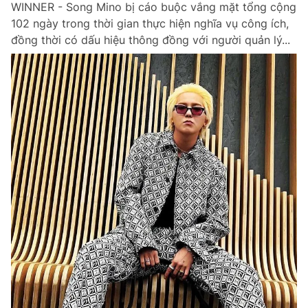
WINNER - Song Mino bị cáo buộc vắng mặt tổng cộng
Chuyên mục khác
102 ngày trong thời gian thực hiện nghĩa vụ công ích,
Tin đã xem
đồng thời có dấu hiệu thông đồng với người quản lý...
Chào ngày mới
Tin 24h
Đăng xuất
Tin thị trường
Tin 360
Video
Magazine
Sản phẩm khác
Tiện ích
Bạn cần biết
Thông tin tòa soạn
Liên hệ quảng cáo