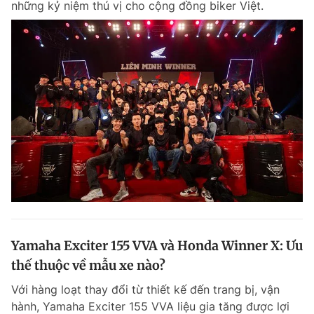
những kỷ niệm thú vị cho cộng đồng biker Việt.
Yamaha Exciter 155 VVA và Honda Winner X: Ưu
thế thuộc về mẫu xe nào?
Với hàng loạt thay đổi từ thiết kế đến trang bị, vận
hành, Yamaha Exciter 155 VVA liệu gia tăng được lợi