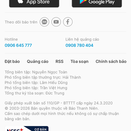
Theo dõi báo trên
Hotline
Liên hệ quảng cáo
0906 645 777
0908 780 404
Đặt báo
Quảng cáo
RSS
Tòa soạn
Chính sách bảo m
Tổng biên tập: Nguyễn Ngọc Toàn
Phó tổng biên tập thường trực: Hải Thành
Phó tổng biên tập: Lâm Hiếu Dũng
Phó tổng biên tập: Trần Việt Hưng
Tổng thư ký tòa soạn: Đức Trung
Giấy phép xuất bản số 110/GP - BTTTT cấp ngày 24.3.2020
© 2003-2026 Bản quyền thuộc về Báo Thanh Niên.
Cấm sao chép dưới mọi hình thức nếu không có sự chấp thuận
bằng văn bản.