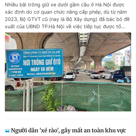
Nhiều bãi trông giữ xe dưới gầm cầu ở Hà Nội được
xác định do cơ quan chức năng cấp phép, dù từ năm
2023, Bộ GTVT cũ (nay là Bộ Xây dựng) đã bác bỏ đề
Đọc Thanh Niên trên điện thoại
xuất của UBND TP.Hà Nội về việc tiếp tục được tổ...
Theo dõi báo trên
Hotline
Liên hệ quảng cáo
0906 645 777
0908 780 404
Đặt báo
Quảng cáo
RSS
Tòa soạn
Chính sách bảo m
Tổng biên tập: Nguyễn Ngọc Toàn
Phó tổng biên tập thường trực: Hải Thành
Phó tổng biên tập: Lâm Hiếu Dũng
Phó tổng biên tập: Trần Việt Hưng
Người dân 'xé rào', gây mất an toàn khu vực
Tổng thư ký tòa soạn: Đức Trung