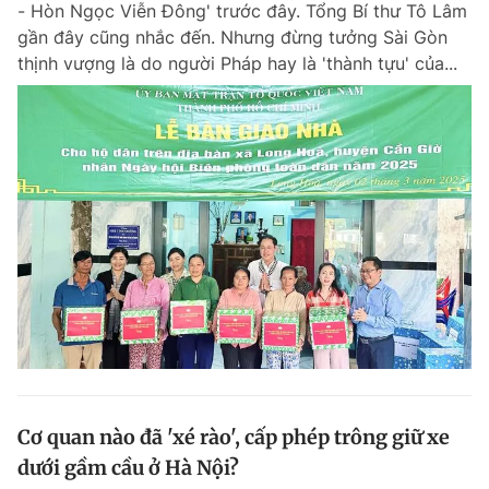
- Hòn Ngọc Viễn Đông' trước đây. Tổng Bí thư Tô Lâm
Chuyên mục khác
gần đây cũng nhắc đến. Nhưng đừng tưởng Sài Gòn
Tin đã xem
thịnh vượng là do người Pháp hay là 'thành tựu' của...
Chào ngày mới
Tin 24h
Đăng xuất
Tin thị trường
Tin 360
Video
Magazine
Sản phẩm khác
Tiện ích
Bạn cần biết
Thông tin tòa soạn
Liên hệ quảng cáo
Cơ quan nào đã 'xé rào', cấp phép trông giữ xe
dưới gầm cầu ở Hà Nội?