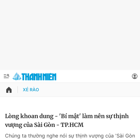
XÉ RÀO
QUẢNG CÁO
ĐẶT BÁO
Thông tin tài khoản
Lòng khoan dung - 'Bí mật' làm nên sự thịnh
vượng của Sài Gòn - TP.HCM
Đổi mật khẩu
Chuyên mục
Chúng ta thường nghe nói sự thịnh vượng của 'Sài Gòn
Tin đã lưu