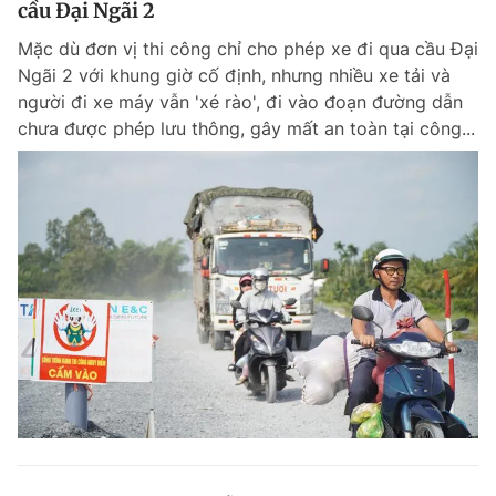
cầu Đại Ngãi 2
Giấy phép xuất bản số 110/GP - BTTTT cấp ngày 24.3.2020
© 2003-2026 Bản quyền thuộc về Báo Thanh Niên. Cấm sao chép
Mặc dù đơn vị thi công chỉ cho phép xe đi qua cầu Đại
dưới mọi hình thức nếu không có sự chấp thuận bằng văn bản.
Ngãi 2 với khung giờ cố định, nhưng nhiều xe tải và
Phát triển bởi ePi Technologies, JSC.
người đi xe máy vẫn 'xé rào', đi vào đoạn đường dẫn
chưa được phép lưu thông, gây mất an toàn tại công...